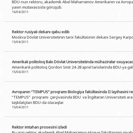
BDU-nun rektoru, akademik Abel Məhərrəmov Amerikanın və Avropanın
yaxın mütəxəssislə görüşüb.
16/04/2011
Rektor rusiyalı dekanı qəbu edib
Moskva Dövlət Universitetinin tarix fakültəsinin dekanı Sergey Kar
15/04/2011
Amerikalı politoloq Bakı Dövlət Universitetində mühazirələr oxuyaca
Amerikanlı politoloq Qordon Smit 24-28 aprel tarixlərində BDU-ya gəl
15/04/2011
Avropanın “TEMPUS” proqramı Biologiya fakültəsində II layihəsini rea
“TEMPUS” proqramı çərçivəsində BDU və İngiltərən Universiteti arasın
təşkilatçıları BDU-da olacaqlar.
15/04/2011
Rektor imtahan prosesini izlədi
Bu gün rektor, akademik Abel Məhərrəmov Hüquq fakültəsinin qiyabi ş