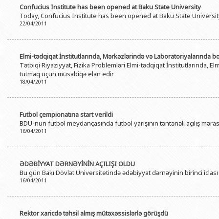
Confucius Institute has been opened at Baku State University
Today, Confucius Institute has been opened at Baku State Universit
22/04/2011
Elmi-tədqiqat İnstitutlarında, Mərkəzlərində və Laboratoriyalarında b
Tətbiqi Riyaziyyat, Fizika Problemləri Elmi-tədqiqat İnstitutlarında, E
tutmaq üçün müsabiqə elan edir
18/04/2011
Futbol çempionatına start verildi
BDU-nun futbol meydançasında futbol yarışının təntənəli açılış mərasi
16/04/2011
ƏDƏBİYYAT DƏRNƏYİNİN AÇILIŞI OLDU
Bu gün Bakı Dövlət Universitetində ədəbiyyat dərnəyinin birinci iclası k
16/04/2011
Rektor xaricdə təhsil almış mütəxəssislərlə görüşdü