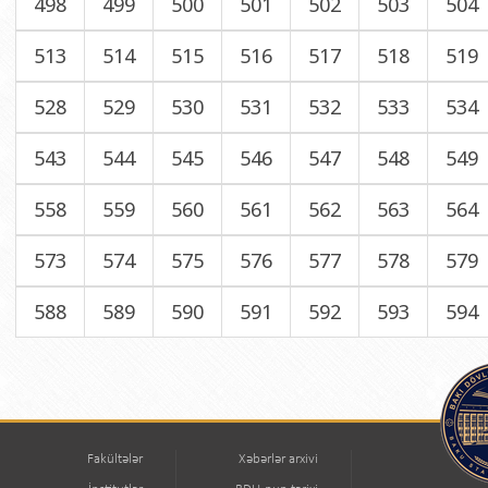
498
499
500
501
502
503
504
513
514
515
516
517
518
519
528
529
530
531
532
533
534
543
544
545
546
547
548
549
558
559
560
561
562
563
564
573
574
575
576
577
578
579
588
589
590
591
592
593
594
Fakültələr
Xəbərlər arxivi