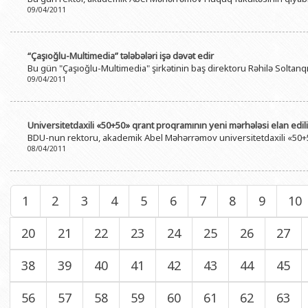
09/04/2011
“Çaşıoğlu-Multimedia” tələbələri işə dəvət edir
Bu gün "Çaşıoğlu-Multimedia" şirkətinin baş direktoru Rəhilə Soltanqı
09/04/2011
Universitetdaxili «50+50» qrant proqramının yeni mərhələsi elan edil
BDU-nun rektoru, akademik Abel Məhərrəmov universitetdaxili «50+50
08/04/2011
1
2
3
4
5
6
7
8
9
10
20
21
22
23
24
25
26
27
38
39
40
41
42
43
44
45
56
57
58
59
60
61
62
63