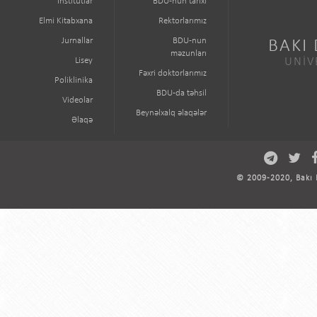
İnstitutlar
BDU-nun tarixi
Elmi Kitabxana
Rektorlarımız
Jurnallar
BDU-nun
BAKI
məzunları
Lisey
UNİV
Fəxri doktorlarımız
Poliklinika
BDU-da təhsil
Videolar
Beynəlxalq əlaqələr
Əlaqə
© 2009-2020, Bakı D