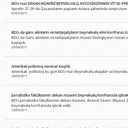
BDU-nun DEKAN MÜAVİNİ BEYNƏLXALQ ASSOSİASİYANIN VİTSE-PRE
BDU-nun məzunları
İnsan resursları və hüquq şöbəsi
Geologiya fakültəsi
Azərbay
Aprelin 27-29-da Qazaxıstanın paytaxtı Astana şəhərində simpozium k
Fəxri doktorlarımız
Sənədlər və Müraciətlərlə iş şöbəs
Filologiya fakültəsi
02/05/2011
Azərbay
Şəxsi
BDU-da təhsil
Maliyyə və təminat Departamenti
Tarix fakültəsi
Azərbay
BDU-da gənc alimlərin və tədqiqatçıların beynəlxalq elmi konfransı öz
BDU-da tədris olunan ixtisaslar
Keyfiyyətin təminatı, monitorinq 
Beynəlxalq münasibət
BDU-da Gənc alimlərin və tədqiqatçıların müasir biologiyanın nəzəri
Azərbay
Universitet tarixinin ən mühüm hadisələri
başlayıb.
Psixoloji Yardım Sektoru
Hüquq fakültəsi
Publik 
29/04/2011
Mədəniyyət-yaradıcılıq Mərkəzi
Jurnalistika fakültəsi
İdman-sağlamlıq Mərkəzi
İnformasiya və sənə
Amerikalı politoloq seminar keçirib
Amerikalı politoloq bu gün BDU-nun Beynəlxalq əlaqələr və beynəlxal
BDU-nun Nəşr Evi
Şərqşünasliq fakültə
26/04/2011
Sosial elmlər və psix
Jurnalistika fakültəsinin dekan müavini beynəlxalq konfransda iştira
BDU jurnalistika fakültəsinin dekan müavini, dosent Sevinc Əliyeva 2
beynəlxalq konfransda iştirak edib.
26/04/2011