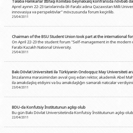
Tələbə Həmkarlar İttifaqı Komitəsi beynəlxalq konfransda növbəti dəf
Aprel ayının 22-23 tarixlərində Əl-Fərabi adına Qazaxıstan Milli Univ
innovasiya və perspektivlər” mövzusunda forum keçirilib.
25/04/2011
Chairman of the BSU Student Union took part at the international fo
On April 22-23 the student forum "Self-management in the modern un
Farabi Kazakh National University.
25/04/2011
Bakı Dövlət Universiteti ilə Türkiyənin Ondoqquz May Universitet
İmzalanma mərasimindən əvvəl çıxış edən rektor, akademik Abel Məhərr
ilə əməkdaşlıq etdiyini və bu əməkdaşlığın səmərəli nəticələr verdiyin
23/04/2011
BDU-da Konfutsiy İnstitutunun açılışı olub
Bu gün Bakı Dövlət Universitetində Konfutsiy İnstitutunun açılışı olub
22/04/2011