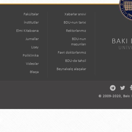
Fakültələr
Xəbərlər arxivi
İnstitutlar
BDU-nun tarixi
Elmi Kitabxana
Rektorlarımız
Jurnallar
BDU-nun
BAKI
məzunları
Lisey
UNİV
Fəxri doktorlarımız
Poliklinika
BDU-da təhsil
Videolar
Beynəlxalq əlaqələr
Əlaqə
© 2009-2020, Bakı D