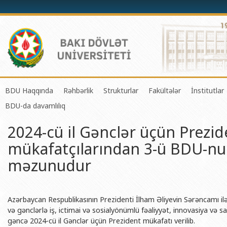
BDU Haqqında
Rəhbərlik
Strukturlar
Fakültələr
İnstitutlar
BDU-da davamlılıq
BDU-nun tarixi
Rektor
Tədrisin təşkili və idarə olunması 
Mexanika-riyaziyyat 
Fizika 
2024-cü il Gənclər üçün Prezid
BDU-nun Missiya və Strateji inkişaf planı
Prorektorlar
Elmi fəaliyyətin təşkili və innovasi
Tətbiqi riyaziyyat və
Tətbiqi
mükafatçılarından 3-ü BDU-nu
BDU-nun İnkişaf Proqramı (2014-2020)
Elmi Şura
Informasiya Texnologiyaları Mərkə
Fizika fakültəsi
Konfuts
məzunudur
Akkreditasiya haqqında Sertifikat
Dekanlar
Beynəlxalq əlaqələr şöbəsi
Kimya fakültəsi
Azərbay
və Qeyr
BDU-nun üzv olduğu beynəlxalq təşkilatlar
Həmkarlar İttifaqı Komitəsi
Xarici tələbələrlə iş şöbəsi
Biologiya fakültəsi
Azərbay
Azərbaycan Respublikasının Prezidenti İlham Əliyevin Sərəncamı ilə
BDU-nun qrant layihələri
Tədris Metodiki Şura
İctimaiyyətlə əlaqələr və informas
Ekologiya və torpaqş
Azərbay
və gənclərlə iş, ictimai və sosialyönümlü fəaliyyət, innovasiya və s
Rektorlarımız
Humanitar məsələlər və gənclər si
Coğrafiya fakültəsi
Biotexn
gəncə 2024-cü il Gənclər üçün Prezident mükafatı verilib.