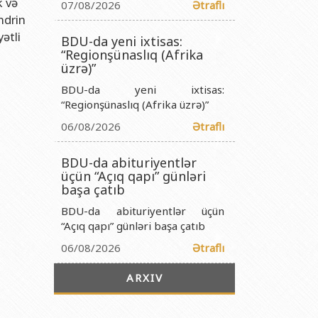
k və
titutu Publik Hüquqi Şəxsi
07/08/2026
Ətraflı
ndrin
 İnstitutu Publik Hüquqi Şəxsi
ətli
BDU-da yeni ixtisas:
titutu Publik Hüquqi Şəxsi
“Regionşünaslıq (Afrika
üzrə)”
r Biologiya İnstitutu Publik Hüquqi Şəxsi
BDU-da yeni ixtisas:
“Regionşünaslıq (Afrika üzrə)”
06/08/2026
Ətraflı
BDU-da abituriyentlər
üçün “Açıq qapı” günləri
başa çatıb
BDU-da abituriyentlər üçün
“Açıq qapı” günləri başa çatıb
06/08/2026
Ətraflı
ARXIV