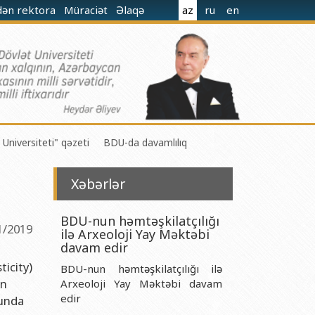
dən rektora
Müraciət
Əlaqə
az
ru
en
 Universiteti" qəzeti
BDU-da davamlılıq
Xəbərlər
BDU-nun həmtəşkilatçılığı
1/2019
ilə Arxeoloji Yay Məktəbi
 M.Nağıyev adına Kataliz və Qeyri-üzvi Kimya İnstitutu
davam edir
ticity)
BDU-nun həmtəşkilatçılığı ilə
t və Mexanika İnstitutu
ın
Arxeoloji Yay Məktəbi davam
r Biologiya və Biotexnologiyalar İnstitutu
edir
tunda