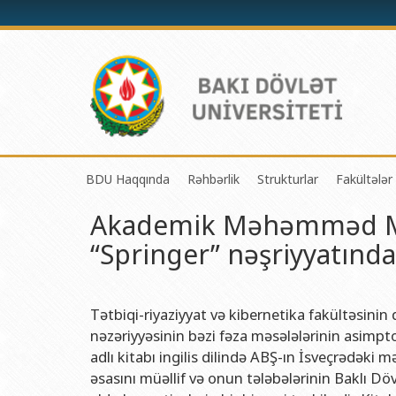
BDU Haqqında
Rəhbərlik
Strukturlar
Fakültələr
Akademik Məhəmməd Me
BDU-nun tarixi
Rektor
Tədrisin təşkili və i
Mexanik
“Springer” nəşriyyatında
BDU-nun Missiya və Strateji inkişaf planı
Prorektorlar
Elmi fəaliyyətin təşki
Tətbiqi
BDU-nun İnkişaf Proqramı (2014-2020)
Elmi Şura
Informasiya Texnolog
Fizika 
Akkreditasiya haqqında Sertifikat
Dekanlar
Beynəlxalq əlaqələr 
Kimya 
Tətbiqi-riyaziyyat və kibernetika fakültəsin
nəzəriyyəsinin bəzi fəza məsələlərinin asimpto
BDU-nun üzv olduğu beynəlxalq təşkilatlar
Həmkarlar İttifaqı Komitəsi
Xarici tələbələrlə iş 
Biologi
adlı kitabı ingilis dilində ABŞ-ın İsveçrədəki
BDU-nun qrant layihələri
Tədris Metodiki Şura
İctimaiyyətlə əlaqəl
Ekologi
əsasını müəllif və onun tələbələrinin Baklı D