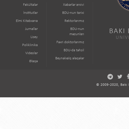
Fakültələr
Xəbərlər arxivi
İnstitutlar
BDU-nun tarixi
Elmi Kitabxana
Rektorlarımız
Jurnallar
BDU-nun
BAKI
məzunları
Lisey
UNİV
Fəxri doktorlarımız
Poliklinika
BDU-da təhsil
Videolar
Beynəlxalq əlaqələr
Əlaqə
© 2009-2020, Bakı D