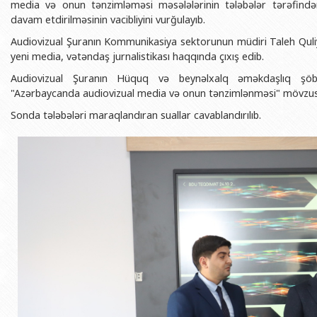
media və onun tənzimləməsi məsələlərinin tələbələr tərəfindən
BDU-nun məzunları
İnsan resursları və hüquq şöbəsi
Geologiya fakültəsi
Azərbay
davam etdirilməsinin vacibliyini vurğulayıb.
Fəxri doktorlarımız
Sənədlər və Müraciətlərlə iş şöbəs
Filologiya fakültəsi
Azərbay
Audiovizual Şuranın Kommunikasiya sektorunun müdiri Taleh Quliye
Şəxsi
yeni media, vətəndaş jurnalistikası haqqında çıxış edib.
BDU-da təhsil
Maliyyə və təminat Departamenti
Tarix fakültəsi
Azərbay
Audiovizual Şuranın Hüquq və beynəlxalq əməkdaşlıq şöbə
BDU-da tədris olunan ixtisaslar
Keyfiyyətin təminatı, monitorinq 
Beynəlxalq münasibət
"Azərbaycanda audiovizual media və onun tənzimlənməsi" mövzus
Azərbay
Universitet tarixinin ən mühüm hadisələri
Psixoloji Yardım Sektoru
Hüquq fakültəsi
Publik 
Sonda tələbələri maraqlandıran suallar cavablandırılıb.
Mədəniyyət-yaradıcılıq Mərkəzi
Jurnalistika fakültəsi
İdman-sağlamlıq Mərkəzi
İnformasiya və sənə
BDU-nun Nəşr Evi
Şərqşünasliq fakültə
Sosial elmlər və psix