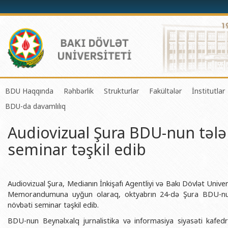
BDU Haqqında
Rəhbərlik
Strukturlar
Fakültələr
İnstitutlar
BDU-da davamlılıq
BDU-nun tarixi
Rektor
Tədrisin təşkili və idarə olunması 
Mexanika-riyaziyyat 
Fizika 
Audiovizual Şura BDU-nun tələ
BDU-nun Missiya və Strateji inkişaf planı
Prorektorlar
Elmi fəaliyyətin təşkili və innovasi
Tətbiqi riyaziyyat və
Tətbiqi
seminar təşkil edib
BDU-nun İnkişaf Proqramı (2014-2020)
Elmi Şura
Informasiya Texnologiyaları Mərkə
Fizika fakültəsi
Konfuts
Akkreditasiya haqqında Sertifikat
Dekanlar
Beynəlxalq əlaqələr şöbəsi
Kimya fakültəsi
Azərbay
və Qeyr
BDU-nun üzv olduğu beynəlxalq təşkilatlar
Həmkarlar İttifaqı Komitəsi
Xarici tələbələrlə iş şöbəsi
Biologiya fakültəsi
Audiovizual Şura, Medianın İnkişafı Agentliyi və Bakı Dövlət Univ
Azərbay
Memorandumuna uyğun olaraq, oktyabrın 24-də Şura BDU-nun Ju
BDU-nun qrant layihələri
Tədris Metodiki Şura
İctimaiyyətlə əlaqələr və informas
Ekologiya və torpaqş
növbəti seminar təşkil edib.
Azərbay
Rektorlarımız
Humanitar məsələlər və gənclər si
Coğrafiya fakültəsi
BDU-nun Beynəlxalq jurnalistika və informasiya siyasəti kafed
Biotexn