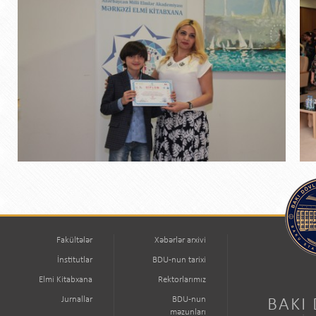
Fakültələr
Xəbərlər arxivi
İnstitutlar
BDU-nun tarixi
Elmi Kitabxana
Rektorlarımız
Jurnallar
BDU-nun
BAKI
məzunları