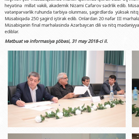
BDU-nun məzunları
İnsan resursları və hüquq şöbəsi
Geologiya fakültəsi
heyətinə millət vəkili, akademik Nizami Cəfərov sədrlik edib. Müs
Azərbay
vətənpərvərlik ruhunda tərbiyə olunması, şagirdlərdə yüksək nitq
Fəxri doktorlarımız
Sənədlər və Müraciətlərlə iş şöbəs
Filologiya fakültəsi
Azərbay
Müsabiqədə 250 şagird iştirak edib. Onlardan 20 nəfər III mərhələ
Şəxsi
Müsabiqənin final mərhələsində Azərbaycan dili və nitq mədəniyyəti
BDU-da təhsil
Maliyyə və təminat Departamenti
Tarix fakültəsi
ediblər.
Azərbay
BDU-da tədris olunan ixtisaslar
Keyfiyyətin təminatı, monitorinq 
Beynəlxalq münasibət
Mətbuat və informasiya şöbəsi, 31 may 2018-ci il.
Azərbay
Universitet tarixinin ən mühüm hadisələri
Psixoloji Yardım Sektoru
Hüquq fakültəsi
Publik 
Mədəniyyət-yaradıcılıq Mərkəzi
Jurnalistika fakültəsi
İdman-sağlamlıq Mərkəzi
İnformasiya və sənə
BDU-nun Nəşr Evi
Şərqşünasliq fakültə
Sosial elmlər və psix