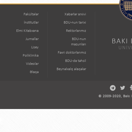
Fakültələr
Xəbərlər arxivi
İnstitutlar
BDU-nun tarixi
Elmi Kitabxana
Rektorlarımız
Jurnallar
BDU-nun
BAKI
məzunları
Lisey
UNİV
Fəxri doktorlarımız
Poliklinika
BDU-da təhsil
Videolar
Beynəlxalq əlaqələr
Əlaqə
© 2009-2020, Bakı D