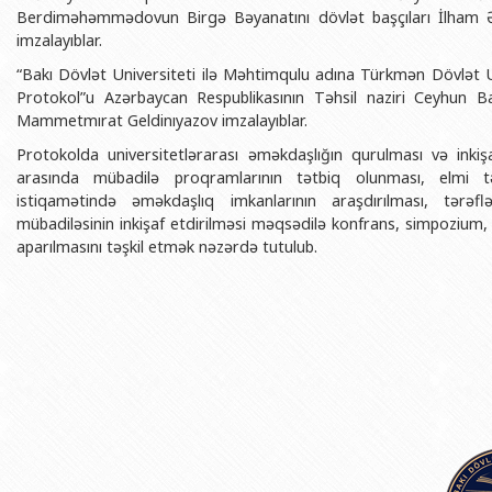
BDU-nun məzunları
İnsan resursları və hüquq şöbəsi
Geologiya fakültəsi
Berdiməhəmmədovun Birgə Bəyanatını dövlət başçıları İlham
Azərbay
imzalayıblar.
Fəxri doktorlarımız
Sənədlər və Müraciətlərlə iş şöbəs
Filologiya fakültəsi
Azərbay
“Bakı Dövlət Universiteti ilə Məhtimqulu adına Türkmən Dövlət 
Şəxsi
BDU-da təhsil
Maliyyə və təminat Departamenti
Tarix fakültəsi
Protokol”u Azərbaycan Respublikasının Təhsil naziri Ceyhun B
Azərbay
Mammetmırat Geldinıyazov imzalayıblar.
BDU-da tədris olunan ixtisaslar
Keyfiyyətin təminatı, monitorinq 
Beynəlxalq münasibət
Protokolda universitetlərarası əməkdaşlığın qurulması və inki
Azərbay
Universitet tarixinin ən mühüm hadisələri
Psixoloji Yardım Sektoru
Hüquq fakültəsi
arasında mübadilə proqramlarının tətbiq olunması, elmi təd
Publik 
istiqamətində əməkdaşlıq imkanlarının araşdırılması, tərəfl
Mədəniyyət-yaradıcılıq Mərkəzi
Jurnalistika fakültəsi
mübadiləsinin inkişaf etdirilməsi məqsədilə konfrans, simpozium, 
İdman-sağlamlıq Mərkəzi
İnformasiya və sənə
aparılmasını təşkil etmək nəzərdə tutulub.
BDU-nun Nəşr Evi
Şərqşünasliq fakültə
Sosial elmlər və psix