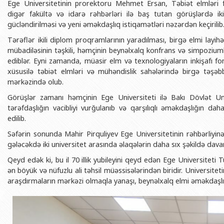
Ege Universitetinin prorektoru Mehmet Ersan, Təbiət elmləri f
BDU-nun məzunları
İnsan resursları və hüquq şöbəsi
Geologiya fakültəsi
Azərbay
digər fakültə və idarə rəhbərləri ilə baş tutan görüşlərdə ik
Fəxri doktorlarımız
Sənədlər və Müraciətlərlə iş şöbəs
Filologiya fakültəsi
gücləndirilməsi və yeni əməkdaşlıq istiqamətləri nəzərdən keçirilib
Azərbay
Şəxsi
Tərəflər ikili diplom proqramlarının yaradılması, birgə elmi layih
BDU-da təhsil
Maliyyə və təminat Departamenti
Tarix fakültəsi
mübadiləsinin təşkili, həmçinin beynəlxalq konfrans və simpoziuml
Azərbay
BDU-da tədris olunan ixtisaslar
Keyfiyyətin təminatı, monitorinq 
Beynəlxalq münasibət
ediblər. Eyni zamanda, müasir elm və texnologiyaların inkişafı fo
Azərbay
xüsusilə təbiət elmləri və mühəndislik sahələrində birgə təşəbb
Universitet tarixinin ən mühüm hadisələri
Psixoloji Yardım Sektoru
Hüquq fakültəsi
Publik 
mərkəzində olub.
Mədəniyyət-yaradıcılıq Mərkəzi
Jurnalistika fakültəsi
Görüşlər zamanı həmçinin Ege Universiteti ilə Bakı Dövlət Uni
tərəfdaşlığın vacibliyi vurğulanıb və qarşılıqlı əməkdaşlığın dah
İdman-sağlamlıq Mərkəzi
İnformasiya və sənə
edilib.
BDU-nun Nəşr Evi
Şərqşünasliq fakültə
Səfərin sonunda Mahir Pirquliyev Ege Universitetinin rəhbərliyin
Sosial elmlər və psix
gələcəkdə iki universitet arasında əlaqələrin daha sıx şəkildə dav
Qeyd edək ki, bu il 70 illik yubileyini qeyd edən Ege Universiteti 
ən böyük və nüfuzlu ali təhsil müəssisələrindən biridir. Universitet
araşdırmaların mərkəzi olmaqla yanaşı, beynəlxalq elmi əməkdaşlı