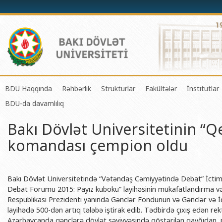
BDU Haqqında
Rəhbərlik
Strukturlar
Fakültələr
İnstitutlar
BDU-da davamlılıq
BDU-nun tarixi
Rektor
Tədrisin təşkili və idarə olunması 
Mexanika-riyaziyyat 
Fizika 
Bakı Dövlət Universitetinin “Qe
BDU-nun Missiya və Strateji inkişaf planı
Prorektorlar
Elmi fəaliyyətin təşkili və innovasi
Tətbiqi riyaziyyat və
Tətbiqi
komandası çempion oldu
BDU-nun İnkişaf Proqramı (2014-2020)
Elmi Şura
Informasiya Texnologiyaları Mərkə
Fizika fakültəsi
Konfuts
Akkreditasiya haqqında Sertifikat
Dekanlar
Beynəlxalq əlaqələr şöbəsi
Kimya fakültəsi
Azərbay
və Qeyr
BDU-nun üzv olduğu beynəlxalq təşkilatlar
Həmkarlar İttifaqı Komitəsi
Xarici tələbələrlə iş şöbəsi
Biologiya fakültəsi
Bakı Dövlət Universitetində “Vətəndaş Cəmiyyətində Debat” İctimai
Azərbay
Debat Forumu 2015: Payız kuboku” layihəsinin mükafatlandırma və 
BDU-nun qrant layihələri
Tədris Metodiki Şura
İctimaiyyətlə əlaqələr və informas
Ekologiya və torpaqş
Respublikası Prezidenti yanında Gənclər Fondunun və Gənclər və İdm
Azərbay
layihədə 500-dən artıq tələbə iştirak edib. Tədbirdə çıxış edən 
Rektorlarımız
Humanitar məsələlər və gənclər si
Coğrafiya fakültəsi
Biotexn
Azərbaycanda gənclərə dövlət səviyyəsində göstərilən qayğıdan, pr