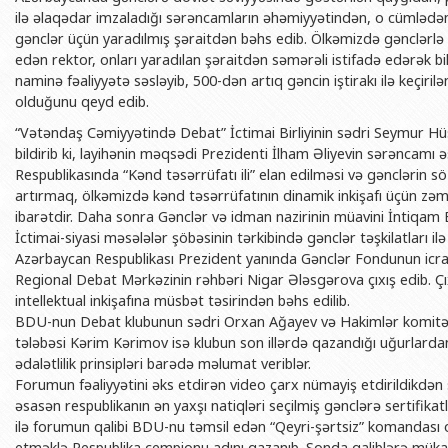
BDU-nun məzunları
İnsan resursları və hüquq şöbəsi
Geologiya fakültəsi
ilə əlaqədar imzaladığı sərəncamların əhəmiyyətindən, o cümlədən
Azərbay
gənclər üçün yaradılmış şəraitdən bəhs edib. Ölkəmizdə gənclərlə
Fəxri doktorlarımız
Sənədlər və Müraciətlərlə iş şöbəs
Filologiya fakültəsi
Azərbay
edən rektor, onları yaradılan şəraitdən səmərəli istifadə edərək bilik
Şəxsi
naminə fəaliyyətə səsləyib, 500-dən artıq gəncin iştirakı ilə keçiri
BDU-da təhsil
Maliyyə və təminat Departamenti
Tarix fakültəsi
olduğunu qeyd edib.
Azərbay
BDU-da tədris olunan ixtisaslar
Keyfiyyətin təminatı, monitorinq 
Beynəlxalq münasibət
“Vətəndaş Cəmiyyətində Debat” İctimai Birliyinin sədri Seymur 
Azərbay
Universitet tarixinin ən mühüm hadisələri
Psixoloji Yardım Sektoru
Hüquq fakültəsi
bildirib ki, layihənin məqsədi Prezidenti İlham Əliyevin sərəncamı 
Publik 
Respublikasında “Kənd təsərrüfatı ili” elan edilməsi və gənclərin
Mədəniyyət-yaradıcılıq Mərkəzi
Jurnalistika fakültəsi
artırmaq, ölkəmizdə kənd təsərrüfatının dinamik inkişafı üçün z
ibarətdir. Daha sonra Gənclər və idman nazirinin müavini İntiqam 
İdman-sağlamlıq Mərkəzi
İnformasiya və sənə
İctimai-siyasi məsələlər şöbəsinin tərkibində gənclər təşkilatları il
BDU-nun Nəşr Evi
Şərqşünasliq fakültə
Azərbaycan Respublikası Prezident yanında Gənclər Fondunun icra
Regional Debat Mərkəzinin rəhbəri Nigar Ələsgərova çıxış edib. Çıxı
Sosial elmlər və psix
intellektual inkişafına müsbət təsirindən bəhs edilib.
BDU-nun Debat klubunun sədri Orxan Ağayev və Hakimlər komitəs
tələbəsi Kərim Kərimov isə klubun son illərdə qazandığı uğurlard
ədalətlilik prinsipləri barədə məlumat veriblər.
Forumun fəaliyyətini əks etdirən video çarx nümayiş etdirildikdən
əsasən respublikanın ən yaxşı natiqləri seçilmiş gənclərə sertifikat
ilə forumun qalibi BDU-nu təmsil edən “Qeyri-şərtsiz” komandası
etməklə Respublika çempionu adını qazanıb. Sonda qaliblərə mükaf