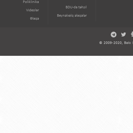
Poliklinika
BDU-da təhsil
Videolar
Beynəlxalq əlaqələr
Əlaqə
© 2009-2020, Bakı D