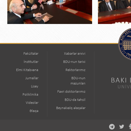
Fakültələr
Xəbərlər arxivi
İnstitutlar
BDU-nun tarixi
Elmi Kitabxana
Rektorlarımız
Jurnallar
BDU-nun
BAKI
məzunları
Lisey
UNİV
Fəxri doktorlarımız
Poliklinika
BDU-da təhsil
Videolar
Beynəlxalq əlaqələr
Əlaqə