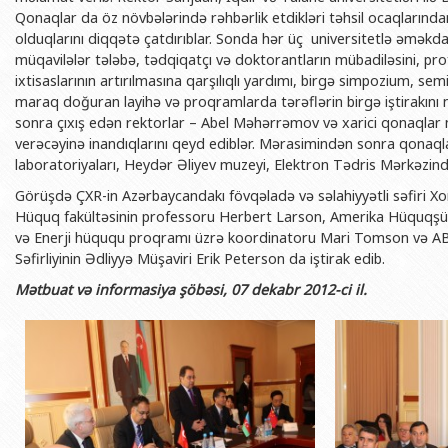
BDU-nun məzunları
İnsan resursları və hüquq şöbəsi
Geologiya fakültəsi
Qonaqlar da öz növbələrində rəhbərlik etdikləri təhsil ocaqlarınd
Azərbay
olduqlarını diqqətə çatdırıblar. Sonda hər üç universitetlə əməkda
Fəxri doktorlarımız
Sənədlər və Müraciətlərlə iş şöbəs
Filologiya fakültəsi
Azərbay
müqavilələr tələbə, tədqiqatçı və doktorantların mübadiləsini, pr
Şəxsi
ixtisaslarının artırılmasına qarşılıqlı yardımı, birgə simpozium, semi
BDU-da təhsil
Maliyyə və təminat Departamenti
Tarix fakültəsi
maraq doğuran layihə və proqramlarda tərəflərin birgə iştirakın
Azərbay
BDU-da tədris olunan ixtisaslar
Keyfiyyətin təminatı, monitorinq 
Beynəlxalq münasibət
sonra çıxış edən rektorlar – Abel Məhərrəmov və xarici qonaqlar 
Azərbay
verəcəyinə inandıqlarını qeyd ediblər. Mərasimindən sonra qonaqla
Universitet tarixinin ən mühüm hadisələri
Psixoloji Yardım Sektoru
Hüquq fakültəsi
Publik 
laboratoriyaları, Heydər Əliyev muzeyi, Elektron Tədris Mərkəzində
Mədəniyyət-yaradıcılıq Mərkəzi
Jurnalistika fakültəsi
Görüşdə ÇXR-in Azərbaycandakı fövqəladə və səlahiyyətli səfiri
Xo
Hüquq fakültəsinin professoru Herbert Larson, Amerika Hüquqşün
İdman-sağlamlıq Mərkəzi
İnformasiya və sənə
və Enerji hüququ proqramı üzrə koordinatoru Mari Tomson və AB
BDU-nun Nəşr Evi
Şərqşünasliq fakültə
Səfirliyinin Ədliyyə Müşaviri
Erik Peterson da iştirak edib.
Sosial elmlər və psix
Mətbuat və informasiya şöbəsi, 07 dekabr 2012-ci il.