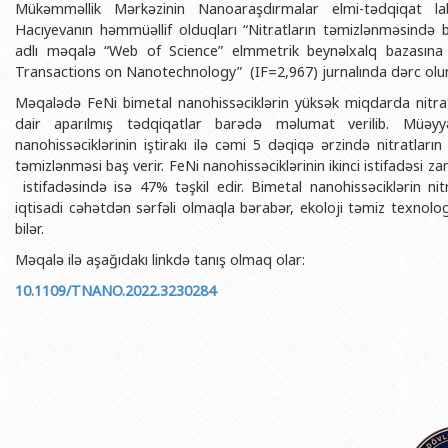
Mükəmməllik Mərkəzinin Nanoaraşdırmalar elmi-tədqiqat lab
BDU-nun məzunları
İnsan resursları və hüquq şöbəsi
Geologiya fakültəsi
Azərbay
Hacıyevanın həmmüəllif olduqları “Nitratların təmizlənməsində bi
Fəxri doktorlarımız
Sənədlər və Müraciətlərlə iş şöbəs
Filologiya fakültəsi
adlı məqalə “Web of Science” elmmetrik beynəlxalq bazasına 
Azərbay
Transactions on Nanotechnology” (IF=2,967) jurnalında dərc olu
Şəxsi
BDU-da təhsil
Maliyyə və təminat Departamenti
Tarix fakültəsi
Məqalədə FeNi bimetal nanohissəciklərin yüksək miqdarda nitrat
Azərbay
BDU-da tədris olunan ixtisaslar
Keyfiyyətin təminatı, monitorinq 
Beynəlxalq münasibət
dair aparılmış tədqiqatlar barədə məlumat verilib. Müəyyə
Azərbay
nanohissəciklərinin iştirakı ilə cəmi 5 dəqiqə ərzində nitratla
Universitet tarixinin ən mühüm hadisələri
Psixoloji Yardım Sektoru
Hüquq fakültəsi
Publik 
təmizlənməsi baş verir. FeNi nanohissəciklərinin ikinci istifadəsi z
Mədəniyyət-yaradıcılıq Mərkəzi
Jurnalistika fakültəsi
istifadəsində isə 47% təşkil edir. Bimetal nanohissəciklərin nit
iqtisadi cəhətdən sərfəli olmaqla bərabər, ekoloji təmiz texnolog
İdman-sağlamlıq Mərkəzi
İnformasiya və sənə
bilər.
BDU-nun Nəşr Evi
Şərqşünasliq fakültə
Məqalə ilə aşağıdakı linkdə tanış olmaq olar:
Sosial elmlər və psix
10.1109/TNANO.2022.3230284