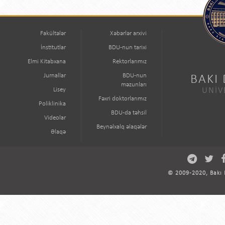
Fakültələr
Xəbərlər arxivi
İnstitutlar
BDU-nun tarixi
Elmi Kitabxana
Rektorlarımız
Jurnallar
BDU-nun
BAKI
məzunları
Lisey
UNİV
Fəxri doktorlarımız
Poliklinika
BDU-da təhsil
Videolar
Beynəlxalq əlaqələr
Əlaqə
© 2009-2020, Bakı D