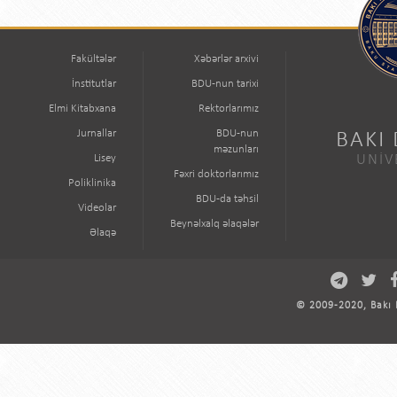
Fakültələr
Xəbərlər arxivi
İnstitutlar
BDU-nun tarixi
Elmi Kitabxana
Rektorlarımız
Jurnallar
BDU-nun
BAKI
məzunları
Lisey
UNİV
Fəxri doktorlarımız
Poliklinika
BDU-da təhsil
Videolar
Beynəlxalq əlaqələr
Əlaqə
© 2009-2020, Bakı D