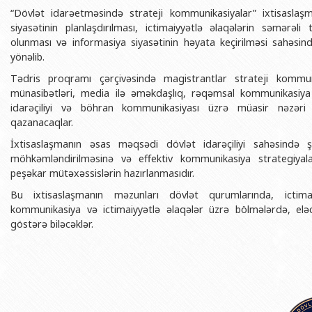
BDU-nun məzunları
İnsan resursları və hüquq şöbəsi
Geologiya fakültəsi
“Dövlət idarəetməsində strateji kommunikasiyalar” ixtisasla
Azərbay
siyasətinin planlaşdırılması, ictimaiyyətlə əlaqələrin səmərəli
Fəxri doktorlarımız
Sənədlər və Müraciətlərlə iş şöbəs
Filologiya fakültəsi
Azərbay
olunması və informasiya siyasətinin həyata keçirilməsi sahəsind
Şəxsi
yönəlib.
BDU-da təhsil
Maliyyə və təminat Departamenti
Tarix fakültəsi
Azərbay
Tədris proqramı çərçivəsində magistrantlar strateji kommunik
BDU-da tədris olunan ixtisaslar
Keyfiyyətin təminatı, monitorinq 
Beynəlxalq münasibət
münasibətləri, media ilə əməkdaşlıq, rəqəmsal kommunikasiya a
Azərbay
Universitet tarixinin ən mühüm hadisələri
Psixoloji Yardım Sektoru
Hüquq fakültəsi
idarəçiliyi və böhran kommunikasiyası üzrə müasir nəzəri bi
Publik 
qazanacaqlar.
Mədəniyyət-yaradıcılıq Mərkəzi
Jurnalistika fakültəsi
İxtisaslaşmanın əsas məqsədi dövlət idarəçiliyi sahəsində şəf
İdman-sağlamlıq Mərkəzi
İnformasiya və sənə
möhkəmləndirilməsinə və effektiv kommunikasiya strategiyala
peşəkar mütəxəssislərin hazırlanmasıdır.
BDU-nun Nəşr Evi
Şərqşünasliq fakültə
Bu ixtisaslaşmanın məzunları dövlət qurumlarında, ictimai
Sosial elmlər və psix
kommunikasiya və ictimaiyyətlə əlaqələr üzrə bölmələrdə, elə
göstərə biləcəklər.