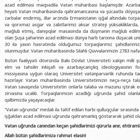
BDU-nun məzunları
İnsan resursları və hüquq şöbəsi
Geologiya fakültəsi
azad edilməsi məqsədilə Vətən müharibəsi başlamışdır. Azərbay
Azərbay
heyəti Vətən müharibəsində qəhrəmancasına və şücaətlə döyüşərək
Fəxri doktorlarımız
Sənədlər və Müraciətlərlə iş şöbəs
Filologiya fakültəsi
Azərbay
zərbələr endirmiş, illər ərzində Ermənistanın işğal altındakı torp
Şəxsi
və qorxmaz əsgər və zabitlərimiz əksər strateji yüksəkliklərdə,
BDU-da təhsil
Maliyyə və təminat Departamenti
Tarix fakültəsi
məğlub etmiş, danışıqlar masasında da düşmənin məğlub edilmə
Azərbay
BDU-da tədris olunan ixtisaslar
Keyfiyyətin təminatı, monitorinq 
Beynəlxalq münasibət
olan Şuşa şəhərinin azad edilməsi dünya hərb tarixinə düşəcək unik
30 ilə yaxın həsrətində olduğumuz torpaqlarımız şəhidlərimi
Azərbay
Universitet tarixinin ən mühüm hadisələri
Psixoloji Yardım Sektoru
Hüquq fakültəsi
Publik 
olunmuşdur. Vətən müharibəsində Silahlı Qüvvələrimizin 2783 nəfə
Mədəniyyət-yaradıcılıq Mərkəzi
Jurnalistika fakültəsi
Bütün fəaliyyəti dövründə Bakı Dövlət Universiteti xalqın milli ş
elm və təhsilin inkişafı və azərbaycançılıq ideologiyasının 
İdman-sağlamlıq Mərkəzi
İnformasiya və sənə
missiyasına uyğun olaraq Universitet vətənpərvərlik ruhunda tər
BDU-nun Nəşr Evi
Şərqşünasliq fakültə
hazırlayır. Vətən müharibəsində Universitetimizin neçə-neçə təl
Vətən savaşında Universitetin onlarla tələbə və məzunu iştirak 
Sosial elmlər və psix
zirvəsinə ucalıb. Torpaqlarımızın azadlığı uğrunda şəhid ola
qəlbimizdə yaşayacaqlar.
“Vətən uğrunda” medalı ilə təltif edilən hərbi qulluqçular sırasında
işğaldan azad edilməsi uğrunda qəhrəmanlıq göstərərək şəhid ola
Vətən uğrunda canından keçən şəhidlərimizi qürurla anır, ehtiramla
Allah bütün şəhidlərimizə rəhmət eləsin!