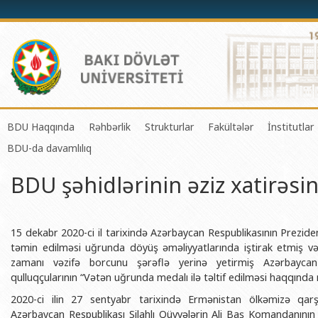
BDU Haqqında
Rəhbərlik
Strukturlar
Fakültələr
İnstitutlar
BDU-da davamlılıq
BDU-nun tarixi
Rektor
Tədrisin təşkili və idarə olunması 
Mexanika-riyaziyyat 
Fizika 
BDU şəhidlərinin əziz xatirəsi
BDU-nun Missiya və Strateji inkişaf planı
Prorektorlar
Elmi fəaliyyətin təşkili və innovasi
Tətbiqi riyaziyyat və
Tətbiqi
BDU-nun İnkişaf Proqramı (2014-2020)
Elmi Şura
Informasiya Texnologiyaları Mərkə
Fizika fakültəsi
Konfuts
Akkreditasiya haqqında Sertifikat
Dekanlar
Beynəlxalq əlaqələr şöbəsi
Kimya fakültəsi
Azərbay
15 dekabr 2020-ci il tarixində Azərbaycan Respublikasının Prezide
və Qeyr
təmin edilməsi uğrunda döyüş əməliyyatlarında iştirak etmiş və h
BDU-nun üzv olduğu beynəlxalq təşkilatlar
Həmkarlar İttifaqı Komitəsi
Xarici tələbələrlə iş şöbəsi
Biologiya fakültəsi
zamanı vəzifə borcunu şərəflə yerinə yetirmiş Azərbaycan R
Azərbay
qulluqçularının “Vətən uğrunda medalı ilə təltif edilməsi haqqınd
BDU-nun qrant layihələri
Tədris Metodiki Şura
İctimaiyyətlə əlaqələr və informas
Ekologiya və torpaqş
Azərbay
2020-ci ilin 27 sentyabr tarixində Ermənistan ölkəmizə qar
Rektorlarımız
Humanitar məsələlər və gənclər si
Coğrafiya fakültəsi
Biotexn
Azərbaycan Respublikası Silahlı Qüvvələrin Ali Baş Komandanının r