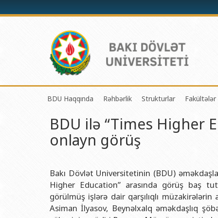
BDU Haqqında
Rəhbərlik
Strukturlar
Fakültələr
BDU ilə “Times Higher Ed
BDU-nun tarixi
Rektor
Tədrisin təşkili və i
Mexanik
onlayn görüş
BDU-nun Missiya və Strateji inkişaf planı
Prorektorlar
Elmi fəaliyyətin təşki
Tətbiqi
BDU-nun İnkişaf Proqramı (2014-2020)
Elmi Şura
Informasiya Texnolog
Fizika 
Akkreditasiya haqqında Sertifikat
Dekanlar
Beynəlxalq əlaqələr 
Kimya 
Bakı Dövlət Universitetinin (BDU) əməkdaşlar
Higher Education” arasında görüş baş tu
BDU-nun üzv olduğu beynəlxalq təşkilatlar
Həmkarlar İttifaqı Komitəsi
Xarici tələbələrlə iş 
Biologi
görülmüş işlərə dair qarşılıqlı müzakirələrin
BDU-nun qrant layihələri
Tədris Metodiki Şura
İctimaiyyətlə əlaqəl
Ekologi
Asiman İlyasov, Beynəlxalq əməkdaşlıq şöbə