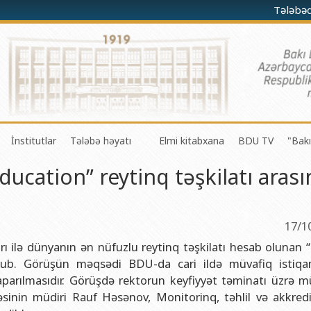
Tələbə
İnstitutlar
Tələbə həyatı
Elmi kitabxana
BDU TV
"Bakı
ucation” reytinq təşkilatı aras
darə olunması Mərkəzi
a-riyaziyyat fakültəsi
Fizika problemləri Elmi-Tədqiqat İnstitutu
Gənc Alimlər Şurası
li və innovasiyalar Mərkəzi
 riyaziyyat və kibernetika fakültəsi
Tətbiqi riyaziyyat Elmi-Tədqiqat İnstitutu
Tələbə Həmkarlar İttifaqı Komitəsi
iyaları Mərkəzi
fakültəsi
Konfutsi İnstitutu
Tələbə Gənclər Təşkilatı
17/1
şöbəsi
fakültəsi
Azərbaycan Respublikasının Elm və Təhsil Nazirliyinin akademik
SABAH qrupları haqqında
ı ilə dünyanın ən nüfuzlu reytinq təşkilatı hesab olunan 
tub. Görüşün məqsədi BDU-da cari ildə müvafiq istiq
şöbəsi
ya fakültəsi
Azərbaycan Respublikasının Elm və Təhsil Nazirliyinin Riyaziyya
 aparılmasıdır. Görüşdə rektorun keyfiyyət təminatı üzrə m
ər və informasiya şöbəsi
ya və torpaqşünaslıq fakültəsi
Azərbaycan Respublikasının Elm və Təhsil Nazirliyinin Molekulya
sinin müdiri Rauf Həsənov, Monitorinq, təhlil və akkredi