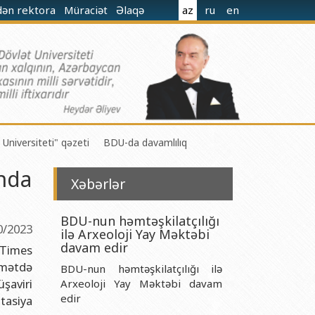
dən rektora
Müraciət
Əlaqə
az
ru
en
 Universiteti" qəzeti
BDU-da davamlılıq
ında
Xəbərlər
BDU-nun həmtəşkilatçılığı
0/2023
ilə Arxeoloji Yay Məktəbi
 M.Nağıyev adına Kataliz və Qeyri-üzvi Kimya İnstitutu
davam edir
“Times
amətdə
BDU-nun həmtəşkilatçılığı ilə
t və Mexanika İnstitutu
üşaviri
Arxeoloji Yay Məktəbi davam
r Biologiya və Biotexnologiyalar İnstitutu
edir
tasiya