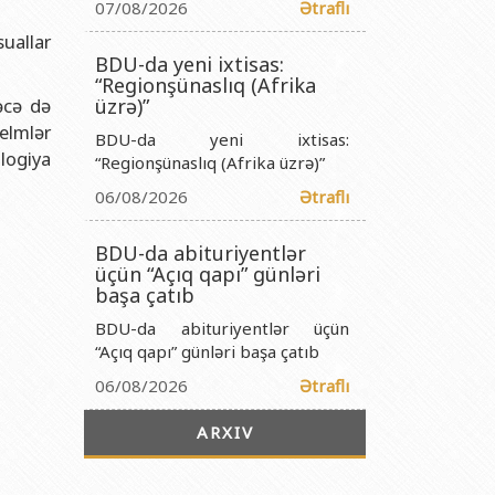
titutu Publik Hüquqi Şəxsi
07/08/2026
Ətraflı
uallar
 İnstitutu Publik Hüquqi Şəxsi
BDU-da yeni ixtisas:
titutu Publik Hüquqi Şəxsi
“Regionşünaslıq (Afrika
əcə də
üzrə)”
r Biologiya İnstitutu Publik Hüquqi Şəxsi
 elmlər
BDU-da yeni ixtisas:
ologiya
“Regionşünaslıq (Afrika üzrə)”
06/08/2026
Ətraflı
BDU-da abituriyentlər
üçün “Açıq qapı” günləri
başa çatıb
BDU-da abituriyentlər üçün
“Açıq qapı” günləri başa çatıb
06/08/2026
Ətraflı
ARXIV