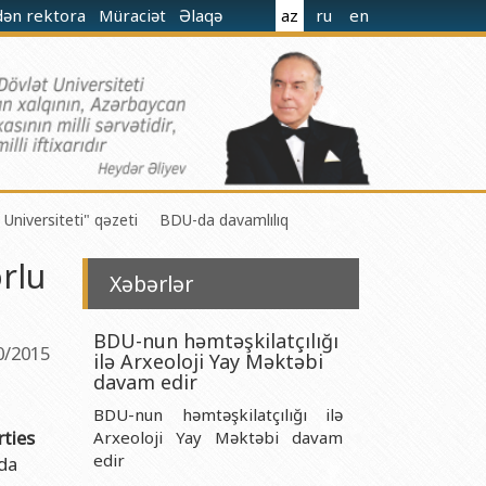
dən rektora
Müraciət
Əlaqə
az
ru
en
 Universiteti" qəzeti
BDU-da davamlılıq
rlu
Xəbərlər
BDU-nun həmtəşkilatçılığı
0/2015
ilə Arxeoloji Yay Məktəbi
 M.Nağıyev adına Kataliz və Qeyri-üzvi Kimya İnstitutu
davam edir
BDU-nun həmtəşkilatçılığı ilə
t və Mexanika İnstitutu
rties
Arxeoloji Yay Məktəbi davam
r Biologiya və Biotexnologiyalar İnstitutu
edir
nda