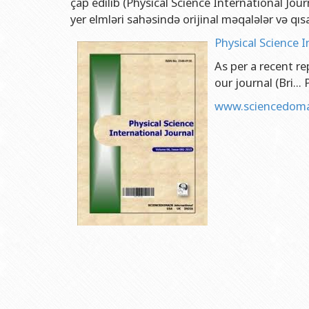
çap edilib (Physical Science International Journ
Rektorlarımız
Humanitar məsələlər 
Coğrafi
yer elmləri sahəsində orijinal məqalələr və qıs
BDU-nun məzunları
İnsan resursları və 
Geologi
Physical Science I
Fəxri doktorlarımız
Sənədlər və Müraciətl
Filolog
As per a recent re
BDU-da təhsil
Maliyyə və təminat 
Tarix f
our journal (Bri..
BDU-da tədris olunan ixtisaslar
Keyfiyyətin təminatı
Beynəlx
www.sciencedomai
Universitet tarixinin ən mühüm hadisələri
Psixoloji Yardım Sek
Hüquq 
Mədəniyyət-yaradıcıl
Jurnali
İdman-sağlamlıq Mə
İnform
BDU-nun Nəşr Evi
Şərqşün
Sosial 