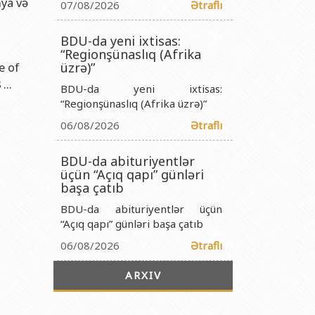
mya və
titutu Publik Hüquqi Şəxsi
07/08/2026
Ətraflı
 İnstitutu Publik Hüquqi Şəxsi
BDU-da yeni ixtisas:
titutu Publik Hüquqi Şəxsi
“Regionşünaslıq (Afrika
e of
üzrə)”
r Biologiya İnstitutu Publik Hüquqi Şəxsi
...
BDU-da yeni ixtisas:
“Regionşünaslıq (Afrika üzrə)”
06/08/2026
Ətraflı
BDU-da abituriyentlər
üçün “Açıq qapı” günləri
başa çatıb
BDU-da abituriyentlər üçün
“Açıq qapı” günləri başa çatıb
06/08/2026
Ətraflı
ARXIV