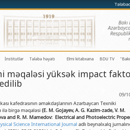
Tələbə
İnstitutlar
Tələbə həyatı
Elmi kitabxana
BDU TV
"Bakı
i məqaləsi yüksək impact fakto
darə olunması Mərkəzi
a-riyaziyyat fakültəsi
Fizika problemləri Elmi-Tədqiqat İnstitutu
Gənc Alimlər Şurası
edilib
li və innovasiyalar Mərkəzi
 riyaziyyat və kibernetika fakültəsi
Tətbiqi riyaziyyat Elmi-Tədqiqat İnstitutu
Tələbə Həmkarlar İttifaqı Komitəsi
iyaları Mərkəzi
fakültəsi
Konfutsi İnstitutu
Tələbə Gənclər Təşkilatı
09/1
şöbəsi
fakültəsi
Azərbaycan Respublikasının Elm və Təhsil Nazirliyinin akademik
SABAH qrupları haqqında
izikası kafedrasının əməkdaşlarının Azərbaycan Texniki
ı ilə birgə məqaləsi
(
E. M. Gojayev, A. G. Kazim-zade, V. M.
şöbəsi
ya fakültəsi
Azərbaycan Respublikasının Elm və Təhsil Nazirliyinin Riyaziyya
va and R. M. Mamedov: Electrical and Photoelectric Prope
ər və informasiya şöbəsi
ya və torpaqşünaslıq fakültəsi
Azərbaycan Respublikasının Elm və Təhsil Nazirliyinin Molekulya
ysical Science International Journal
adlı beynəlxalq jurnalı