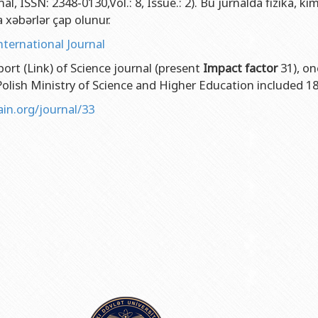
al, ISSN: 2348-0130,Vol.: 8, Issue.: 2). Bu jurnalda fizika, ki
və gənclər siyasəti şöbəsi
ya fakültəsi
Azərbaycan Respublikasının Elm və Təhsil Nazirliyinin Fizika İns
a xəbərlər çap olunur.
hüquq şöbəsi
ya fakültəsi
Azərbaycan Respublikasının Elm və Təhsil Nazirliyinin Riyaziyyat
nternational Journal
ərlə iş şöbəsi
iya fakültəsi
Azərbaycan Respublikasının Elm və Təhsil Nazirliyinin Kimya İns
port (Link) of Science journal (present
Impact factor
31), on
Departamenti
akültəsi
Azərbaycan Respublikasının Elm və Təhsil Nazirliyinin Molekulya
. Polish Ministry of Science and Higher Education included 18 
, monitorinq şöbəsi
alq münasibətlər və iqtisadiyyat fakültəsi
n.org/journal/33
toru
fakültəsi
ıq Mərkəzi
stika fakültəsi
rkəzi
asiya və sənəd menecmenti fakültəsi
asliq fakültəsi
elmlər və psixologiya fakültəsi