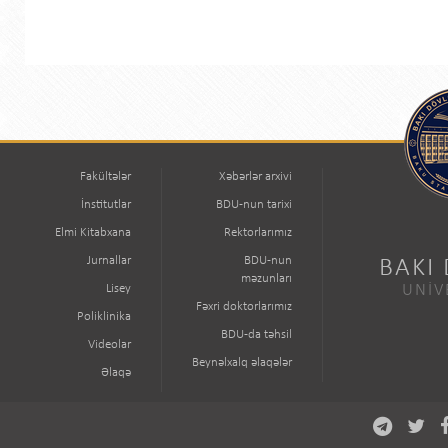
Fakültələr
Xəbərlər arxivi
İnstitutlar
BDU-nun tarixi
Elmi Kitabxana
Rektorlarımız
Jurnallar
BDU-nun
BAKI
məzunları
Lisey
UNİV
Fəxri doktorlarımız
Poliklinika
BDU-da təhsil
Videolar
Beynəlxalq əlaqələr
Əlaqə