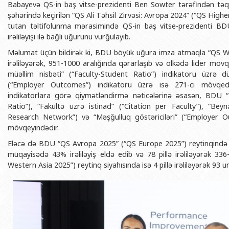
Babayevə QS-in baş vitse-prezidenti Ben Sowter tərəfindən təqd
BDU-nun məzunları
İnsan resursları və hüquq şöbəsi
Geologiya fakültəsi
Azərbay
şəhərində keçirilən “QS Ali Təhsil Zirvəsi: Avropa 2024” (“QS Hig
Fəxri doktorlarımız
Sənədlər və Müraciətlərlə iş şöbəs
Filologiya fakültəsi
tutan təltifolunma mərasimində QS-in baş vitse-prezidenti BDU
Azərbay
irəliləyişi ilə bağlı uğurunu vurğulayıb.
Şəxsi
BDU-da təhsil
Maliyyə və təminat Departamenti
Tarix fakültəsi
Məlumat üçün bildirək ki, BDU böyük uğura imza atmaqla “QS Wo
Azərbay
BDU-da tədris olunan ixtisaslar
Keyfiyyətin təminatı, monitorinq 
Beynəlxalq münasibət
irəliləyərək, 951-1000 aralığında qərarlaşıb və ölkədə lider mö
Azərbay
müəllim nisbəti” (“Faculty-Student Ratio”) indikatoru üzrə d
Universitet tarixinin ən mühüm hadisələri
Psixoloji Yardım Sektoru
Hüquq fakültəsi
Publik 
(“Employer Outcomes”) indikatoru üzrə isə 271-ci mövqedə
Mədəniyyət-yaradıcılıq Mərkəzi
Jurnalistika fakültəsi
indikatorlara görə qiymətləndirmə nəticələrinə əsasən, BDU “T
Ratio”), “Fakültə üzrə istinad” (“Citation per Faculty”), “Beyn
İdman-sağlamlıq Mərkəzi
İnformasiya və sənə
Research Network”) və “Məşğulluq göstəriciləri” (“Employer Ou
mövqeyindədir.
BDU-nun Nəşr Evi
Şərqşünasliq fakültə
Eləcə də BDU “QS Avropa 2025” (“QS Europe 2025”) reytinqində qi
Sosial elmlər və psix
müqayisədə 43% irəliləyiş eldə edib və 78 pillə irəliləyərək 3
Western Asia 2025”) reytinq siyahısında isə 4 pillə irəliləyərək 93 