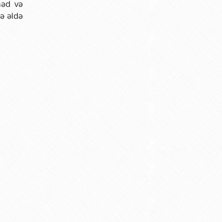
nəd və
ə əldə