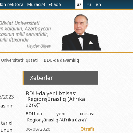
dən rektora
Müraciət
Əlaqə
az
ru
en
 Universiteti" qəzeti
BDU-da davamlılıq
Xəbərlər
BDU-da yeni ixtisas:
6/2023
“Regionşünaslıq (Afrika
 M.Nağıyev adına Kataliz və Qeyri-üzvi Kimya İnstitutu
üzrə)”
asının
BDU-da yeni ixtisas:
t və Mexanika İnstitutu
“Regionşünaslıq (Afrika üzrə)”
arixli
r Biologiya və Biotexnologiyalar İnstitutu
06/08/2026
Ətraflı
rdunun