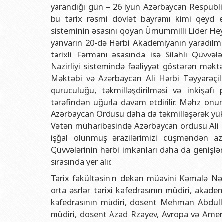
Rektorlarımız
Humanitar məsələlər 
Coğrafi
yarandığı gün – 26 iyun Azərbaycan Respubli
bu tarix rəsmi dövlət bayramı kimi qeyd edi
BDU-nun məzunları
İnsan resursları və 
Geologi
sisteminin əsasını qoyan Ümummilli Lider Heyd
Fəxri doktorlarımız
Sənədlər və Müraciətl
Filolog
yanvarın 20-də Hərbi Akademiyanın yaradılma
BDU-da təhsil
Maliyyə və təminat 
Tarix f
tarixli Fərmanı əsasında isə Silahlı Qüvvəl
Nazirliyi sistemində fəaliyyət göstərən məkt
BDU-da tədris olunan ixtisaslar
Keyfiyyətin təminatı
Beynəlx
Məktəbi və Azərbaycan Ali Hərbi Təyyarəçili
Universitet tarixinin ən mühüm hadisələri
Psixoloji Yardım Sek
Hüquq 
quruculuğu, təkmilləşdirilməsi və inkişaf
tərəfindən uğurla davam etdirilir. Məhz onun
Mədəniyyət-yaradıcıl
Jurnali
Azərbaycan Ordusu daha da təkmilləşərək yüks
İdman-sağlamlıq Mə
İnform
Vətən müharibəsində Azərbaycan ordusu Ali Ba
işğal olunmuş ərazilərimizi düşməndən aza
BDU-nun Nəşr Evi
Şərqşün
Qüvvələrinin hərbi imkanları daha da genişl
Sosial 
sırasında yer alır.
Tarix fakültəsinin dekan müavini Kəmalə Nə
orta əsrlər tarixi kafedrasının müdiri, akad
kafedrasının müdiri, dosent Mehman Abdullay
müdiri, dosent Azad Rzayev, Avropa və Amerik