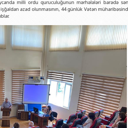
aycanda milli ordu quruculuğunun mərhələləri barədə sə
ik işğaldan azad olunmasının, 44 günlük Vətən müharibəsind
blar.