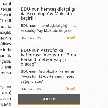
titutu Publik Hüquqi Şəxsi
hər il
BDU-nun həmtəşkilatçılığı
təhsil
 İnstitutu Publik Hüquqi Şəxsi
ilə Arxeoloji Yay Məktəbi
9-cu il
titutu Publik Hüquqi Şəxsi
keçirilir
-ci il
BDU-nun həmtəşkilatçılığı ilə
r Biologiya İnstitutu Publik Hüquqi Şəxsi
üdafiə
Arxeoloji Yay Məktəbi keçirilir
zçilik
ərinin
05/08/2026
Ətraflı
Əliyev
əsində
BDU-nun Astrofizika
kafedrası: “Avqustun 13-də
günlük
Perseid meteor yağışı
çaldı,
olacaq”
ilahlı
BDU-nun Astrofizika kafedrası:
ordusu
“Avqustun 13-də Perseid meteor
yağışı olacaq”
nya və
04/08/2026
Ətraflı
 üzrə)
asının
ARXIV
 Cavid