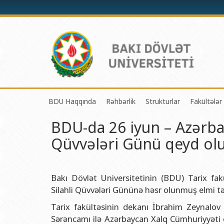
BDU Haqqında
Rəhbərlik
Strukturlar
Fakültələr
BDU-da 26 iyun – Azərba
BDU-nun tarixi
Rektor
Tədrisin təşkili və i
Mexanik
Qüvvələri Günü qeyd ol
BDU-nun Missiya və Strateji inkişaf planı
Prorektorlar
Elmi fəaliyyətin təşki
Tətbiqi
BDU-nun İnkişaf Proqramı (2014-2020)
Elmi Şura
Informasiya Texnolog
Fizika 
Akkreditasiya haqqında Sertifikat
Dekanlar
Beynəlxalq əlaqələr 
Kimya 
Bakı Dövlət Universitetinin (BDU) Tarix fakü
Silahli Qüvvələri Gününə həsr olunmuş elmi təd
BDU-nun üzv olduğu beynəlxalq təşkilatlar
Həmkarlar İttifaqı Komitəsi
Xarici tələbələrlə iş 
Biologi
Tarix fakültəsinin dekanı İbrahim Zeynalov b
BDU-nun qrant layihələri
Tədris Metodiki Şura
İctimaiyyətlə əlaqəl
Ekologi
Sərəncamı ilə Azərbaycan Xalq Cümhuriyyəti