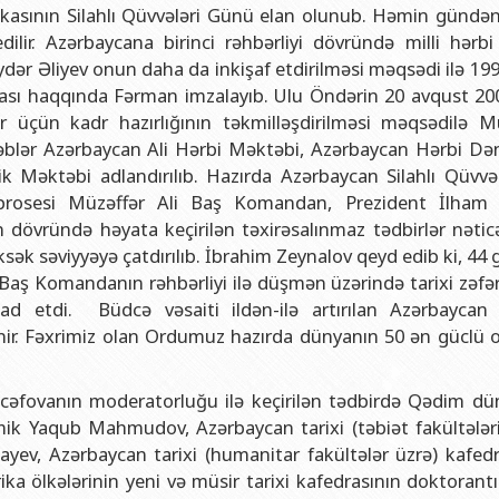
və gənclər siyasəti şöbəsi
ya fakültəsi
Azərbaycan Respublikasının Elm və Təhsil Nazirliyinin Fizika İns
kasının Silahlı Qüvvələri Günü elan olunub. Həmin gündən 
lir. Azərbaycana birinci rəhbərliyi dövründə milli hərbi 
hüquq şöbəsi
ya fakültəsi
Azərbaycan Respublikasının Elm və Təhsil Nazirliyinin Riyaziyyat
ər Əliyev onun daha da inkişaf etdirilməsi məqsədi ilə 199
ərlə iş şöbəsi
iya fakültəsi
Azərbaycan Respublikasının Elm və Təhsil Nazirliyinin Kimya İns
sı haqqında Fərman imzalayıb. Ulu Öndərin 20 avqust 2001
Departamenti
akültəsi
Azərbaycan Respublikasının Elm və Təhsil Nazirliyinin Molekulya
ər üçün kadr hazırlığının təkmilləşdirilməsi məqsədilə M
əblər Azərbaycan Ali Hərbi Məktəbi, Azərbaycan Hərbi Dəni
, monitorinq şöbəsi
alq münasibətlər və iqtisadiyyat fakültəsi
k Məktəbi adlandırılıb. Hazırda Azərbaycan Silahlı Qüvvəl
toru
fakültəsi
ı prosesi Müzəffər Ali Baş Komandan, Prezident İlham 
 dövründə həyata keçirilən təxirəsalınmaz tədbirlər nətic
ıq Mərkəzi
stika fakültəsi
ək səviyyəyə çatdırılıb. İbrahim Zeynalov qeyd edib ki, 44 
rkəzi
asiya və sənəd menecmenti fakültəsi
ş Komandanın rəhbərliyi ilə düşmən üzərində tarixi zəfər 
d etdi. Büdcə vəsaiti ildən-ilə artırılan Azərbaycan S
asliq fakültəsi
ənir. Fəxrimiz olan Ordumuz hazırda dünyanın 50 ən güclü 
elmlər və psixologiya fakültəsi
cəfovanın moderatorluğu ilə keçirilən tədbirdə Qədim dü
emik Yaqub Mahmudov, Azərbaycan tarixi (təbiət fakültələri
ev, Azərbaycan tarixi (humanitar fakültələr üzrə) kafedr
a ölkələrinin yeni və müsir tarixi kafedrasının doktorantı