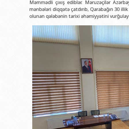
Məmmədli çıxış ediblər. Məruzəçilər Azərb
mənbələri diqqətə çatdırıb, Qarabağın 30 ill
olunan qələbənin tarixi əhəmiyyətini vurğulayı