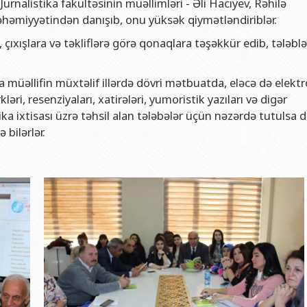
urnalistika fakültəsinin müəllimləri - Əli Hacıyev, Rəhilə
və gənclər siyasəti şöbəsi
ya fakültəsi
Azərbaycan Respublikasının Elm və Təhsil Nazirliyinin Fizika İns
əhəmiyyətindən danışıb, onu yüksək qiymətləndiriblər.
hüquq şöbəsi
ya fakültəsi
Azərbaycan Respublikasının Elm və Təhsil Nazirliyinin Riyaziyyat
, çıxışlara və təkliflərə görə qonaqlara təşəkkür edib, tələbl
ərlə iş şöbəsi
iya fakültəsi
Azərbaycan Respublikasının Elm və Təhsil Nazirliyinin Kimya İns
Departamenti
akültəsi
Azərbaycan Respublikasının Elm və Təhsil Nazirliyinin Molekulya
 müəllifin müxtəlif illərdə dövri mətbuatda, eləcə də elekt
, monitorinq şöbəsi
alq münasibətlər və iqtisadiyyat fakültəsi
ləri, resenziyaları, xatirələri, yumoristik yazıları və digər
tika ixtisası üzrə təhsil alan tələbələr üçün nəzərdə tutulsa d
toru
fakültəsi
 bilərlər.
ıq Mərkəzi
stika fakültəsi
rkəzi
asiya və sənəd menecmenti fakültəsi
asliq fakültəsi
elmlər və psixologiya fakültəsi