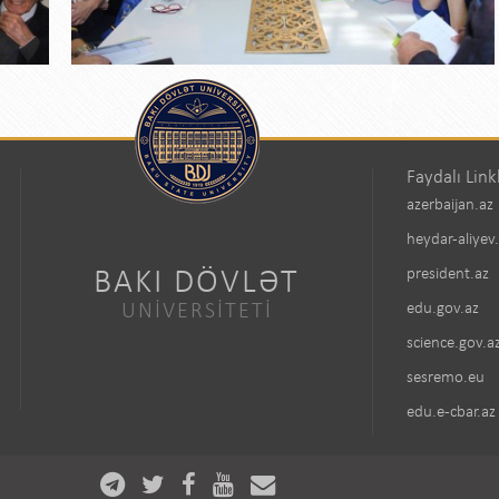
Faydalı Link
azerbaijan.az
heydar-aliyev
BAKI DÖVLƏT
president.az
UNİVERSİTETİ
edu.gov.az
science.gov.a
sesremo.eu
edu.e-cbar.az