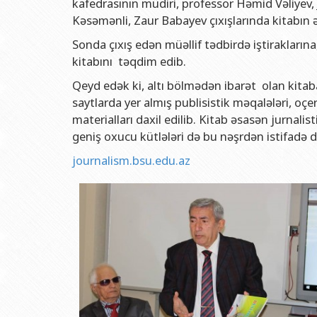
kafedrasının müdiri, professor Həmid Vəliyev, J
Rektorlarımız
Humanitar məsələlər 
Coğrafi
Kəsəmənli, Zaur Babayev çıxışlarında kitabın 
BDU-nun məzunları
İnsan resursları və 
Geologi
Sonda çıxış edən müəllif tədbirdə iştiraklarına
Fəxri doktorlarımız
Sənədlər və Müraciətl
Filolog
kitabını təqdim edib.
BDU-da təhsil
Maliyyə və təminat 
Tarix f
Qeyd edək ki, altı bölmədən ibarət olan kitaba
BDU-da tədris olunan ixtisaslar
Keyfiyyətin təminatı
Beynəlx
saytlarda yer almış publisistik məqalələri, oçerk
materialları daxil edilib. Kitab əsasən jurnalis
Universitet tarixinin ən mühüm hadisələri
Psixoloji Yardım Sek
Hüquq 
geniş oxucu kütlələri də bu nəşrdən istifadə də
Mədəniyyət-yaradıcıl
Jurnali
journalism.bsu.edu.az
İdman-sağlamlıq Mə
İnform
BDU-nun Nəşr Evi
Şərqşün
Sosial 