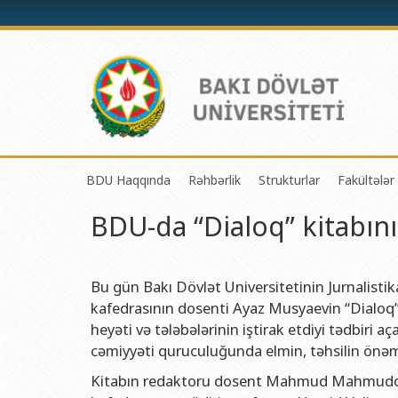
BDU Haqqında
Rəhbərlik
Strukturlar
Fakültələr
BDU-da “Dialoq” kitabını
BDU-nun tarixi
Rektor
Tədrisin təşkili və i
Mexanik
BDU-nun Missiya və Strateji inkişaf planı
Prorektorlar
Elmi fəaliyyətin təşki
Tətbiqi
BDU-nun İnkişaf Proqramı (2014-2020)
Elmi Şura
Informasiya Texnolog
Fizika 
Bu gün Bakı Dövlət Universitetinin Jurnalistik
kafedrasının dosenti Ayaz Musyaevin “Dialoq” 
Akkreditasiya haqqında Sertifikat
Dekanlar
Beynəlxalq əlaqələr 
Kimya 
heyəti və tələbələrinin iştirak etdiyi tədbir
BDU-nun üzv olduğu beynəlxalq təşkilatlar
Həmkarlar İttifaqı Komitəsi
Xarici tələbələrlə iş 
Biologi
cəmiyyəti quruculuğunda elmin, təhsilin önə
BDU-nun qrant layihələri
Tədris Metodiki Şura
İctimaiyyətlə əlaqəl
Ekologi
Kitabın redaktoru dosent Mahmud Mahmudov, 