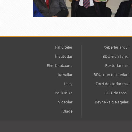
Fakültələr
Xəbərlər arxivi
İnstitutlar
BDU-nun tarixi
Elmi Kitabxana
Rektorlarımız
Jurnallar
BDU-nun məzunları
Lisey
Fəxri doktorlarımız
Poliklinika
BDU-da təhsil
Videolar
Beynəlxalq əlaqələr
Əlaqə