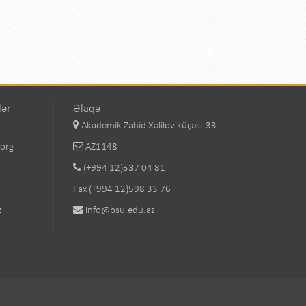
lər
Əlaqə
Akademik Zahid Xəlilov küçəsi-33
.org
AZ1148
(+994 12)537 04 81
Fax (+994 12)598 33 76
z
info@bsu.edu.az