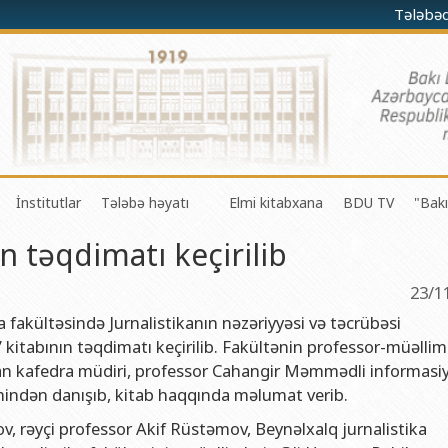
Tələbə
İnstitutlar
Tələbə həyatı
Elmi kitabxana
BDU TV
"Bakı
n təqdimatı keçirilib
darə olunması Mərkəzi
a-riyaziyyat fakültəsi
Fizika problemləri Elmi-Tədqiqat İnstitutu
Gənc Alimlər Şurası
li və innovasiyalar Mərkəzi
 riyaziyyat və kibernetika fakültəsi
Tətbiqi riyaziyyat Elmi-Tədqiqat İnstitutu
Tələbə Həmkarlar İttifaqı Komitəsi
23/1
iyaları Mərkəzi
fakültəsi
Konfutsi İnstitutu
Tələbə Gənclər Təşkilatı
a fakültəsində Jurnalistikanın nəzəriyyəsi və təcrübəsi
kitabının təqdimatı keçirilib. Fakültənin professor-müəllim
şöbəsi
fakültəsi
Azərbaycan Respublikasının Elm və Təhsil Nazirliyinin akademik
SABAH qrupları haqqında
i açan kafedra müdiri, professor Cahangir Məmmədli informasi
şöbəsi
ya fakültəsi
Azərbaycan Respublikasının Elm və Təhsil Nazirliyinin Riyaziyya
mindən danışıb, kitab haqqında məlumat verib.
ər və informasiya şöbəsi
ya və torpaqşünaslıq fakültəsi
Azərbaycan Respublikasının Elm və Təhsil Nazirliyinin Molekulya
rəyçi professor Akif Rüstəmov, Beynəlxalq jurnalistika