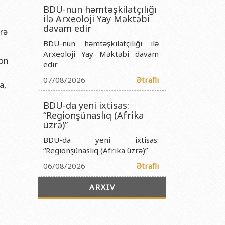
titutu Publik Hüquqi Şəxsi
BDU-nun həmtəşkilatçılığı
ilə Arxeoloji Yay Məktəbi
 İnstitutu Publik Hüquqi Şəxsi
davam edir
ərə
titutu Publik Hüquqi Şəxsi
BDU-nun həmtəşkilatçılığı ilə
r Biologiya İnstitutu Publik Hüquqi Şəxsi
Arxeoloji Yay Məktəbi davam
ron
edir
07/08/2026
Ətraflı
a,
BDU-da yeni ixtisas:
“Regionşünaslıq (Afrika
üzrə)”
BDU-da yeni ixtisas:
“Regionşünaslıq (Afrika üzrə)”
06/08/2026
Ətraflı
ARXIV