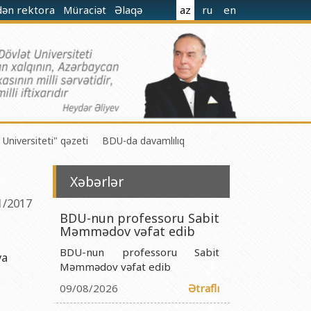
dən rektora
Müraciət
Əlaqə
az
ru
en
 Universiteti" qəzeti
BDU-da davamlılıq
Xəbərlər
1/2017
BDU-nun professoru Sabit
Məmmədov vəfat edib
 M.Nağıyev adına Kataliz və Qeyri-üzvi Kimya İnstitutu
BDU-nun professoru Sabit
ya
t və Mexanika İnstitutu
Məmmədov vəfat edib
09/08/2026
Ətraflı
r Biologiya və Biotexnologiyalar İnstitutu