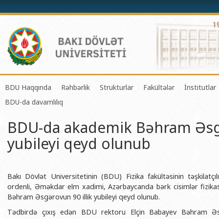
BDU Haqqında
Rəhbərlik
Strukturlar
Fakültələr
İnstitutlar
BDU-da davamlılıq
BDU-nun tarixi
Rektor
Tədrisin təşkili və idarə olunması 
Mexanika-riyaziyyat 
Fizika 
BDU-da akademik Bəhram Əsgə
BDU-nun Missiya və Strateji inkişaf planı
Prorektorlar
Elmi fəaliyyətin təşkili və innovasi
Tətbiqi riyaziyyat və
Tətbiqi
yubileyi qeyd olunub
BDU-nun İnkişaf Proqramı (2014-2020)
Elmi Şura
Informasiya Texnologiyaları Mərkə
Fizika fakültəsi
Konfuts
Akkreditasiya haqqında Sertifikat
Dekanlar
Beynəlxalq əlaqələr şöbəsi
Kimya fakültəsi
Azərbay
və Qeyr
BDU-nun üzv olduğu beynəlxalq təşkilatlar
Həmkarlar İttifaqı Komitəsi
Xarici tələbələrlə iş şöbəsi
Biologiya fakültəsi
Bakı Dövlət Universitetinin (BDU) Fizika fakültəsinin təşkilatçıl
Azərbay
ordenli, Əməkdar elm xadimi, Azərbaycanda bərk cisimlər fizika
BDU-nun qrant layihələri
Tədris Metodiki Şura
İctimaiyyətlə əlaqələr və informas
Ekologiya və torpaqş
Bəhram Əsgərovun 90 illik yubileyi qeyd olunub.
Azərbay
Rektorlarımız
Humanitar məsələlər və gənclər si
Coğrafiya fakültəsi
Tədbirdə çıxış edən BDU rektoru Elçin Babayev Bəhram Ə
Biotexn