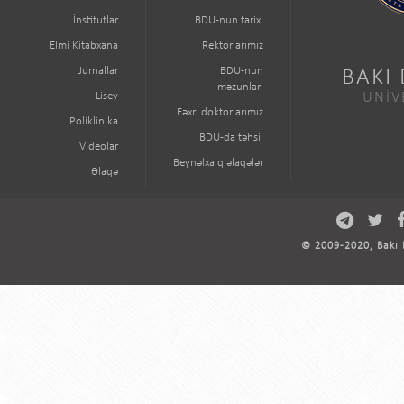
İnstitutlar
BDU-nun tarixi
Elmi Kitabxana
Rektorlarımız
Jurnallar
BDU-nun
BAKI
məzunları
Lisey
UNİV
Fəxri doktorlarımız
Poliklinika
BDU-da təhsil
Videolar
Beynəlxalq əlaqələr
Əlaqə
© 2009-2020, Bakı D