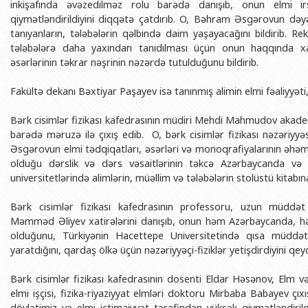
inkişafında əvəzedilməz rolu barədə danışıb, onun elmi ir
BDU-nun məzunları
İnsan resursları və hüquq şöbəsi
Geologiya fakültəsi
Azərbay
qiymətləndirildiyini diqqətə çatdırıb. O, Bəhram Əsgərovun dəyə
Fəxri doktorlarımız
Sənədlər və Müraciətlərlə iş şöbəs
Filologiya fakültəsi
tanıyanların, tələbələrin qəlbində daim yaşayacağını bildirib. Rek
Azərbay
tələbələrə daha yaxından tanıdılması üçün onun haqqında xati
Şəxsi
BDU-da təhsil
Maliyyə və təminat Departamenti
Tarix fakültəsi
əsərlərinin təkrar nəşrinin nəzərdə tutulduğunu bildirib.
Azərbay
BDU-da tədris olunan ixtisaslar
Keyfiyyətin təminatı, monitorinq 
Beynəlxalq münasibət
Fakültə dekanı Bəxtiyar Paşayev isə tanınmış alimin elmi fəaliyyəti
Azərbay
Universitet tarixinin ən mühüm hadisələri
Psixoloji Yardım Sektoru
Hüquq fakültəsi
Publik 
Bərk cisimlər fizikası kafedrasının müdiri Mehdi Mahmudov akad
Mədəniyyət-yaradıcılıq Mərkəzi
Jurnalistika fakültəsi
barədə məruzə ilə çıxış edib. O, bərk cisimlər fizikası nəzəriy
Əsgərovun elmi tədqiqatları, əsərləri və monoqrafiyalarının əhəmiy
İdman-sağlamlıq Mərkəzi
İnformasiya və sənə
olduğu dərslik və dərs vəsaitlərinin təkcə Azərbaycanda və 
BDU-nun Nəşr Evi
Şərqşünasliq fakültə
universitetlərində alimlərin, müəllim və tələbələrin stolüstü kitabın
Sosial elmlər və psix
Bərk cisimlər fizikası kafedrasının professoru, uzun müddət
Məmməd Əliyev xatirələrini danışıb, onun həm Azərbaycanda, h
olduğunu, Türkiyənin Hacettepe Universitetində qısa müddətd
yaratdığını, qardaş ölkə üçün nəzəriyyəçi-fiziklər yetişdirdiyini qey
Bərk cisimlər fizikası kafedrasının dosenti Eldar Həsənov, Elm və 
elmi işçisi, fizika-riyaziyyat elmləri doktoru Mirbaba Babayev ç
dövlətimiz və elmi ictimaiyyət tərəfindən yüksək qiymətləndirild