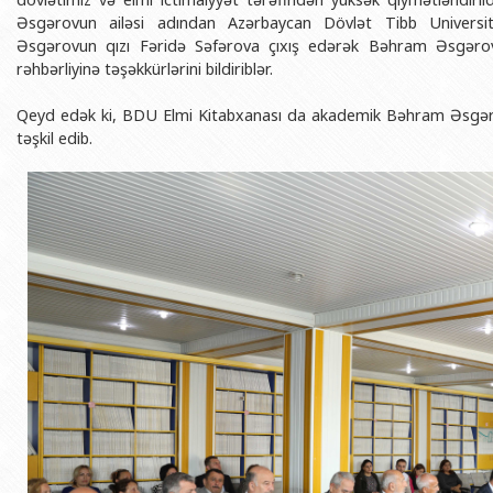
Əsgərovun ailəsi adından Azərbaycan Dövlət Tibb Univers
Əsgərovun qızı Fəridə Səfərova çıxış edərək Bəhram Əsgərov
rəhbərliyinə təşəkkürlərini bildiriblər.
Qeyd edək ki, BDU Elmi Kitabxanası da akademik Bəhram Əsgərov
təşkil edib.