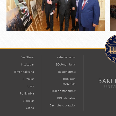
Fakültələr
Xəbərlər arxivi
İnstitutlar
BDU-nun tarixi
Elmi Kitabxana
Rektorlarımız
Jurnallar
BDU-nun
BAKI
məzunları
Lisey
UNİV
Fəxri doktorlarımız
Poliklinika
BDU-da təhsil
Videolar
Beynəlxalq əlaqələr
Əlaqə