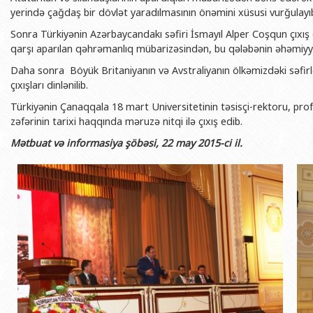
BDU-nun məzunları
İnsan resursları və hüquq şöbəsi
Geologiya fakültəsi
yerində çağdaş bir dövlət yaradılmasının önəmini xüsusi vurğulayı
Azərbay
Fəxri doktorlarımız
Sənədlər və Müraciətlərlə iş şöbəs
Filologiya fakültəsi
Sonra Türkiyənin Azərbaycandakı səfiri İsmayıl Alper Coşqun çıxı
Azərbay
qarşı aparılan qəhrəmanlıq mübarizəsindən, bu qələbənin əhəmiyy
Şəxsi
BDU-da təhsil
Maliyyə və təminat Departamenti
Tarix fakültəsi
Daha sonra Böyük Britaniyanın və Avstraliyanın ölkəmizdəki səfir
Azərbay
BDU-da tədris olunan ixtisaslar
Keyfiyyətin təminatı, monitorinq 
Beynəlxalq münasibət
çıxışları dinlənilib.
Azərbay
Universitet tarixinin ən mühüm hadisələri
Psixoloji Yardım Sektoru
Hüquq fakültəsi
Türkiyənin Çanaqqala 18 mart Universitetinin təsisçi-rektoru, 
Publik 
zəfərinin tarixi haqqında məruzə nitqi ilə çıxış edib.
Mədəniyyət-yaradıcılıq Mərkəzi
Jurnalistika fakültəsi
Mətbuat və informasiya şöbəsi, 22 may 2015-ci il.
İdman-sağlamlıq Mərkəzi
İnformasiya və sənə
BDU-nun Nəşr Evi
Şərqşünasliq fakültə
Sosial elmlər və psix