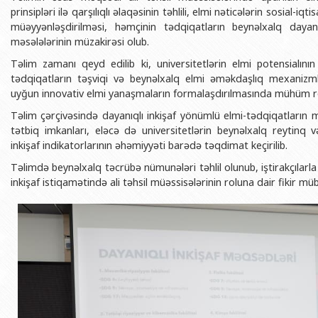
BDU-nun məzunları
İnsan resursları və hüquq şöbəsi
Geologiya fakültəsi
prinsipləri ilə qarşılıqlı əlaqəsinin təhlili, elmi nəticələrin sosial-i
Azərbay
müəyyənləşdirilməsi, həmçinin tədqiqatların beynəlxalq dayanıql
Fəxri doktorlarımız
Sənədlər və Müraciətlərlə iş şöbəs
Filologiya fakültəsi
Azərbay
məsələlərinin müzakirəsi olub.
Şəxsi
BDU-da təhsil
Maliyyə və təminat Departamenti
Tarix fakültəsi
Təlim zamanı qeyd edilib ki, universitetlərin elmi potensialının
Azərbay
tədqiqatların təşviqi və beynəlxalq elmi əməkdaşlıq mexanizmlər
BDU-da tədris olunan ixtisaslar
Keyfiyyətin təminatı, monitorinq 
Beynəlxalq münasibət
uyğun innovativ elmi yanaşmaların formalaşdırılmasında mühüm ro
Azərbay
Universitet tarixinin ən mühüm hadisələri
Psixoloji Yardım Sektoru
Hüquq fakültəsi
Publik 
Təlim çərçivəsində dayanıqlı inkişaf yönümlü elmi-tədqiqatların me
tətbiq imkanları, eləcə də universitetlərin beynəlxalq reytinq 
Mədəniyyət-yaradıcılıq Mərkəzi
Jurnalistika fakültəsi
inkişaf indikatorlarının əhəmiyyəti barədə təqdimat keçirilib.
İdman-sağlamlıq Mərkəzi
İnformasiya və sənə
Təlimdə beynəlxalq təcrübə nümunələri təhlil olunub, iştirakçılarla 
BDU-nun Nəşr Evi
Şərqşünasliq fakültə
inkişaf istiqamətində ali təhsil müəssisələrinin roluna dair fikir müba
Sosial elmlər və psix