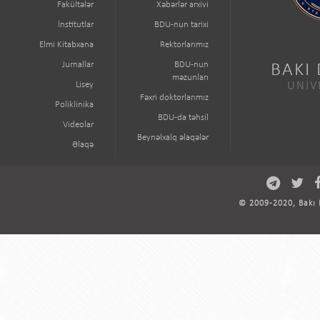
Fakültələr
Xəbərlər arxivi
İnstitutlar
BDU-nun tarixi
Elmi Kitabxana
Rektorlarımız
Jurnallar
BDU-nun
BAKI
məzunları
Lisey
UNİV
Fəxri doktorlarımız
Poliklinika
BDU-da təhsil
Videolar
Beynəlxalq əlaqələr
Əlaqə
© 2009-2020, Bakı D