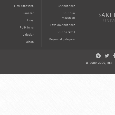
Elmi Kitabxana
Rektorlarımız
Jurnallar
BDU-nun
BAKI
məzunları
Lisey
UNİV
Fəxri doktorlarımız
Poliklinika
BDU-da təhsil
Videolar
Beynəlxalq əlaqələr
Əlaqə
© 2009-2020, Bakı D