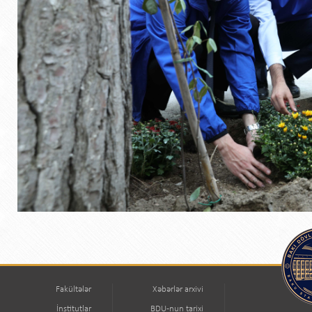
Fakültələr
Xəbərlər arxivi
İnstitutlar
BDU-nun tarixi