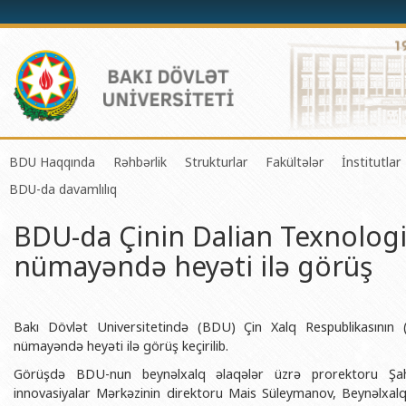
BDU Haqqında
Rəhbərlik
Strukturlar
Fakültələr
İnstitutlar
BDU-da davamlılıq
BDU-nun tarixi
Rektor
Tədrisin təşkili və idarə olunması 
Mexanika-riyaziyyat 
Fizika 
BDU-da Çinin Dalian Texnologi
BDU-nun Missiya və Strateji inkişaf planı
Prorektorlar
Elmi fəaliyyətin təşkili və innovasi
Tətbiqi riyaziyyat və
Tətbiqi
nümayəndə heyəti ilə görüş
BDU-nun İnkişaf Proqramı (2014-2020)
Elmi Şura
Informasiya Texnologiyaları Mərkə
Fizika fakültəsi
Konfuts
Akkreditasiya haqqında Sertifikat
Dekanlar
Beynəlxalq əlaqələr şöbəsi
Kimya fakültəsi
Azərbay
və Qeyr
BDU-nun üzv olduğu beynəlxalq təşkilatlar
Həmkarlar İttifaqı Komitəsi
Xarici tələbələrlə iş şöbəsi
Biologiya fakültəsi
Bakı Dövlət Universitetində (BDU) Çin Xalq Respublikasının (
Azərbay
nümayəndə heyəti ilə görüş keçirilib.
BDU-nun qrant layihələri
Tədris Metodiki Şura
İctimaiyyətlə əlaqələr və informas
Ekologiya və torpaqş
Görüşdə BDU-nun beynəlxalq əlaqələr üzrə prorektoru Şahin
Azərbay
Rektorlarımız
Humanitar məsələlər və gənclər si
Coğrafiya fakültəsi
innovasiyalar Mərkəzinin direktoru Mais Süleymanov, Beynəlxal
Biotexn