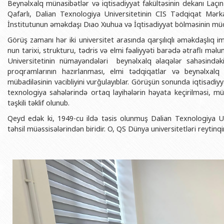
Beynəlxalq münasibətlər və iqtisadiyyat fakültəsinin dekanı Laçın 
BDU-nun məzunları
İnsan resursları və hüquq şöbəsi
Geologiya fakültəsi
Azərbay
Qafarlı, Dalian Texnologiya Universitetinin CIS Tədqiqat Mər
Fəxri doktorlarımız
Sənədlər və Müraciətlərlə iş şöbəs
Filologiya fakültəsi
İnstitutunun əməkdaşı Dıao Xıuhua və İqtisadiyyat bölməsinin müdi
Azərbay
Şəxsi
Görüş zamanı hər iki universitet arasında qarşılıqlı əməkdaşlıq
BDU-da təhsil
Maliyyə və təminat Departamenti
Tarix fakültəsi
nun tarixi, strukturu, tədris və elmi fəaliyyəti barədə ətraflı mə
Azərbay
BDU-da tədris olunan ixtisaslar
Keyfiyyətin təminatı, monitorinq 
Beynəlxalq münasibət
Universitetinin nümayəndələri beynəlxalq əlaqələr sahəsindəki 
Azərbay
proqramlarının hazırlanması, elmi tədqiqatlar və beynəlxalq
Universitet tarixinin ən mühüm hadisələri
Psixoloji Yardım Sektoru
Hüquq fakültəsi
Publik 
mübadiləsinin vacibliyini vurğulayıblar. Görüşün sonunda iqtisadiyya
Mədəniyyət-yaradıcılıq Mərkəzi
Jurnalistika fakültəsi
texnologiya sahələrində ortaq layihələrin həyata keçirilməsi, m
təşkili təklif olunub.
İdman-sağlamlıq Mərkəzi
İnformasiya və sənə
Qeyd edək ki, 1949-cu ildə təsis olunmuş Dalian Texnologiya Uni
BDU-nun Nəşr Evi
Şərqşünasliq fakültə
təhsil müəssisələrindən biridir. O, QS Dünya universitetləri reytinq
Sosial elmlər və psix