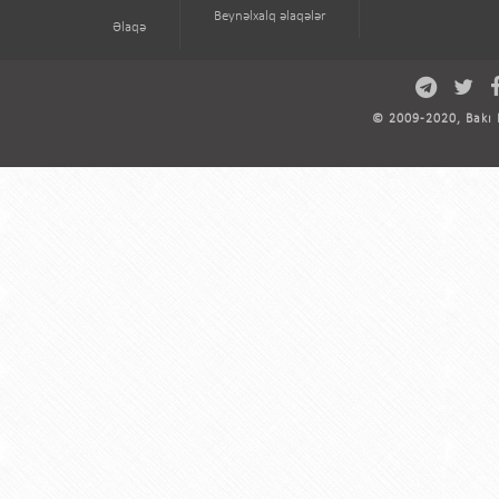
Beynəlxalq əlaqələr
Əlaqə
© 2009-2020, Bakı D