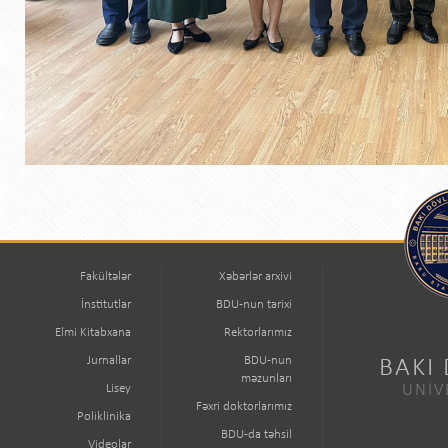
Fakültələr
Xəbərlər arxivi
İnstitutlar
BDU-nun tarixi
Elmi Kitabxana
Rektorlarımız
Jurnallar
BDU-nun
BAKI
məzunları
Lisey
UNİV
Fəxri doktorlarımız
Poliklinika
BDU-da təhsil
Videolar