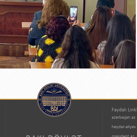
Faydalı Link
azerbaijan.az
heydar-aliyev
president.az