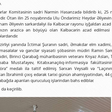
və gənclər siyasəti şöbəsi
ya fakültəsi
Azərbaycan Respublikasının Elm və Təhsil Nazirliyinin Fizika İns
.
hüquq şöbəsi
ya fakültəsi
Azərbaycan Respublikasının Elm və Təhsil Nazirliyinin Riyaziyyat
lar Komitəsinin sədri Nərmin Həsənzadə bildirib ki, 25 
dir. Ötən ilin 25 noyabrında Ulu Öndərimiz Heydər Əliyevin 
ərlə iş şöbəsi
iya fakültəsi
Azərbaycan Respublikasının Elm və Təhsil Nazirliyinin Kimya İns
m Əliyevin sərkərdəliyi ilə Kəlbəcər rayonu işğaldan azad 
Departamenti
akültəsi
Azərbaycan Respublikasının Elm və Təhsil Nazirliyinin Molekulya
ımızın ərazicə ən böyüyü olan Kəlbəcərin azad edilməsi
, monitorinq şöbəsi
alq münasibətlər və iqtisadiyyat fakültəsi
lərdəndir.
toru
fakültəsi
irliyi yanında İctimai Şuranın sədri, Əməkdar elm xadimi
əsələlər və gənclər siyasəti şöbəsinin müdiri Ramin Sə
ıq Mərkəzi
stika fakültəsi
üdiri, Birinci Qarabağ müharibəsinin veteranı Knyaz Aslan,
rkəzi
asiya və sənəd menecmenti fakültəsi
aba Mustafayev, Kitabxanaçılıq-informasiya fakültəsini
rə” medalı ilə təltif edilmiş Sərxan Veysəlli və “Laçını
asliq fakültəsi
rlan İbrahimli çıxış edərək tarixi günün əhəmiyyətindən, 44
elmlər və psixologiya fakültəsi
bağda aparılan quruculuq işlərindən bəhs ediblər.
də keçirilib.