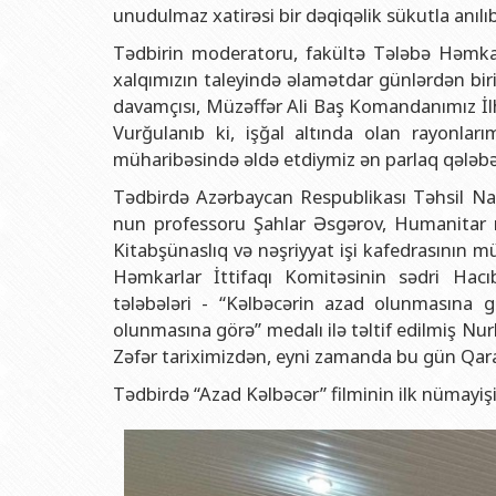
Rektorlarımız
Humanitar məsələlər 
Coğrafi
unudulmaz xatirəsi bir dəqiqəlik sükutla anılıb
BDU-nun məzunları
İnsan resursları və 
Geologi
Tədbirin moderatoru, fakültə Tələbə Həmkar
xalqımızın taleyində əlamətdar günlərdən biri
Fəxri doktorlarımız
Sənədlər və Müraciətl
Filolog
davamçısı, Müzəffər Ali Baş Komandanımız İlha
BDU-da təhsil
Maliyyə və təminat 
Tarix f
Vurğulanıb ki, işğal altında olan rayonlar
BDU-da tədris olunan ixtisaslar
Keyfiyyətin təminatı
Beynəlx
müharibəsində əldə etdiymiz ən parlaq qələbə
Universitet tarixinin ən mühüm hadisələri
Psixoloji Yardım Sek
Hüquq 
Tədbirdə Azərbaycan Respublikası Təhsil Naz
nun professoru Şahlar Əsgərov, Humanitar m
Mədəniyyət-yaradıcıl
Jurnali
Kitabşünaslıq və nəşriyyat işi kafedrasının m
İdman-sağlamlıq Mə
İnform
Həmkarlar İttifaqı Komitəsinin sədri Hacıb
tələbələri - “Kəlbəcərin azad olunmasına gö
BDU-nun Nəşr Evi
Şərqşün
olunmasına görə” medalı ilə təltif edilmiş Nu
Sosial 
Zəfər tariximizdən, eyni zamanda bu gün Qara
Tədbirdə “Azad Kəlbəcər” filminin ilk nümayişi 