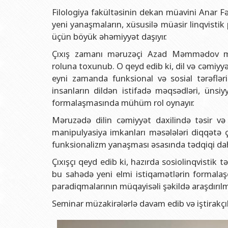
Rektorlarımız
Humanitar məsələlər 
Coğrafi
Filologiya fakültəsinin dekan müavini Anar Fərə
BDU-nun məzunları
İnsan resursları və 
Geologi
yeni yanaşmaların, xüsusilə müasir linqvisti
üçün böyük əhəmiyyət daşıyır.
Fəxri doktorlarımız
Sənədlər və Müraciətl
Filolog
Çıxış zamanı məruzəçi Azad Məmmədov müas
BDU-da təhsil
Maliyyə və təminat 
Tarix f
roluna toxunub. O qeyd edib ki, dil və cəmiyyə
BDU-da tədris olunan ixtisaslar
Keyfiyyətin təminatı
Beynəlx
eyni zamanda funksional və sosial tərəflər
Universitet tarixinin ən mühüm hadisələri
Psixoloji Yardım Sek
Hüquq 
insanların dildən istifadə məqsədləri, ünsiyy
formalaşmasında mühüm rol oynayır.
Mədəniyyət-yaradıcıl
Jurnali
Məruzədə dilin cəmiyyət daxilində təsir və 
İdman-sağlamlıq Mə
İnform
manipulyasiya imkanları məsələləri diqqətə çat
BDU-nun Nəşr Evi
Şərqşün
funksionalizm yanaşması əsasında tədqiqi dah
Sosial 
Çıxışçı qeyd edib ki, hazırda sosiolinqvistik
bu sahədə yeni elmi istiqamətlərin formalaş
paradiqmalarının müqayisəli şəkildə araşdırıl
Seminar müzakirələrlə davam edib və iştirakçıl