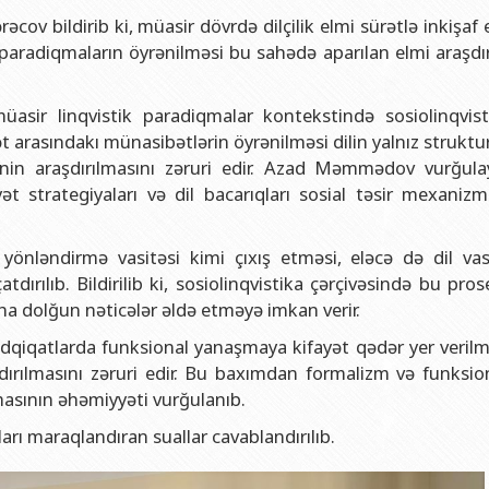
və gənclər siyasəti şöbəsi
ya fakültəsi
Azərbaycan Respublikasının Elm və Təhsil Nazirliyinin Fizika İns
cov bildirib ki, müasir dövrdə dilçilik elmi sürətlə inkişaf 
hüquq şöbəsi
ya fakültəsi
Azərbaycan Respublikasının Elm və Təhsil Nazirliyinin Riyaziyyat
k paradiqmaların öyrənilməsi bu sahədə aparılan elmi araşdı
ərlə iş şöbəsi
iya fakültəsi
Azərbaycan Respublikasının Elm və Təhsil Nazirliyinin Kimya İns
ir linqvistik paradiqmalar kontekstində sosiolinqvist
Departamenti
akültəsi
Azərbaycan Respublikasının Elm və Təhsil Nazirliyinin Molekulya
t arasındakı münasibətlərin öyrənilməsi dilin yalnız struktur
, monitorinq şöbəsi
alq münasibətlər və iqtisadiyyat fakültəsi
inin araşdırılmasını zəruri edir. Azad Məmmədov vurğulay
toru
fakültəsi
ət strategiyaları və dil bacarıqları sosial təsir mexanizm
ıq Mərkəzi
stika fakültəsi
yönləndirmə vasitəsi kimi çıxış etməsi, eləcə də dil vasi
rkəzi
asiya və sənəd menecmenti fakültəsi
dırılıb. Bildirilib ki, sosiolinqvistika çərçivəsində bu pros
asliq fakültəsi
a dolğun nəticələr əldə etməyə imkan verir.
elmlər və psixologiya fakültəsi
 tədqiqatlarda funksional yanaşmaya kifayət qədər yer veri
dırılmasını zəruri edir. Bu baxımdan formalizm və funksio
masının əhəmiyyəti vurğulanıb.
arı maraqlandıran suallar cavablandırılıb.