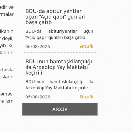
titutu Publik Hüquqi Şəxsi
edir və
BDU-da abituriyentlər
 İnstitutu Publik Hüquqi Şəxsi
rmalar
üçün “Açıq qapı” günləri
titutu Publik Hüquqi Şəxsi
başa çatıb
ikanın
BDU-da abituriyentlər üçün
r Biologiya İnstitutu Publik Hüquqi Şəxsi
“Açıq qapı” günləri başa çatıb
 deyil,
ıb ki,
06/08/2026
Ətraflı
lərinin
BDU-nun həmtəşkilatçılığı
ilə Arxeoloji Yay Məktəbi
təsilə
keçirilir
eslərin
BDU-nun həmtəşkilatçılığı ilə
Arxeoloji Yay Məktəbi keçirilir
lməməsi
05/08/2026
Ətraflı
nalizm
ARXIV