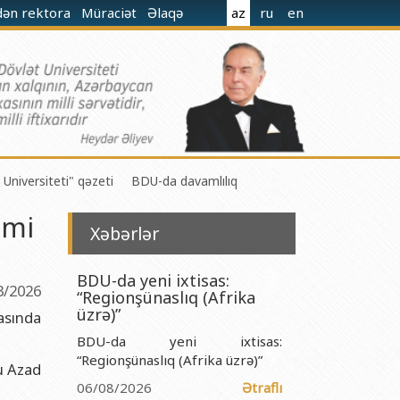
dən rektora
Müraciət
Əlaqə
az
ru
en
 Universiteti" qəzeti
BDU-da davamlılıq
lmi
Xəbərlər
BDU-da yeni ixtisas:
3/2026
“Regionşünaslıq (Afrika
 M.Nağıyev adına Kataliz və Qeyri-üzvi Kimya İnstitutu
üzrə)”
kasında
BDU-da yeni ixtisas:
t və Mexanika İnstitutu
“Regionşünaslıq (Afrika üzrə)”
ru Azad
r Biologiya və Biotexnologiyalar İnstitutu
06/08/2026
Ətraflı