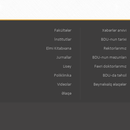
Fakültələr
Xəbərlər arxivi
İnstitutlar
BDU-nun tarixi
Elmi Kitabxana
Rektorlarımız
Jurnallar
BDU-nun məzunları
Lisey
Fəxri doktorlarımız
Poliklinika
BDU-da təhsil
Videolar
Beynəlxalq əlaqələr
Əlaqə