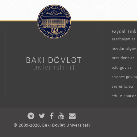
Faydalı Link
azerbaijan.az
heydar-aliyev
BAKI DÖVLƏT
president.az
UNİVERSİTETİ
edu.gov.az
science.gov.a
sesremo.eu
edu.e-cbar.az
© 2009-2020, Bakı Dövlət Universiteti