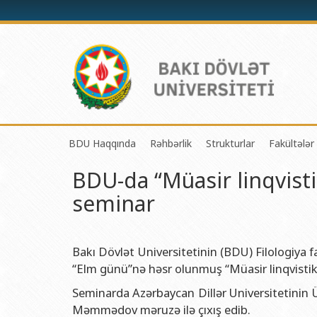
BDU Haqqında
Rəhbərlik
Strukturlar
Fakültələr
BDU-da “Müasir linqvis
BDU-nun tarixi
Rektor
Tədrisin təşkili və i
Mexanik
seminar
BDU-nun Missiya və Strateji inkişaf planı
Prorektorlar
Elmi fəaliyyətin təşki
Tətbiqi
BDU-nun İnkişaf Proqramı (2014-2020)
Elmi Şura
Informasiya Texnolog
Fizika 
Akkreditasiya haqqında Sertifikat
Dekanlar
Beynəlxalq əlaqələr 
Kimya 
Bakı Dövlət Universitetinin (BDU) Filologiya f
“Elm günü”nə həsr olunmuş “Müasir linqvistik
BDU-nun üzv olduğu beynəlxalq təşkilatlar
Həmkarlar İttifaqı Komitəsi
Xarici tələbələrlə iş 
Biologi
Seminarda Azərbaycan Dillər Universitetinin Ü
BDU-nun qrant layihələri
Tədris Metodiki Şura
İctimaiyyətlə əlaqəl
Ekologi
Məmmədov məruzə ilə çıxış edib.