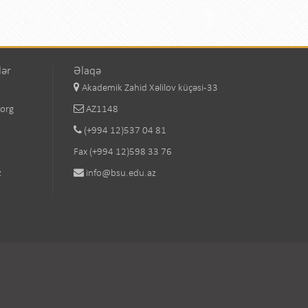
lər
Əlaqə
Akademik Zahid Xəlilov küçəsi-33
.org
AZ1148
(+994 12)537 04 81
Fax (+994 12)598 33 76
z
info@bsu.edu.az