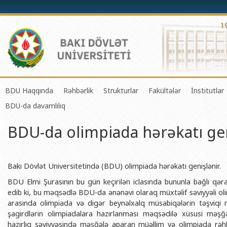
BDU Haqqında
Rəhbərlik
Strukturlar
Fakültələr
İnstitutlar
BDU-da davamlılıq
BDU-nun tarixi
Rektor
Tədrisin təşkili və idarə olunması 
Mexanika-riyaziyyat 
Fizika 
BDU-da olimpiada hərəkatı gen
BDU-nun Missiya və Strateji inkişaf planı
Prorektorlar
Elmi fəaliyyətin təşkili və innovasi
Tətbiqi riyaziyyat və
Tətbiqi
BDU-nun İnkişaf Proqramı (2014-2020)
Elmi Şura
Informasiya Texnologiyaları Mərkə
Fizika fakültəsi
Konfuts
Akkreditasiya haqqında Sertifikat
Dekanlar
Beynəlxalq əlaqələr şöbəsi
Kimya fakültəsi
Azərbay
Bakı Dövlət Universitetində (BDU) olimpiada hərəkatı genişlənir.
və Qeyr
BDU Elmi Şurasının bu gün keçirilən iclasında bununla bağlı qər
BDU-nun üzv olduğu beynəlxalq təşkilatlar
Həmkarlar İttifaqı Komitəsi
Xarici tələbələrlə iş şöbəsi
Biologiya fakültəsi
edib ki, bu məqsədlə BDU-da ənənəvi olaraq müxtəlif səviyyəli olim
Azərbay
BDU-nun qrant layihələri
Tədris Metodiki Şura
İctimaiyyətlə əlaqələr və informas
Ekologiya və torpaqş
arasında olimpiada və digər beynəlxalq müsabiqələrin təşviqi
Azərbay
şagirdlərin olimpiadalara hazırlanması məqsədilə xüsusi məşğə
Rektorlarımız
Humanitar məsələlər və gənclər si
Coğrafiya fakültəsi
Biotexn
hazırlıq səviyyəsində məşğələ aparan müəllim və olimpiada rəh