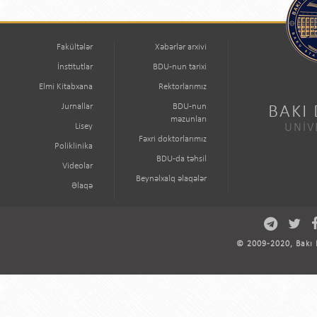
Fakültələr
Xəbərlər arxivi
İnstitutlar
BDU-nun tarixi
Elmi Kitabxana
Rektorlarımız
Jurnallar
BDU-nun
BAKI
məzunları
Lisey
UNİV
Fəxri doktorlarımız
Poliklinika
BDU-da təhsil
Videolar
Beynəlxalq əlaqələr
Əlaqə
© 2009-2020, Bakı D