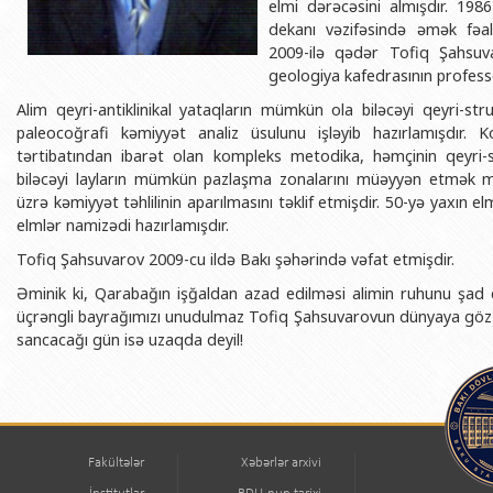
elmi dərəcəsini almışdır. 1986-
dekanı vəzifəsində əmək fəali
2009-ilə qədər Tofiq Şahsuv
geologiya kafedrasının profes
Alim qeyri-antiklinikal yataqların mümkün ola biləcəyi qeyri-str
paleocoğrafi kəmiyyət analiz üsulunu işləyib hazırlamışdır. K
tərtibatından ibarət olan kompleks metodika, həmçinin qeyri-s
biləcəyi layların mümkün pazlaşma zonalarını müəyyən etmək mə
üzrə kəmiyyət təhlilinin aparılmasını təklif etmişdir. 50-yə yaxın e
elmlər namizədi hazırlamışdır.
Tofiq Şahsuvarov 2009-cu ildə Bakı şəhərində vəfat etmişdir.
Əminik ki, Qarabağın işğaldan azad edilməsi alimin ruhunu şad
üçrəngli bayrağımızı unudulmaz Tofiq Şahsuvarovun dünyaya göz
sancacağı gün isə uzaqda deyil!
Fakültələr
Xəbərlər arxivi