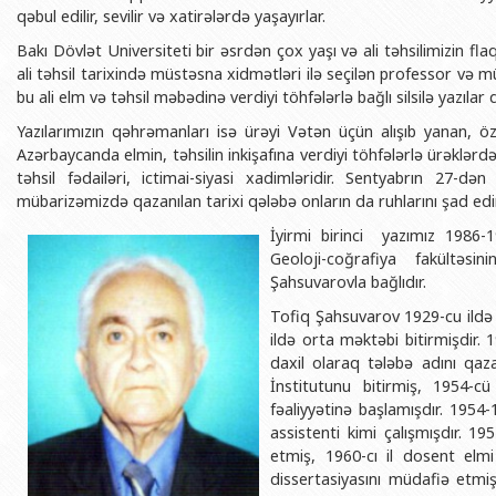
BDU-nun məzunları
İnsan resursları və hüquq şöbəsi
Geologiya fakültəsi
qəbul edilir, sevilir və xatirələrdə yaşayırlar.
Azərbay
Bakı Dövlət Universiteti bir əsrdən çox yaşı və ali təhsilimizin 
Fəxri doktorlarımız
Sənədlər və Müraciətlərlə iş şöbəs
Filologiya fakültəsi
Azərbay
ali təhsil tarixində müstəsna xidmətləri ilə seçilən professor və mü
Şəxsi
BDU-da təhsil
Maliyyə və təminat Departamenti
Tarix fakültəsi
bu ali elm və təhsil məbədinə verdiyi töhfələrlə bağlı silsilə yazıl
Azərbay
BDU-da tədris olunan ixtisaslar
Keyfiyyətin təminatı, monitorinq 
Beynəlxalq münasibət
Yazılarımızın qəhrəmanları isə ürəyi Vətən üçün alışıb yanan, ö
Azərbaycanda elmin, təhsilin inkişafına verdiyi töhfələrlə ürəklə
Azərbay
Universitet tarixinin ən mühüm hadisələri
Psixoloji Yardım Sektoru
Hüquq fakültəsi
təhsil fədailəri, ictimai-siyasi xadimləridir. Sentyabrın 2
Publik 
mübarizəmizdə qazanılan tarixi qələbə onların da ruhlarını şad edir
Mədəniyyət-yaradıcılıq Mərkəzi
Jurnalistika fakültəsi
İyirmi birinci yazımız 1986-1
İdman-sağlamlıq Mərkəzi
İnformasiya və sənə
Geoloji-coğrafiya fakültə
BDU-nun Nəşr Evi
Şərqşünasliq fakültə
Şahsuvarovla bağlıdır.
Tofiq Şahsuvarov 1929-cu ildə
Sosial elmlər və psix
ildə orta məktəbi bitirmişdir.
daxil olaraq tələbə adını qaz
İnstitutunu bitirmiş, 1954-c
fəaliyyətinə başlamışdır. 1954
assistenti kimi çalışmışdır. 19
etmiş, 1960-cı il dosent elmi
dissertasiyasını müdafiə etmi