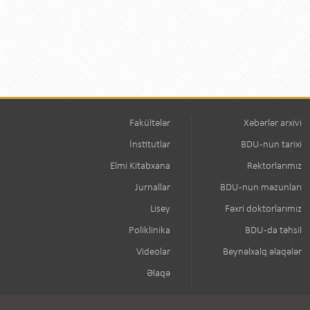
Fakültələr
Xəbərlər arxivi
İnstitutlar
BDU-nun tarixi
Elmi Kitabxana
Rektorlarımız
Jurnallar
BDU-nun məzunları
Lisey
Fəxri doktorlarımız
Poliklinika
BDU-da təhsil
Videolar
Beynəlxalq əlaqələr
Əlaqə