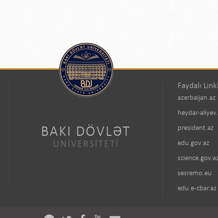
Faydalı Link
azerbaijan.az
heydar-aliyev
BAKI DÖVLƏT
president.az
UNİVERSİTETİ
edu.gov.az
science.gov.a
sesremo.eu
edu.e-cbar.az