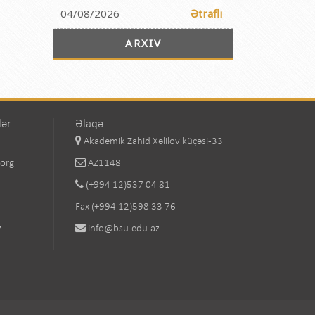
04/08/2026
Ətraflı
ARXIV
lər
Əlaqə
Akademik Zahid Xəlilov küçəsi-33
.org
AZ1148
(+994 12)537 04 81
Fax (+994 12)598 33 76
z
info@bsu.edu.az