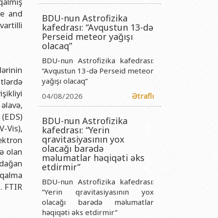
qalmış
titutu Publik Hüquqi Şəxsi
re and
BDU-nun Astrofizika
 İnstitutu Publik Hüquqi Şəxsi
rtilli
kafedrası: “Avqustun 13-də
titutu Publik Hüquqi Şəxsi
Perseid meteor yağışı
olacaq”
r Biologiya İnstitutu Publik Hüquqi Şəxsi
BDU-nun Astrofizika kafedrası:
ərinin
“Avqustun 13-də Perseid meteor
tlərdə
yağışı olacaq”
ikliyi
04/08/2026
Ətraflı
 əlavə,
 (EDS)
BDU-nun Astrofizika
-Vis),
kafedrası: “Yerin
qravitasiyasının yox
ektron
olacağı barədə
ə olan
məlumatlar həqiqəti əks
adağan
etdirmir”
qalma
BDU-nun Astrofizika kafedrası:
b. FTIR
“Yerin qravitasiyasının yox
olacağı barədə məlumatlar
həqiqəti əks etdirmir”