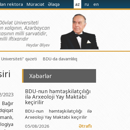
dən rektora
Müraciət
Əlaqə
az
ru
en
 Universiteti" qəzeti
BDU-da davamlılıq
iri
Xəbərlər
BDU-nun həmtəşkilatçılığı
2/2023
ilə Arxeoloji Yay Məktəbi
 M.Nağıyev adına Kataliz və Qeyri-üzvi Kimya İnstitutu
keçirilir
 Bağır
dqiqat
BDU-nun həmtəşkilatçılığı ilə
t və Mexanika İnstitutu
manlı,
Arxeoloji Yay Məktəbi keçirilir
r Biologiya və Biotexnologiyalar İnstitutu
logiya
05/08/2026
Ətraflı