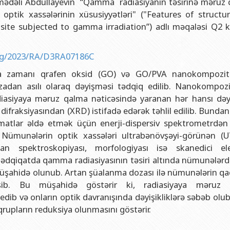
ədəli Abdullayevin “Qamma radiasiyanın təsirinə məruz 
və gənclər siyasəti şöbəsi
ya fakültəsi
Azərbaycan Respublikasının Elm və Təhsil Nazirliyinin Fizika İns
ptik xassələrinin xüsusiyyətləri" ("Features of structu
hüquq şöbəsi
ya fakültəsi
Azərbaycan Respublikasının Elm və Təhsil Nazirliyinin Riyaziyyat
te subjected to gamma irradiation”) adlı məqaləsi Q2 kva
ərlə iş şöbəsi
iya fakültəsi
Azərbaycan Respublikasının Elm və Təhsil Nazirliyinin Kimya İns
Departamenti
akültəsi
Azərbaycan Respublikasının Elm və Təhsil Nazirliyinin Molekulya
ding/2023/RA/D3RA07186C
, monitorinq şöbəsi
alq münasibətlər və iqtisadiyyat fakültəsi
ma zamanı qrafen oksid (GO) və GO/PVA nanokompozitl
ozadan asılı olaraq dəyişməsi tədqiq edilib. Nanokompozi
toru
fakültəsi
adiasiyaya məruz qalma nəticəsində yaranan hər hansı dəyiş
ıq Mərkəzi
stika fakültəsi
ifraksiyasından (XRD) istifadə edərək təhlil edilib. Bundan
matlar əldə etmək üçün enerji-dispersiv spektrometrdən
rkəzi
asiya və sənəd menecmenti fakültəsi
. Nümunələrin optik xassələri ultrabənövşəyi-görünən (UV
asliq fakültəsi
man spektroskopiyası, morfologiyası isə skanedici el
 Tədqiqatda qamma radiasiyasının təsiri altında nümunələrd
elmlər və psixologiya fakültəsi
 müşahidə olunub. Artan şüalanma dozası ilə nümunələrin q
şib. Bu müşahidə göstərir ki, radiasiyaya məruz 
edib və onların optik davranışında dəyişikliklərə səbəb olu
qrupların reduksiya olunmasını göstərir.