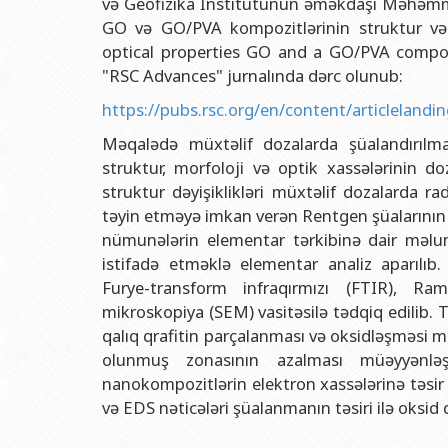
və Geofizika İnstitutunun əməkdaşı Məhəmm
Rektorlarımız
Humanitar məsələlər 
Coğrafi
GO və GO/PVA kompozitlərinin struktur və o
BDU-nun məzunları
İnsan resursları və 
Geologi
optical properties GO and a GO/PVA composi
Fəxri doktorlarımız
Sənədlər və Müraciətl
Filolog
"RSC Advances" jurnalında dərc olunub:
BDU-da təhsil
Maliyyə və təminat 
Tarix f
https://pubs.rsc.org/en/content/articlelan
BDU-da tədris olunan ixtisaslar
Keyfiyyətin təminatı
Beynəlx
Məqalədə müxtəlif dozalarda şüalandırıl
struktur, morfoloji və optik xassələrinin d
Universitet tarixinin ən mühüm hadisələri
Psixoloji Yardım Sek
Hüquq 
struktur dəyişiklikləri müxtəlif dozalarda r
Mədəniyyət-yaradıcıl
Jurnali
təyin etməyə imkan verən Rentgen şüalarının d
nümunələrin elementar tərkibinə dair məlu
İdman-sağlamlıq Mə
İnform
istifadə etməklə elementar analiz aparılıb
BDU-nun Nəşr Evi
Şərqşün
Furye-transform infraqırmızı (FTIR), Ra
mikroskopiya (SEM) vasitəsilə tədqiq edilib.
Sosial 
qalıq qrafitin parçalanması və oksidləşməsi
olunmuş zonasının azalması müəyyənlə
nanokompozitlərin elektron xassələrinə təsir 
və EDS nəticələri şüalanmanın təsiri ilə oksid 