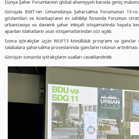
Dünya Şəhər Forumlarının qlobal əhəmiyyəti barədə geniş məluma
BDU-nun məzunları
İnsan resursları və hüquq şöbəsi
Geologiya fakültəsi
Azərbay
Görüşdə BMT-nin Ümumdünya Şəhərsalma Forumunun 13-cü s
Fəxri doktorlarımız
Sənədlər və Müraciətlərlə iş şöbəs
Filologiya fakültəsi
Azərbay
gözləntiləri və Azərbaycanın ev sahibliyi fonunda Forumun str
Şəxsi
urbanizasiya və davamlı şəhər inkişafı istiqamətində həyata ke
BDU-da təhsil
Maliyyə və təminat Departamenti
Tarix fakültəsi
aparılan islahatların əsas istiqamətlərindən söz açılıb.
Azərbay
BDU-da tədris olunan ixtisaslar
Keyfiyyətin təminatı, monitorinq 
Beynəlxalq münasibət
Sonra iştirakçılar üçün WUF13 könüllülük proqramı və gənclər
Azərbay
Universitet tarixinin ən mühüm hadisələri
Psixoloji Yardım Sektoru
Hüquq fakültəsi
tələbələrə şəhərsalma proseslərində gənclərin rolunun artırılması ilə
Publik 
Görüşün sonunda iştirakçıların sualları cavablandırılıb.
Mədəniyyət-yaradıcılıq Mərkəzi
Jurnalistika fakültəsi
İdman-sağlamlıq Mərkəzi
İnformasiya və sənə
BDU-nun Nəşr Evi
Şərqşünasliq fakültə
Sosial elmlər və psix