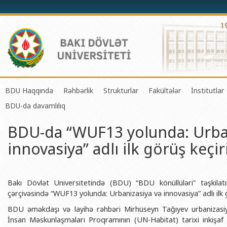
BDU Haqqında
Rəhbərlik
Strukturlar
Fakültələr
İnstitutlar
BDU-da davamlılıq
BDU-nun tarixi
Rektor
Tədrisin təşkili və idarə olunması 
Mexanika-riyaziyyat 
Fizika 
BDU-da “WUF13 yolunda: Urban
BDU-nun Missiya və Strateji inkişaf planı
Prorektorlar
Elmi fəaliyyətin təşkili və innovasi
Tətbiqi riyaziyyat və
Tətbiqi
innovasiya” adlı ilk görüş keçiri
BDU-nun İnkişaf Proqramı (2014-2020)
Elmi Şura
Informasiya Texnologiyaları Mərkə
Fizika fakültəsi
Konfuts
Akkreditasiya haqqında Sertifikat
Dekanlar
Beynəlxalq əlaqələr şöbəsi
Kimya fakültəsi
Azərbay
və Qeyr
BDU-nun üzv olduğu beynəlxalq təşkilatlar
Həmkarlar İttifaqı Komitəsi
Xarici tələbələrlə iş şöbəsi
Biologiya fakültəsi
Bakı Dövlət Universitetində (BDU) “BDU könüllüləri” təşkilatı
Azərbay
çərçivəsində “WUF13 yolunda: Urbanizasiya və innovasiya” adlı ilk g
BDU-nun qrant layihələri
Tədris Metodiki Şura
İctimaiyyətlə əlaqələr və informas
Ekologiya və torpaqş
BDU əməkdaşı və layihə rəhbəri Mirhüseyn Tağıyev urbanizasiy
Azərbay
Rektorlarımız
Humanitar məsələlər və gənclər si
Coğrafiya fakültəsi
İnsan Məskunlaşmaları Proqramının (UN-Habitat) tarixi inkişaf m
Biotexn