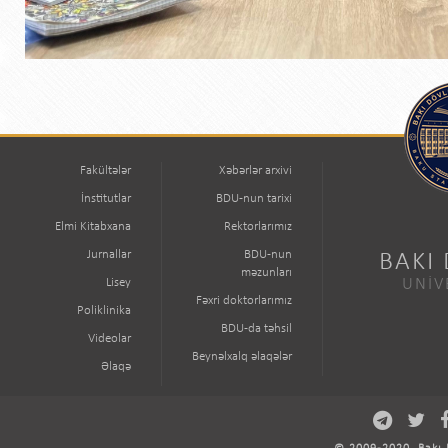
Fakültələr
Xəbərlər arxivi
İnstitutlar
BDU-nun tarixi
Elmi Kitabxana
Rektorlarımız
Jurnallar
BDU-nun
BAKI
məzunları
Lisey
UNİV
Fəxri doktorlarımız
Poliklinika
BDU-da təhsil
Videolar
Beynəlxalq əlaqələr
Əlaqə