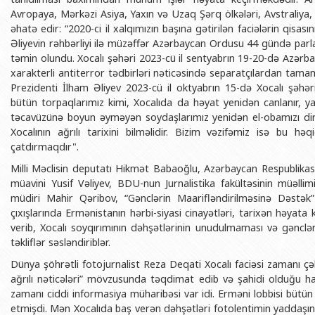
Avropaya, Mərkəzi Asiya, Yaxın və Uzaq Şərq ölkələri, Avstraliya,
əhatə edir: “2020-ci il xalqımızın başına gətirilən faciələrin qisas
Əliyevin rəhbərliyi ilə müzəffər Azərbaycan Ordusu 44 gündə par
təmin olundu. Xocalı şəhəri 2023-cü il sentyabrın 19-20-də Azər
xarakterli antiterror tədbirləri nəticəsində separatçılardan tama
Prezidenti İlham Əliyev 2023-cü il oktyabrın 15-də Xocalı şəhər
bütün torpaqlarımız kimi, Xocalıda da həyat yenidən canlanır, ya
təcavüzünə boyun əyməyən soydaşlarımız yenidən el-obamızı dirçəl
Xocalının ağrılı tarixini bilməlidir. Bizim vəzifəmiz isə bu hə
çatdırmaqdır".
Milli Məclisin deputatı Hikmət Babaoğlu, Azərbaycan Respublikas
müavini Yusif Vəliyev, BDU-nun Jurnalistika fakültəsinin müəlli
müdiri Mahir Qəribov, “Gənclərin Maarifləndirilməsinə Dəstək” 
çıxışlarında Ermənistanın hərbi-siyasi cinayətləri, tarixən həyata 
verib, Xocalı soyqırımının dəhşətlərinin unudulmaması və gəncl
təkliflər səsləndiriblər.
Dünya şöhrətli fotojurnalist Reza Deqati Xocalı faciəsi zamanı çək
ağrılı nəticələri” mövzusunda təqdimat edib və şahidi olduğu ha
zamanı ciddi informasiya müharibəsi var idi. Erməni lobbisi bütü
etmişdi. Mən Xocalıda baş verən dəhşətləri fotolentimin yaddaş