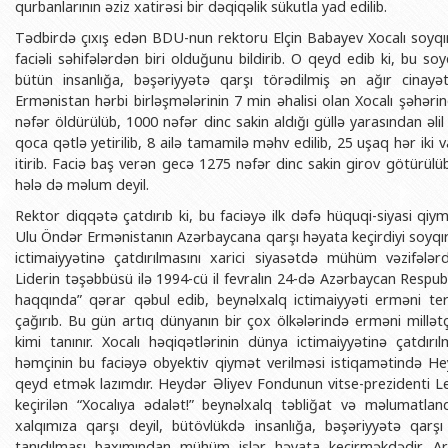
qurbanlarının əziz xatirəsi bir dəqiqəlik sükutla yad edilib.
BDU-nun məzunları
İnsan resursları və hüquq şöbəsi
Geologiya fakültəsi
Azərbay
Tədbirdə çıxış edən BDU-nun rektoru Elçin Babayev Xocalı soyqır
Fəxri doktorlarımız
Sənədlər və Müraciətlərlə iş şöbəs
Filologiya fakültəsi
Azərbay
faciəli səhifələrdən biri olduğunu bildirib. O qeyd edib ki, bu so
Şəxsi
bütün insanlığa, bəşəriyyətə qarşı törədilmiş ən ağır cinayətl
BDU-da təhsil
Maliyyə və təminat Departamenti
Tarix fakültəsi
Ermənistan hərbi birləşmələrinin 7 min əhalisi olan Xocalı şəhəri
Azərbay
BDU-da tədris olunan ixtisaslar
Keyfiyyətin təminatı, monitorinq 
Beynəlxalq münasibət
nəfər öldürülüb, 1000 nəfər dinc sakin aldığı güllə yarasından əli
Azərbay
qoca qətlə yetirilib, 8 ailə tamamilə məhv edilib, 25 uşaq hər iki va
Universitet tarixinin ən mühüm hadisələri
Psixoloji Yardım Sektoru
Hüquq fakültəsi
Publik 
itirib. Faciə baş verən gecə 1275 nəfər dinc sakin girov götürülü
Mədəniyyət-yaradıcılıq Mərkəzi
Jurnalistika fakültəsi
hələ də məlum deyil.
Rektor diqqətə çatdırıb ki, bu faciəyə ilk dəfə hüquqi-siyasi qi
İdman-sağlamlıq Mərkəzi
İnformasiya və sənə
Ulu Öndər Ermənistanın Azərbaycana qarşı həyata keçirdiyi soyqırı
BDU-nun Nəşr Evi
Şərqşünasliq fakültə
ictimaiyyətinə çatdırılmasını xarici siyasətdə mühüm vəzifələ
Liderin təşəbbüsü ilə 1994-cü il fevralın 24-də Azərbaycan Respubli
Sosial elmlər və psix
haqqında” qərar qəbul edib, beynəlxalq ictimaiyyəti erməni ter
çağırıb. Bu gün artıq dünyanın bir çox ölkələrində erməni millətçil
kimi tanınır. Xocalı həqiqətlərinin dünya ictimaiyyətinə çatdır
həmçinin bu faciəyə obyektiv qiymət verilməsi istiqamətində Hey
qeyd etmək lazımdır. Heydər Əliyev Fondunun vitse-prezidenti Le
keçirilən “Xocalıya ədalət!” beynəlxalq təbliğat və məlumatla
xalqımıza qarşı deyil, bütövlükdə insanlığa, bəşəriyyətə qarş
tanıdılması baxımından mühüm işlər həyata keçirməkdədir. A