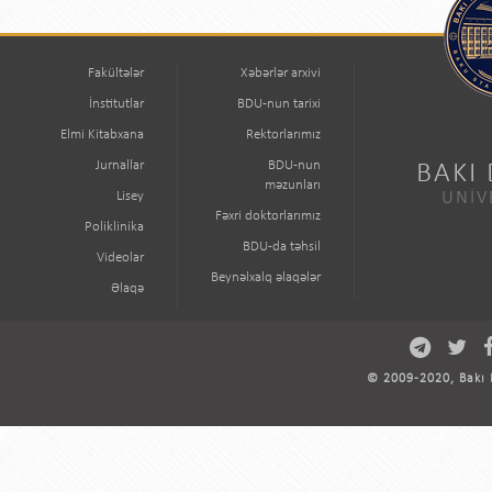
Fakültələr
Xəbərlər arxivi
İnstitutlar
BDU-nun tarixi
Elmi Kitabxana
Rektorlarımız
Jurnallar
BDU-nun
BAKI
məzunları
Lisey
UNİV
Fəxri doktorlarımız
Poliklinika
BDU-da təhsil
Videolar
Beynəlxalq əlaqələr
Əlaqə
© 2009-2020, Bakı D