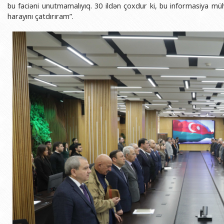
bu faciəni unutmamalıyıq. 30 ildən çoxdur ki, bu informasiya mühari
harayını çatdırıram”.