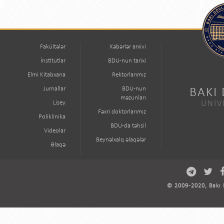
Fakültələr
Xəbərlər arxivi
İnstitutlar
BDU-nun tarixi
Elmi Kitabxana
Rektorlarımız
Jurnallar
BDU-nun
BAKI
məzunları
Lisey
UNİV
Fəxri doktorlarımız
Poliklinika
BDU-da təhsil
Videolar
Beynəlxalq əlaqələr
Əlaqə
© 2009-2020, Bakı D