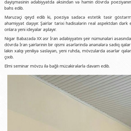
dəyişməsinin ədəbiyyatda əksindən və həmin dövrdə poeziyanın
BDU-nun məzunları
İnsan resursları və hüquq şöbəsi
Geologiya fakültəsi
Azərbay
bəhs edib.
Fəxri doktorlarımız
Sənədlər və Müraciətlərlə iş şöbəs
Filologiya fakültəsi
Azərbay
Məruzəçi qeyd edib ki, poeziya sadəcə estetik təsir göstər
Şəxsi
əhəmiyyət daşıyır. Şairlər tarixi hadisələrin real aspektdən dərk 
BDU-da təhsil
Maliyyə və təminat Departamenti
Tarix fakültəsi
onlara yeni ideyalar aşılayır.
Azərbay
BDU-da tədris olunan ixtisaslar
Keyfiyyətin təminatı, monitorinq 
Beynəlxalq münasibət
Nigar Babazadə XX əsr İran ədəbiyyatını şeir nümunələri əsasında tə
Azərbay
Universitet tarixinin ən mühüm hadisələri
Psixoloji Yardım Sektoru
Hüquq fakültəsi
dövrdə İran şairlərinin bir qismi əsərlərində ənənələrə sadiq qala
Publik 
lakin xalqı yeniliyə səsləyən, yeni ruhda, mövzularda əsərlər qə
Mədəniyyət-yaradıcılıq Mərkəzi
Jurnalistika fakültəsi
çıxıb.
İdman-sağlamlıq Mərkəzi
İnformasiya və sənə
Elmi seminar mövzu ilə bağlı müzakirələrlə davam edib.
BDU-nun Nəşr Evi
Şərqşünasliq fakültə
Sosial elmlər və psix