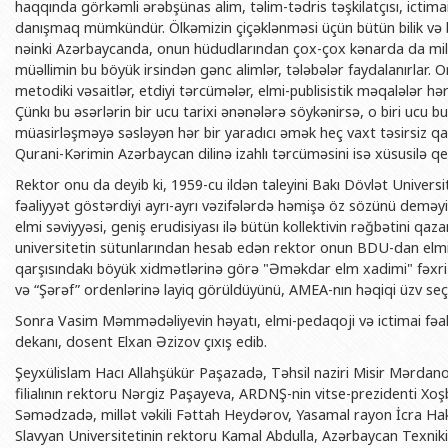
haqqında görkəmli ərəbşünas alim, təlim-tədris təşkilatçısı, ictimai
BDU-nun məzunları
İnsan resursları və hüquq şöbəsi
Geologiya fakültəsi
Azərbay
danışmaq mümkündür. Ölkəmizin çiçəklənməsi üçün bütün bilik və 
Fəxri doktorlarımız
Sənədlər və Müraciətlərlə iş şöbəs
Filologiya fakültəsi
nəinki Azərbaycanda, onun hüdudlarından çox-çox kənarda da millə
Azərbay
müəllimin bu böyük irsindən gənc alimlər, tələbələr faydalanırlar. On
Şəxsi
BDU-da təhsil
Maliyyə və təminat Departamenti
Tarix fakültəsi
metodiki vəsaitlər, etdiyi tərcümələr, elmi-publisistik məqalələr hə
Azərbay
Çünkı bu əsərlərin bir ucu tarixi ənənələrə söykənirsə, o biri ucu 
BDU-da tədris olunan ixtisaslar
Keyfiyyətin təminatı, monitorinq 
Beynəlxalq münasibət
müasirləşməyə səsləyən hər bir yaradıcı əmək heç vaxt təsirsiz q
Azərbay
Universitet tarixinin ən mühüm hadisələri
Psixoloji Yardım Sektoru
Hüquq fakültəsi
Qurani-Kərimin Azərbaycan dilinə izahlı tərcüməsini isə xüsusilə q
Publik 
Mədəniyyət-yaradıcılıq Mərkəzi
Jurnalistika fakültəsi
Rektor onu da deyib ki, 1959-cu ildən taleyini Bakı Dövlət Univers
fəaliyyət göstərdiyi ayrı-ayrı vəzifələrdə həmişə öz sözünü deməyi
İdman-sağlamlıq Mərkəzi
İnformasiya və sənə
elmi səviyyəsi, geniş erudisiyası ilə bütün kollektivin rəğbətini q
universitetin sütunlarından hesab edən rektor onun BDU-dan elmin 
BDU-nun Nəşr Evi
Şərqşünasliq fakültə
qarşısındakı böyük xidmətlərinə görə "Əməkdar elm xadimi" fəxri
Sosial elmlər və psix
və “Şərəf” ordenlərinə layiq görüldüyünü, AMEA-nın həqiqi üzv seçild
Sonra Vasim Məmmədəliyevin həyatı, elmi-pedaqoji və ictimai fəaliy
dekanı, dosent Elxan Əzizov çıxış edib.
Şeyxülislam Hacı Allahşükür Paşazadə, Təhsil naziri Misir Mərdano
filialının rektoru Nərgiz Paşayeva, ARDNŞ-nin vitse-prezidenti Xo
Səmədzadə, millət vəkili Fəttah Heydərov, Yasamal rayon İcra Hak
Slavyan Universitetinin rektoru Kamal Abdulla, Azərbaycan Texni