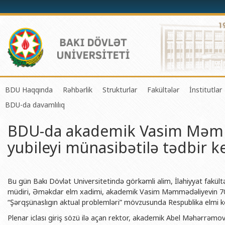
BDU Haqqında
Rəhbərlik
Strukturlar
Fakültələr
İnstitutlar
BDU-da davamlılıq
BDU-nun tarixi
Rektor
Tədrisin təşkili və idarə olunması 
Mexanika-riyaziyyat 
Fizika 
BDU-da akademik Vasim Məmmə
BDU-nun Missiya və Strateji inkişaf planı
Prorektorlar
Elmi fəaliyyətin təşkili və innovasi
Tətbiqi riyaziyyat və
Tətbiqi
yubileyi münasibətilə tədbir ke
BDU-nun İnkişaf Proqramı (2014-2020)
Elmi Şura
Informasiya Texnologiyaları Mərkə
Fizika fakültəsi
Konfuts
Akkreditasiya haqqında Sertifikat
Dekanlar
Beynəlxalq əlaqələr şöbəsi
Kimya fakültəsi
Azərbay
və Qeyr
BDU-nun üzv olduğu beynəlxalq təşkilatlar
Həmkarlar İttifaqı Komitəsi
Xarici tələbələrlə iş şöbəsi
Biologiya fakültəsi
Bu gün Bakı Dövlət Universitetində görkəmli alim, İlahiyyat fakültə
Azərbay
müdiri, Əməkdar elm xadimi, akademik Vasim Məmmədəliyevin 70 i
BDU-nun qrant layihələri
Tədris Metodiki Şura
İctimaiyyətlə əlaqələr və informas
Ekologiya və torpaqş
“Şərqşünaslıgın aktual problemləri” mövzusunda Respublika elmi konf
Azərbay
Rektorlarımız
Humanitar məsələlər və gənclər si
Coğrafiya fakültəsi
Plenar iclası giriş sözü ilə açan rektor, akademik Abel Məhərrə
Biotexn