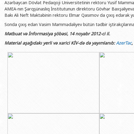
Azərbaycan Dövlət Pedaqoji Universitetinin rektoru Yusif Məmmə
AMEA-nın Şərqşünaslıq İnstitutunun direktoru Gövhər Baxşəliyev
Bakı Ali Neft Məktəbinin rektoru Elmar Qasımov da çıxış edərək yubi
Sonda çıxış edən Vasim Məmmədəliyev bütün tədbir iştirakçılarına 
Mətbuat və İnformasiya şöbəsi, 14 noyabr 2012-ci il.
Material aşağıdakı yerli və xarici KİV-də də yayımlanıb:
AzerTac
,