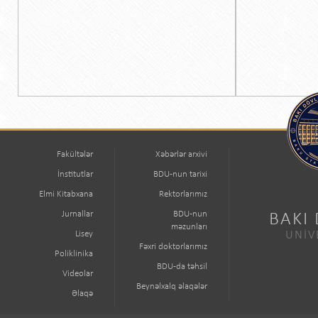
Fakültələr
Xəbərlər arxivi
İnstitutlar
BDU-nun tarixi
Elmi Kitabxana
Rektorlarımız
Jurnallar
BDU-nun
BAKI
məzunları
Lisey
UNİV
Fəxri doktorlarımız
Poliklinika
BDU-da təhsil
Videolar
Beynəlxalq əlaqələr
Əlaqə