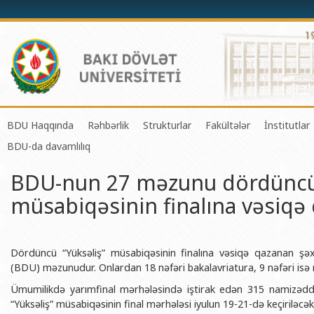
BDU Haqqında
Rəhbərlik
Strukturlar
Fakültələr
İnstitutlar
BDU-da davamlılıq
BDU-nun tarixi
Rektor
Tədrisin təşkili və idarə olunması 
Mexanika-riyaziyyat 
Fizika 
BDU-nun 27 məzunu dördüncü 
BDU-nun Missiya və Strateji inkişaf planı
Prorektorlar
Elmi fəaliyyətin təşkili və innovasi
Tətbiqi riyaziyyat və
Tətbiqi
müsabiqəsinin finalına vəsiqə
BDU-nun İnkişaf Proqramı (2014-2020)
Elmi Şura
Informasiya Texnologiyaları Mərkə
Fizika fakültəsi
Konfuts
Akkreditasiya haqqında Sertifikat
Dekanlar
Beynəlxalq əlaqələr şöbəsi
Kimya fakültəsi
Azərbay
və Qeyr
BDU-nun üzv olduğu beynəlxalq təşkilatlar
Həmkarlar İttifaqı Komitəsi
Xarici tələbələrlə iş şöbəsi
Biologiya fakültəsi
Dördüncü “Yüksəliş” müsabiqəsinin finalına vəsiqə qazanan şəx
Azərbay
(BDU) məzunudur. Onlardan 18 nəfəri bakalavriatura, 9 nəfəri isə m
BDU-nun qrant layihələri
Tədris Metodiki Şura
İctimaiyyətlə əlaqələr və informas
Ekologiya və torpaqş
Ümumilikdə yarımfinal mərhələsində iştirak edən 315 namizədd
Azərbay
Rektorlarımız
Humanitar məsələlər və gənclər si
Coğrafiya fakültəsi
“Yüksəliş” müsabiqəsinin final mərhələsi iyulun 19-21-də keçiriləcək
Biotexn