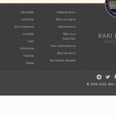
Fakültələr
Xəbərlər arxivi
İnstitutlar
BDU-nun tarixi
Elmi Kitabxana
Rektorlarımız
Jurnallar
BDU-nun
BAKI
məzunları
Lisey
UNİV
Fəxri doktorlarımız
Poliklinika
BDU-da təhsil
Videolar
Beynəlxalq əlaqələr
Əlaqə
© 2009-2020, Bakı D