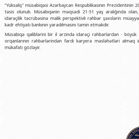
BDU-nun məzunları
İnsan resursları və hüquq şöbəsi
Geologiya fakültəsi
“Yüksəliş” müsabiqəsi Azərbaycan Respublikasının Prezidentinin 20
Azərbay
təsis olunub. Müsabiqənin məqsədi 21-51 yaş aralığında olan, in
Fəxri doktorlarımız
Sənədlər və Müraciətlərlə iş şöbəs
Filologiya fakültəsi
Azərbay
idarəçilik təcrübəsinə malik perspektivli rəhbər şəxslərin müəyyə
Şəxsi
kadr ehtiyatı bankının yaradılmasını təmin etməkdir.
BDU-da təhsil
Maliyyə və təminat Departamenti
Tarix fakültəsi
Azərbay
Müsabiqə qaliblərini bir il ərzində idarəçi rəhbərlərdən - böyük
BDU-da tədris olunan ixtisaslar
Keyfiyyətin təminatı, monitorinq 
Beynəlxalq münasibət
orqanlarının rəhbərlərindən fərdi karyera məsləhətləri alma
Azərbay
Universitet tarixinin ən mühüm hadisələri
Psixoloji Yardım Sektoru
Hüquq fakültəsi
mükafatı gözləyir.
Publik 
Mədəniyyət-yaradıcılıq Mərkəzi
Jurnalistika fakültəsi
İdman-sağlamlıq Mərkəzi
İnformasiya və sənə
BDU-nun Nəşr Evi
Şərqşünasliq fakültə
Sosial elmlər və psix