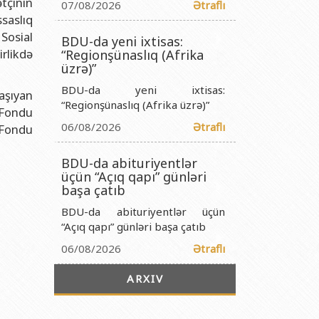
tçinin
titutu Publik Hüquqi Şəxsi
07/08/2026
Ətraflı
saslıq
 İnstitutu Publik Hüquqi Şəxsi
Sosial
BDU-da yeni ixtisas:
titutu Publik Hüquqi Şəxsi
rlikdə
“Regionşünaslıq (Afrika
üzrə)”
r Biologiya İnstitutu Publik Hüquqi Şəxsi
BDU-da yeni ixtisas:
daşıyan
“Regionşünaslıq (Afrika üzrə)”
 Fondu
06/08/2026
Ətraflı
 Fondu
BDU-da abituriyentlər
üçün “Açıq qapı” günləri
başa çatıb
BDU-da abituriyentlər üçün
“Açıq qapı” günləri başa çatıb
06/08/2026
Ətraflı
ARXIV