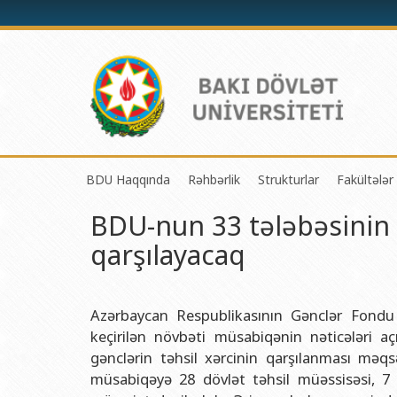
BDU Haqqında
Rəhbərlik
Strukturlar
Fakültələr
BDU-nun 33 tələbəsinin 
BDU-nun tarixi
Rektor
Tədrisin təşkili və i
Mexanik
qarşılayacaq
BDU-nun Missiya və Strateji inkişaf planı
Prorektorlar
Elmi fəaliyyətin təşki
Tətbiqi
BDU-nun İnkişaf Proqramı (2014-2020)
Elmi Şura
Informasiya Texnolog
Fizika 
Akkreditasiya haqqında Sertifikat
Dekanlar
Beynəlxalq əlaqələr 
Kimya 
Azərbaycan Respublikasının Gənclər Fondu t
keçirilən növbəti müsabiqənin nəticələri açı
BDU-nun üzv olduğu beynəlxalq təşkilatlar
Həmkarlar İttifaqı Komitəsi
Xarici tələbələrlə iş 
Biologi
gənclərin təhsil xərcinin qarşılanması məqsə
BDU-nun qrant layihələri
Tədris Metodiki Şura
İctimaiyyətlə əlaqəl
Ekologi
müsabiqəyə 28 dövlət təhsil müəssisəsi, 7 