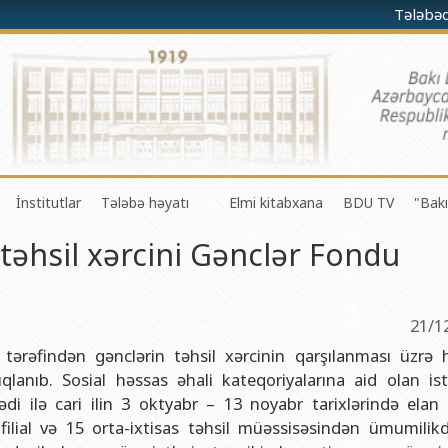
Tələbə
İnstitutlar
Tələbə həyatı
Elmi kitabxana
BDU TV
"Bakı
təhsil xərcini Gənclər Fondu
darə olunması Mərkəzi
a-riyaziyyat fakültəsi
Fizika problemləri Elmi-Tədqiqat İnstitutu
Gənc Alimlər Şurası
li və innovasiyalar Mərkəzi
 riyaziyyat və kibernetika fakültəsi
Tətbiqi riyaziyyat Elmi-Tədqiqat İnstitutu
Tələbə Həmkarlar İttifaqı Komitəsi
iyaları Mərkəzi
fakültəsi
Konfutsi İnstitutu
Tələbə Gənclər Təşkilatı
21/1
şöbəsi
fakültəsi
Azərbaycan Respublikasının Elm və Təhsil Nazirliyinin akademik
SABAH qrupları haqqında
ərəfindən gənclərin təhsil xərcinin qarşılanması üzrə 
qlanıb. Sosial həssas əhali kateqoriyalarına aid olan ist
şöbəsi
ya fakültəsi
Azərbaycan Respublikasının Elm və Təhsil Nazirliyinin Riyaziyya
di ilə cari ilin 3 oktyabr – 13 noyabr tarixlərində elan 
ər və informasiya şöbəsi
ya və torpaqşünaslıq fakültəsi
Azərbaycan Respublikasının Elm və Təhsil Nazirliyinin Molekulya
filial və 15 orta-ixtisas təhsil müəssisəsindən ümumilik