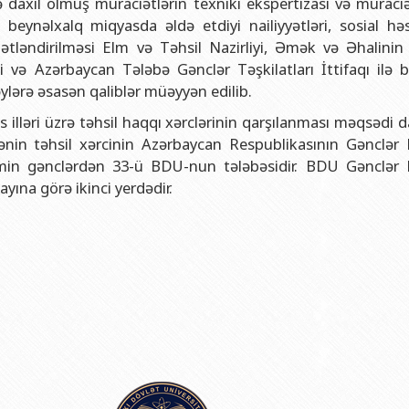
 daxil olmuş müraciətlərin texniki ekspertizası və müraciə
və gənclər siyasəti şöbəsi
ya fakültəsi
Azərbaycan Respublikasının Elm və Təhsil Nazirliyinin Fizika İns
ə beynəlxalq miqyasda əldə etdiyi nailiyyətləri, sosial həs
hüquq şöbəsi
ya fakültəsi
Azərbaycan Respublikasının Elm və Təhsil Nazirliyinin Riyaziyyat
ətləndirilməsi Elm və Təhsil Nazirliyi, Əmək və Əhalinin 
ərlə iş şöbəsi
iya fakültəsi
Azərbaycan Respublikasının Elm və Təhsil Nazirliyinin Kimya İns
və Azərbaycan Tələbə Gənclər Təşkilatları İttifaqı ilə bi
ylərə əsasən qaliblər müəyyən edilib.
Departamenti
akültəsi
Azərbaycan Respublikasının Elm və Təhsil Nazirliyinin Molekulya
 illəri üzrə təhsil haqqı xərclərinin qarşılanması məqsədi 
, monitorinq şöbəsi
alq münasibətlər və iqtisadiyyat fakültəsi
ənin təhsil xərcinin Azərbaycan Respublikasının Gənclər
toru
fakültəsi
Həmin gənclərdən 33-ü BDU-nun tələbəsidir. BDU Gənclər
ayına görə ikinci yerdədir.
ıq Mərkəzi
stika fakültəsi
rkəzi
asiya və sənəd menecmenti fakültəsi
asliq fakültəsi
elmlər və psixologiya fakültəsi