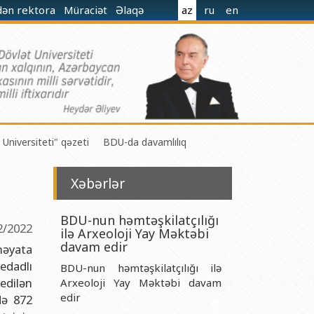
dən rektora
Müraciət
Əlaqə
az
ru
en
 Universiteti" qəzeti
BDU-da davamlılıq
Xəbərlər
BDU-nun həmtəşkilatçılığı
2/2022
ilə Arxeoloji Yay Məktəbi
 M.Nağıyev adına Kataliz və Qeyri-üzvi Kimya İnstitutu
davam edir
həyata
edadlı
BDU-nun həmtəşkilatçılığı ilə
t və Mexanika İnstitutu
edilən
Arxeoloji Yay Məktəbi davam
r Biologiya və Biotexnologiyalar İnstitutu
edir
də 872