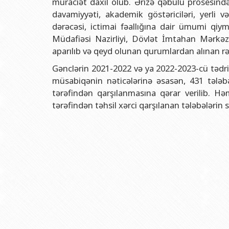
müraciət daxil olub. Ərizə qəbulu prosesində
Rektorlarımız
Humanitar məsələlər 
Coğrafi
davamiyyəti, akademik göstəriciləri, yerli v
BDU-nun məzunları
İnsan resursları və 
Geologi
dərəcəsi, ictimai fəallığına dair ümumi qiym
Fəxri doktorlarımız
Sənədlər və Müraciətl
Filolog
Müdafiəsi Nazirliyi, Dövlət İmtahan Mərkəzi 
aparılıb və qeyd olunan qurumlardan alınan rə
BDU-da təhsil
Maliyyə və təminat 
Tarix f
Gənclərin 2021-2022 və ya 2022-2023-cü tədris
BDU-da tədris olunan ixtisaslar
Keyfiyyətin təminatı
Beynəlx
müsabiqənin nəticələrinə əsasən, 431 tələb
Universitet tarixinin ən mühüm hadisələri
Psixoloji Yardım Sek
Hüquq 
tərəfindən qarşılanmasına qərar verilib. 
tərəfindən təhsil xərci qarşılanan tələbələrin s
Mədəniyyət-yaradıcıl
Jurnali
İdman-sağlamlıq Mə
İnform
BDU-nun Nəşr Evi
Şərqşün
Sosial 