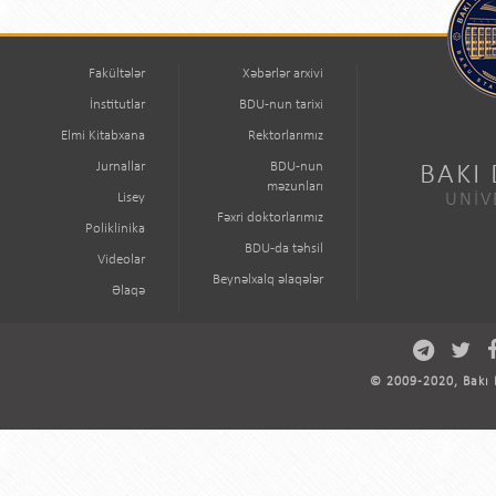
Fakültələr
Xəbərlər arxivi
İnstitutlar
BDU-nun tarixi
Elmi Kitabxana
Rektorlarımız
Jurnallar
BDU-nun
BAKI
məzunları
Lisey
UNİV
Fəxri doktorlarımız
Poliklinika
BDU-da təhsil
Videolar
Beynəlxalq əlaqələr
Əlaqə
© 2009-2020, Bakı D