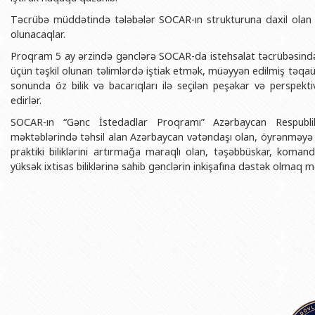
BDU-nun məzunları
İnsan resursları və hüquq şöbəsi
Geologiya fakültəsi
Azərbay
Təcrübə müddətində tələbələr SOCAR-ın strukturuna daxil olan 
Fəxri doktorlarımız
Sənədlər və Müraciətlərlə iş şöbəs
Filologiya fakültəsi
olunacaqlar.
Azərbay
Şəxsi
Proqram 5 ay ərzində gənclərə SOCAR-da istehsalat təcrübəsində, ixt
BDU-da təhsil
Maliyyə və təminat Departamenti
Tarix fakültəsi
üçün təşkil olunan təlimlərdə iştiak etmək, müəyyən edilmiş təq
Azərbay
BDU-da tədris olunan ixtisaslar
Keyfiyyətin təminatı, monitorinq 
Beynəlxalq münasibət
sonunda öz bilik və bacarıqları ilə seçilən peşəkar və perspekt
Azərbay
edirlər.
Universitet tarixinin ən mühüm hadisələri
Psixoloji Yardım Sektoru
Hüquq fakültəsi
Publik 
SOCAR-ın “Gənc İstedadlar Proqramı” Azərbaycan Respublika
Mədəniyyət-yaradıcılıq Mərkəzi
Jurnalistika fakültəsi
məktəblərində təhsil alan Azərbaycan vətəndaşı olan, öyrənməyə həv
praktiki biliklərini artırmağa maraqlı olan, təşəbbüskar, koman
İdman-sağlamlıq Mərkəzi
İnformasiya və sənə
yüksək ixtisas biliklərinə sahib gənclərin inkişafına dəstək olmaq mə
BDU-nun Nəşr Evi
Şərqşünasliq fakültə
Sosial elmlər və psix