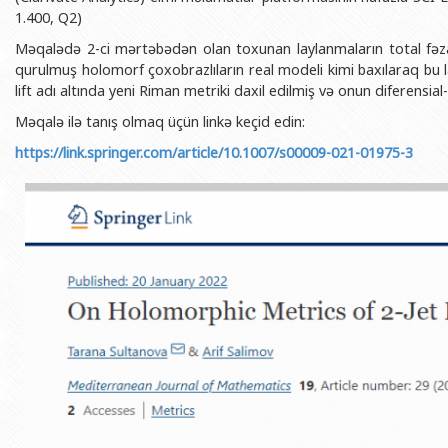
BDU-nun məzunları
İnsan resursları və hüquq şöbəsi
Geologiya fakültəsi
1.400, Q2)
Azərbay
Fəxri doktorlarımız
Sənədlər və Müraciətlərlə iş şöbəs
Filologiya fakültəsi
Məqalədə 2-ci mərtəbədən olan toxunan laylanmaların total fəz
Azərbay
qurulmuş holomorf çoxobrazlıların real modeli kimi baxılaraq bu
Şəxsi
BDU-da təhsil
Maliyyə və təminat Departamenti
Tarix fakültəsi
lift adı altında yeni Riman metriki daxil edilmiş və onun diferensial
Azərbay
BDU-da tədris olunan ixtisaslar
Keyfiyyətin təminatı, monitorinq 
Beynəlxalq münasibət
Məqalə ilə tanış olmaq üçün linkə keçid edin:
Azərbay
Universitet tarixinin ən mühüm hadisələri
Psixoloji Yardım Sektoru
Hüquq fakültəsi
https://link.springer.com/article/10.1007/s00009-021-01975-3
Publik 
Mədəniyyət-yaradıcılıq Mərkəzi
Jurnalistika fakültəsi
İdman-sağlamlıq Mərkəzi
İnformasiya və sənə
BDU-nun Nəşr Evi
Şərqşünasliq fakültə
Sosial elmlər və psix