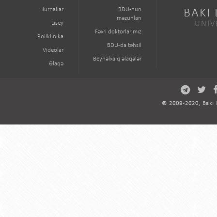
Jurnallar
BDU-nun
BAKI
məzunları
Lisey
UNİV
Fəxri doktorlarımız
Poliklinika
BDU-da təhsil
Videolar
Beynəlxalq əlaqələr
Əlaqə
© 2009-2020, Bakı D