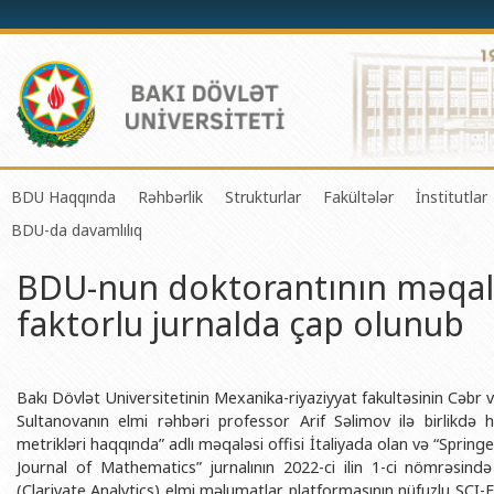
BDU Haqqında
Rəhbərlik
Strukturlar
Fakültələr
İnstitutlar
BDU-da davamlılıq
BDU-nun tarixi
Rektor
Tədrisin təşkili və idarə olunması 
Mexanika-riyaziyyat 
Fizika 
BDU-nun doktorantının məqal
BDU-nun Missiya və Strateji inkişaf planı
Prorektorlar
Elmi fəaliyyətin təşkili və innovasi
Tətbiqi riyaziyyat və
Tətbiqi
faktorlu jurnalda çap olunub
BDU-nun İnkişaf Proqramı (2014-2020)
Elmi Şura
Informasiya Texnologiyaları Mərkə
Fizika fakültəsi
Konfuts
Akkreditasiya haqqında Sertifikat
Dekanlar
Beynəlxalq əlaqələr şöbəsi
Kimya fakültəsi
Azərbay
və Qeyr
BDU-nun üzv olduğu beynəlxalq təşkilatlar
Həmkarlar İttifaqı Komitəsi
Xarici tələbələrlə iş şöbəsi
Biologiya fakültəsi
Bakı Dövlət Universitetinin Mexanika-riyaziyyat fakultəsinin Cəbr
Azərbay
Sultanovanın elmi rəhbəri professor Arif Səlimov ilə birlikdə h
BDU-nun qrant layihələri
Tədris Metodiki Şura
İctimaiyyətlə əlaqələr və informas
Ekologiya və torpaqş
metrikləri haqqında” adlı məqaləsi offisi İtaliyada olan və “Spri
Azərbay
Journal of Mathematics” jurnalının 2022-ci ilin 1-ci nömrəsin
Rektorlarımız
Humanitar məsələlər və gənclər si
Coğrafiya fakültəsi
Biotexn
(Clarivate Analytics) elmi məlumatlar platformasının nüfuzlu SCI-