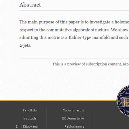
Fakültələr
Xəbərlər arxivi
İnstitutlar
BDU-nun tarixi
Elmi Kitabxana
Rektorlarımız