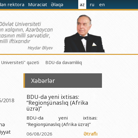
dən rektora
Müraciət
Əlaqə
az
ru
en
 Universiteti" qəzeti
BDU-da davamlılıq
Xəbərlər
BDU-da yeni ixtisas:
5/2018
“Regionşünaslıq (Afrika
 M.Nağıyev adına Kataliz və Qeyri-üzvi Kimya İnstitutu
üzrə)”
BDU-da yeni ixtisas:
t və Mexanika İnstitutu
inə
“Regionşünaslıq (Afrika üzrə)”
r Biologiya və Biotexnologiyalar İnstitutu
iyyat
06/08/2026
Ətraflı