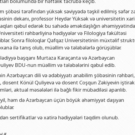
tları bölümündə bir həftəlik təcrübə keçib.
və gənclər siyasəti şöbəsi
ya fakültəsi
Azərbaycan Respublikasının Elm və Təhsil Nazirliyinin Fizika İns
m şöbəsi tərəfindən yüksək səviyyədə təşkil edilmiş səfər 
hüquq şöbəsi
ya fakültəsi
Azərbaycan Respublikasının Elm və Təhsil Nazirliyinin Riyaziyyat
inin dekanı, professor Heydər Yüksək və universitetin xaric
ərlə iş şöbəsi
iya fakültəsi
Azərbaycan Respublikasının Elm və Təhsil Nazirliyinin Kimya İns
naqları qəbul edərək bu sahədə əməkdaşlığın əhəmiyyətind
Departamenti
akültəsi
Azərbaycan Respublikasının Elm və Təhsil Nazirliyinin Molekulya
iversiteti rəhbərliyinə hədiyyələr və Filologiya fakültəsi
iblər. Sonra filoloqlar Qafqaz Universitetinin müxtəlif strukt
, monitorinq şöbəsi
alq münasibətlər və iqtisadiyyat fakültəsi
xana ilə tanış olub, müəllim və tələbələrlə görüşüblər.
toru
fakültəsi
bələdiyyə başqanı Murtaza Karaçanta və Azərbaycan
ıq Mərkəzi
stika fakültəsi
liyev BDU-nun müəllim və tələbələrini qəbul edib.
rkəzi
asiya və sənəd menecmenti fakültəsi
n Azərbaycan dili və ədəbiyyatı anabilim şöbəsinin rəhbəri,
, dosent Könül Quliyeva və dosent Coşqun Zəkiyevin iştirakı
asliq fakültəsi
ləri, aktual məsələləri ilə bağlı fikir mübadiləsi aparılıb.
elmlər və psixologiya fakültəsi
deyil, həm də Azərbaycan üçün böyük əhəmiyyət daşıyan
lublar.
dən sertifikatlar və xatirə hədiyyələri təqdim olunub.
il.