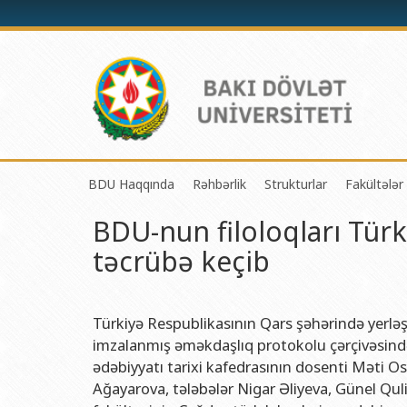
BDU Haqqında
Rəhbərlik
Strukturlar
Fakültələr
BDU-nun filoloqları Tür
BDU-nun tarixi
Rektor
Tədrisin təşkili və i
Mexanik
təcrübə keçib
BDU-nun Missiya və Strateji inkişaf planı
Prorektorlar
Elmi fəaliyyətin təşki
Tətbiqi
BDU-nun İnkişaf Proqramı (2014-2020)
Elmi Şura
Informasiya Texnolog
Fizika 
Akkreditasiya haqqında Sertifikat
Dekanlar
Beynəlxalq əlaqələr 
Kimya 
Türkiyə Respublikasının Qars şəhərində yerləş
imzalanmış əməkdaşlıq protokolu çərçivəsində
BDU-nun üzv olduğu beynəlxalq təşkilatlar
Həmkarlar İttifaqı Komitəsi
Xarici tələbələrlə iş 
Biologi
ədəbiyyatı tarixi kafedrasının dosenti Məti 
BDU-nun qrant layihələri
Tədris Metodiki Şura
İctimaiyyətlə əlaqəl
Ekologi
Ağayarova, tələbələr Nigar Əliyeva, Günel Qul