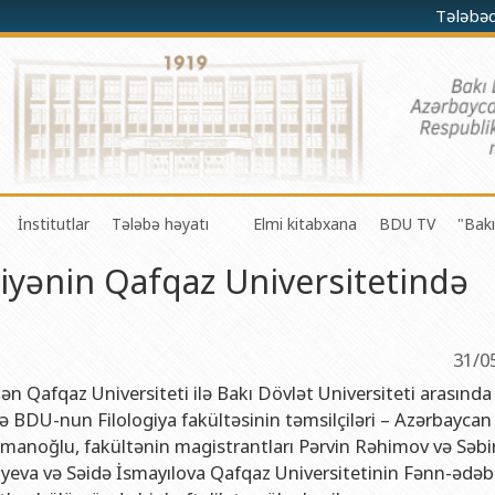
Tələbə
İnstitutlar
Tələbə həyatı
Elmi kitabxana
BDU TV
"Bakı
kiyənin Qafqaz Universitetində
darə olunması Mərkəzi
a-riyaziyyat fakültəsi
Fizika problemləri Elmi-Tədqiqat İnstitutu
Gənc Alimlər Şurası
li və innovasiyalar Mərkəzi
 riyaziyyat və kibernetika fakültəsi
Tətbiqi riyaziyyat Elmi-Tədqiqat İnstitutu
Tələbə Həmkarlar İttifaqı Komitəsi
iyaları Mərkəzi
fakültəsi
Konfutsi İnstitutu
Tələbə Gənclər Təşkilatı
31/0
şöbəsi
fakültəsi
Azərbaycan Respublikasının Elm və Təhsil Nazirliyinin akademik
SABAH qrupları haqqında
ən Qafqaz Universiteti ilə Bakı Dövlət Universiteti arasında
 BDU-nun Filologiya fakültəsinin təmsilçiləri – Azərbaycan
şöbəsi
ya fakültəsi
Azərbaycan Respublikasının Elm və Təhsil Nazirliyinin Riyaziyya
Osmanoğlu, fakültənin magistrantları Pərvin Rəhimov və Səb
ər və informasiya şöbəsi
ya və torpaqşünaslıq fakültəsi
Azərbaycan Respublikasının Elm və Təhsil Nazirliyinin Molekulya
iyeva və Səidə İsmayılova Qafqaz Universitetinin Fənn-ədəb