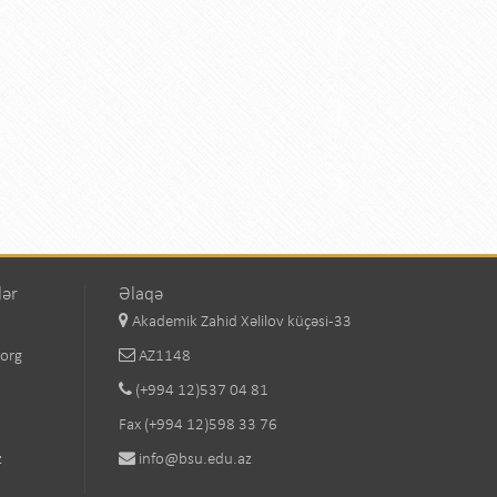
lər
Əlaqə
Akademik Zahid Xəlilov küçəsi-33
.org
AZ1148
(+994 12)537 04 81
Fax (+994 12)598 33 76
z
info@bsu.edu.az