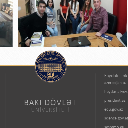
Faydalı Link
azerbaijan.az
heydar-aliyev
BAKI DÖVLƏT
president.az
UNİVERSİTETİ
edu.gov.az
science.gov.a
sesremo.eu