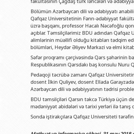
fakültəsinin Çağdaş türk ləhcələri və ədəbiyya
Rektorlarımız
Humanitar məsələlər 
Coğrafi
Bölümün Azərbaycan dili və ədəbiyyatı anabili
BDU-nun məzunları
İnsan resursları və 
Geologi
Qafqaz Universitetinin Fənn-ədəbiyyat fakültəs
Fəxri doktorlarımız
Sənədlər və Müraciətl
Filolog
üzrə başqanı, professor Hacalı Nəcəfoğlu qo
BDU-da təhsil
Maliyyə və təminat 
Tarix f
açıblar. Təmsilçilərimiz BDU adından Qafqaz Un
alimlərinin müəllifi olduğu kitabları tədqim ed
BDU-da tədris olunan ixtisaslar
Keyfiyyətin təminatı
Beynəlx
bölümləri, Heydər Əliyev Mərkəzi və elmi kitab
Universitet tarixinin ən mühüm hadisələri
Psixoloji Yardım Sek
Hüquq 
Səfər proqramı çərçivəsində Qars şəhərinin 
Mədəniyyət-yaradıcıl
Jurnali
Respublikasının Qarsdakı baş konsulu Nuru Qu
İdman-sağlamlıq Mə
İnform
Pedaqoji təcrübə zamanı Qafqaz Universitetini
dosent İlkin Quliyev, dosent Ellada Gərayzadə
BDU-nun Nəşr Evi
Şərqşün
Azərbaycan dili və ədəbiyyatının tədrisi problem
Sosial 
BDU təmsilçiləri Qarsın təkcə Türkiyə üçün 
mədəniyyət abidələri və tarixi yerləri ilə tanış o
Sonda iştirakçılara Qafqaz Universiteti tərəfin
Mətbuat və informasiya şöbəsi, 31 may 2018-ci 