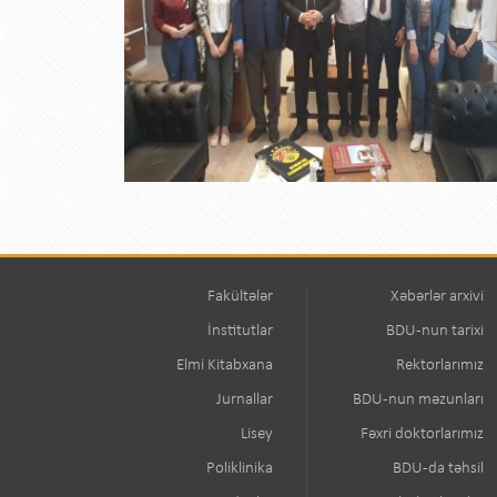
Fakültələr
Xəbərlər arxivi
İnstitutlar
BDU-nun tarixi
Elmi Kitabxana
Rektorlarımız
Jurnallar
BDU-nun məzunları
Lisey
Fəxri doktorlarımız
Poliklinika
BDU-da təhsil