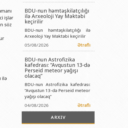
titutu Publik Hüquqi Şəxsi
BDU-nun həmtəşkilatçılığı
zamanı
 İnstitutu Publik Hüquqi Şəxsi
ilə Arxeoloji Yay Məktəbi
i işlər
titutu Publik Hüquqi Şəxsi
keçirilir
ən söz
BDU-nun həmtəşkilatçılığı ilə
r Biologiya İnstitutu Publik Hüquqi Şəxsi
Arxeoloji Yay Məktəbi keçirilir
ur
05/08/2026
Ətraflı
BDU-nun Astrofizika
kafedrası: “Avqustun 13-də
Perseid meteor yağışı
olacaq”
 ilə
BDU-nun Astrofizika kafedrası:
“Avqustun 13-də Perseid meteor
yağışı olacaq”
04/08/2026
Ətraflı
ARXIV