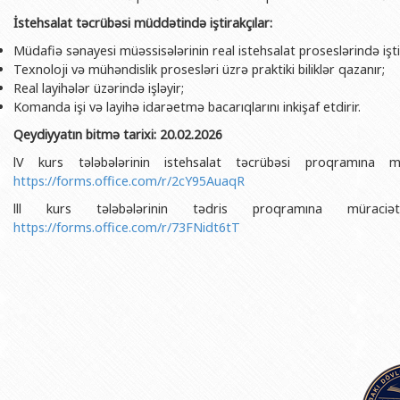
BDU-nun məzunları
İnsan resursları və hüquq şöbəsi
Geologiya fakültəsi
Azərbay
İstehsalat təcrübəsi müddətində iştirakçılar:
Fəxri doktorlarımız
Sənədlər və Müraciətlərlə iş şöbəs
Filologiya fakültəsi
Azərbay
Müdafiə sənayesi müəssisələrinin real istehsalat proseslərində işti
Şəxsi
Texnoloji və mühəndislik prosesləri üzrə praktiki biliklər qazanır;
BDU-da təhsil
Maliyyə və təminat Departamenti
Tarix fakültəsi
Real layihələr üzərində işləyir;
Azərbay
BDU-da tədris olunan ixtisaslar
Keyfiyyətin təminatı, monitorinq 
Beynəlxalq münasibət
Komanda işi və layihə idarəetmə bacarıqlarını inkişaf etdirir.
Azərbay
Universitet tarixinin ən mühüm hadisələri
Psixoloji Yardım Sektoru
Hüquq fakültəsi
Qeydiyyatın bitmə tarixi: 20.02.2026
Publik 
lV kurs tələbələrinin istehsalat təcrübəsi proqramına m
Mədəniyyət-yaradıcılıq Mərkəzi
Jurnalistika fakültəsi
https://forms.office.com/r/2cY95AuaqR
İdman-sağlamlıq Mərkəzi
İnformasiya və sənə
lll kurs tələbələrinin tədris proqramına müraci
BDU-nun Nəşr Evi
Şərqşünasliq fakültə
https://forms.office.com/r/73FNidt6tT
Sosial elmlər və psix