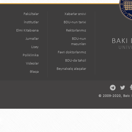
Fakültələr
Xəbərlər arxivi
İnstitutlar
BDU-nun tarixi
Elmi Kitabxana
Rektorlarımız
Jurnallar
BDU-nun
BAKI
məzunları
Lisey
UNİV
Fəxri doktorlarımız
Poliklinika
BDU-da təhsil
Videolar
Beynəlxalq əlaqələr
Əlaqə
© 2009-2020, Bakı D