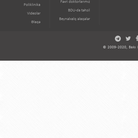
Fəxri doktorlarımız
Poliklinika
BDU-da təhsil
Videolar
Beynəlxalq əlaqələr
Əlaqə
© 2009-2020, Bakı D