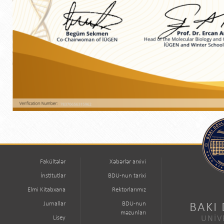
Fakültələr
Xəbərlər arxivi
İnstitutlar
BDU-nun tarixi
Elmi Kitabxana
Rektorlarımız
Jurnallar
BDU-nun
BAKI
məzunları
Lisey
UNİV