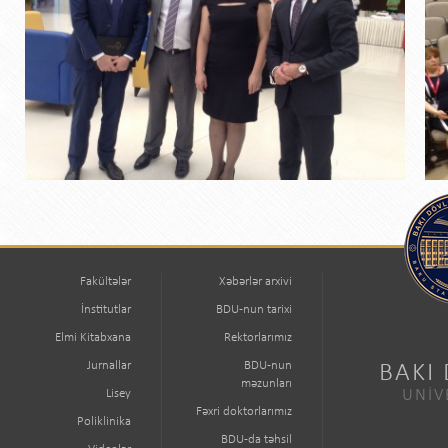
Fakültələr
Xəbərlər arxivi
İnstitutlar
BDU-nun tarixi
Elmi Kitabxana
Rektorlarımız
Jurnallar
BDU-nun
BAKI
məzunları
Lisey
UNİV
Fəxri doktorlarımız
Poliklinika
BDU-da təhsil