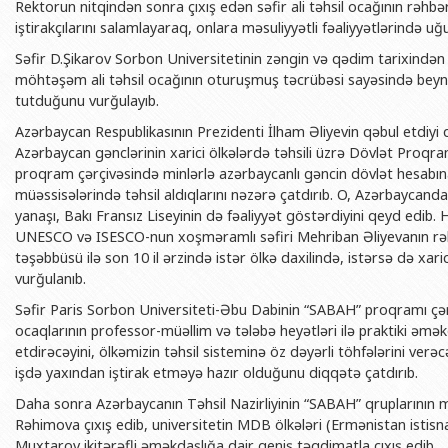
Rektorun nitqindən sonra çıxış edən səfir ali təhsil ocağının rəhb
BDU-nun məzunları
İnsan resursları və hüquq şöbəsi
Geologiya fakültəsi
Azərbay
iştirakçılarını salamlayaraq, onlara məsuliyyətli fəaliyyətlərində uğ
Fəxri doktorlarımız
Sənədlər və Müraciətlərlə iş şöbəs
Filologiya fakültəsi
Azərbay
Səfir D.Şikarov Sorbon Universitetinin zəngin və qədim tarixindən
Şəxsi
möhtəşəm ali təhsil ocağının oturuşmuş təcrübəsi sayəsində beynəl
BDU-da təhsil
Maliyyə və təminat Departamenti
Tarix fakültəsi
tutduğunu vurğulayıb.
Azərbay
BDU-da tədris olunan ixtisaslar
Keyfiyyətin təminatı, monitorinq 
Beynəlxalq münasibət
Azərbaycan Respublikasının Prezidenti İlham Əliyevin qəbul etdiyi 
Azərbay
Universitet tarixinin ən mühüm hadisələri
Psixoloji Yardım Sektoru
Hüquq fakültəsi
Azərbaycan gənclərinin xarici ölkələrdə təhsili üzrə Dövlət Proqramı
Publik 
proqram çərçivəsində minlərlə azərbaycanlı gəncin dövlət hesabına
Mədəniyyət-yaradıcılıq Mərkəzi
Jurnalistika fakültəsi
müəssisələrində təhsil aldıqlarını nəzərə çatdırıb. O, Azərbaycanda 
yanaşı, Bakı Fransız Liseyinin də fəaliyyət göstərdiyini qeyd edib.
İdman-sağlamlıq Mərkəzi
İnformasiya və sənə
UNESCO və ISESCO-nun xoşməramlı səfiri Mehriban Əliyevanın rəh
BDU-nun Nəşr Evi
Şərqşünasliq fakültə
təşəbbüsü ilə son 10 il ərzində istər ölkə daxilində, istərsə də xari
vurğulanıb.
Sosial elmlər və psix
Səfir Paris Sorbon Universiteti-Əbu Dabinin “SABAH” proqramı çərç
ocaqlarının professor-müəllim və tələbə heyətləri ilə praktiki əm
etdirəcəyini, ölkəmizin təhsil sisteminə öz dəyərli töhfələrini verəcə
işdə yaxından iştirak etməyə hazır olduğunu diqqətə çatdırıb.
Daha sonra Azərbaycanın Təhsil Nazirliyinin “SABAH” qruplarının mü
Rəhimova çıxış edib, universitetin MDB ölkələri (Ermənistan istisn
Muxtarov ikitərəfli əməkdaşlığa dair geniş təqdimatla çıxış edib.