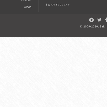
Videolar
Beynəlxalq əlaqələr
Əlaqə
© 2009-2020, Bakı D