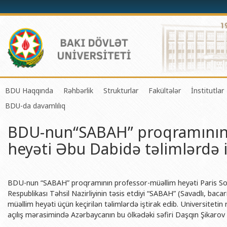
BDU Haqqında
Rəhbərlik
Strukturlar
Fakültələr
İnstitutlar
BDU-da davamlılıq
BDU-nun tarixi
Rektor
Tədrisin təşkili və idarə olunması 
Mexanika-riyaziyyat 
Fizika 
BDU-nun“SABAH” proqramının
BDU-nun Missiya və Strateji inkişaf planı
Prorektorlar
Elmi fəaliyyətin təşkili və innovasi
Tətbiqi riyaziyyat və
Tətbiqi
heyəti Əbu Dabidə təlimlərdə i
BDU-nun İnkişaf Proqramı (2014-2020)
Elmi Şura
Informasiya Texnologiyaları Mərkə
Fizika fakültəsi
Konfuts
Akkreditasiya haqqında Sertifikat
Dekanlar
Beynəlxalq əlaqələr şöbəsi
Kimya fakültəsi
Azərbay
və Qeyr
BDU-nun üzv olduğu beynəlxalq təşkilatlar
Həmkarlar İttifaqı Komitəsi
Xarici tələbələrlə iş şöbəsi
Biologiya fakültəsi
BDU-nun “SABAH” proqramının professor-müəllim heyəti Paris So
Azərbay
Respublikası Təhsil Nazirliyinin təsis etdiyi “SABAH” (Savadlı, bacar
BDU-nun qrant layihələri
Tədris Metodiki Şura
İctimaiyyətlə əlaqələr və informas
Ekologiya və torpaqş
müəllim heyəti üçün keçirilən təlimlərdə iştirak edib. Universitetin
Azərbay
açılış mərasimində Azərbaycanın bu ölkədəki səfiri Daşqın Şikarov d
Rektorlarımız
Humanitar məsələlər və gənclər si
Coğrafiya fakültəsi
Biotexn