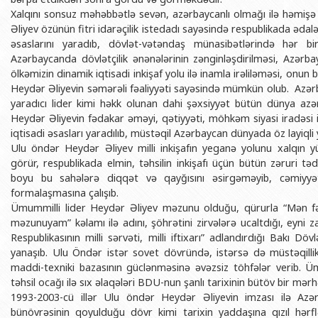
Xalqını sonsuz məhəbbətlə sevən, azərbaycanlı olmağı ilə həmi
Əliyev özünün fitri idarəçilik istedadı sayəsində respublikada əda
əsaslarını yaradıb, dövlət-vətəndaş münasibətlərində hər bir
Azərbaycanda dövlətçilik ənənələrinin zənginləşdirilməsi, Azərba
ölkəmizin dinamik iqtisadi inkişaf yolu ilə inamla irəliləməsi, on
Heydər Əliyevin səmərəli fəaliyyəti sayəsində mümkün olub. Azərb
yaradıcı lider kimi həkk olunan dahi şəxsiyyət bütün dünya azərb
Heydər Əliyevin fədakar əməyi, qətiyyəti, möhkəm siyasi iradəsi il
iqtisadi əsasları yaradılıb, müstəqil Azərbaycan dünyada öz layiqli 
Ulu öndər Heydər Əliyev milli inkişafın yeganə yolunu xalqın 
görür, respublikada elmin, təhsilin inkişafı üçün bütün zəruri tədb
boyu bu sahələrə diqqət və qayğısını əsirgəməyib, cəmiyyətdə
formalaşmasına çalışıb.
Ümummilli lider Heydər Əliyev məzunu olduğu, qürurla “Mən fəx
məzunuyam” kəlamı ilə adını, şöhrətini zirvələrə ucaltdığı, eyni
Respublikasının milli sərvəti, milli iftixarı” adlandırdığı Bakı D
yanaşıb. Ulu Öndər istər sovet dövründə, istərsə də müstəqillik i
maddi-texniki bazasının güclənməsinə əvəzsiz töhfələr verib. Ümum
təhsil ocağı ilə sıx əlaqələri BDU-nun şanlı tarixinin bütöv bir mərhəl
1993-2003-cü illər Ulu öndər Heydər Əliyevin imzası ilə Azər
bünövrəsinin qoyulduğu dövr kimi tarixin yaddaşına qızıl hərflə