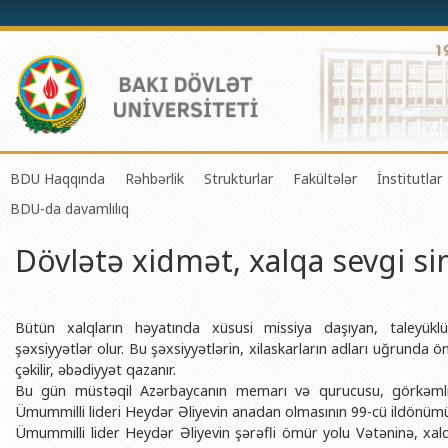
BDU Haqqında
Rəhbərlik
Strukturlar
Fakültələr
İnstitutlar
BDU-da davamlılıq
BDU-nun tarixi
Rektor
Tədrisin təşkili və idarə olunması 
Mexanika-riyaziyyat 
Fizika 
Dövlətə xidmət, xalqa sevgi s
BDU-nun Missiya və Strateji inkişaf planı
Prorektorlar
Elmi fəaliyyətin təşkili və innovasi
Tətbiqi riyaziyyat və
Tətbiqi
BDU-nun İnkişaf Proqramı (2014-2020)
Elmi Şura
Informasiya Texnologiyaları Mərkə
Fizika fakültəsi
Konfuts
Akkreditasiya haqqında Sertifikat
Dekanlar
Beynəlxalq əlaqələr şöbəsi
Kimya fakültəsi
Azərbay
Bütün xalqların həyatında xüsusi missiya daşıyan, taleyük
və Qeyr
şəxsiyyətlər olur. Bu şəxsiyyətlərin, xilaskarların adları uğrunda öm
BDU-nun üzv olduğu beynəlxalq təşkilatlar
Həmkarlar İttifaqı Komitəsi
Xarici tələbələrlə iş şöbəsi
Biologiya fakültəsi
çəkilir, əbədiyyət qazanır.
Azərbay
Bu gün müstəqil Azərbaycanın memarı və qurucusu, görkəmli 
BDU-nun qrant layihələri
Tədris Metodiki Şura
İctimaiyyətlə əlaqələr və informas
Ekologiya və torpaqş
Ümummilli lideri Heydər Əliyevin anadan olmasının 99-cü ildönüm
Azərbay
Rektorlarımız
Humanitar məsələlər və gənclər si
Coğrafiya fakültəsi
Ümummilli lider Heydər Əliyevin şərəfli ömür yolu Vətəninə, xalq
Biotexn