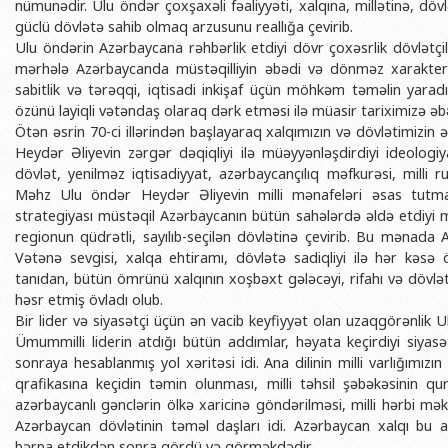
nümunədir. Ulu öndər çoxşaxəli fəaliyyəti, xalqına, millətinə, döv
BDU-nun məzunları
İnsan resursları və hüquq şöbəsi
Geologiya fakültəsi
Azərbay
güclü dövlətə sahib olmaq arzusunu reallığa çevirib.
Ulu öndərin Azərbaycana rəhbərlik etdiyi dövr çoxəsrlik dövlətçili
Fəxri doktorlarımız
Sənədlər və Müraciətlərlə iş şöbəs
Filologiya fakültəsi
Azərbay
mərhələ Azərbaycanda müstəqilliyin əbədi və dönməz xarakter a
Şəxsi
BDU-da təhsil
Maliyyə və təminat Departamenti
Tarix fakültəsi
sabitlik və tərəqqi, iqtisadi inkişaf üçün möhkəm təməlin yaradıl
Azərbay
özünü layiqli vətəndaş olaraq dərk etməsi ilə müasir tariximizə əb
BDU-da tədris olunan ixtisaslar
Keyfiyyətin təminatı, monitorinq 
Beynəlxalq münasibət
Ötən əsrin 70-ci illərindən başlayaraq xalqımızın və dövlətimizin
Azərbay
Universitet tarixinin ən mühüm hadisələri
Psixoloji Yardım Sektoru
Hüquq fakültəsi
Heydər Əliyevin zərgər dəqiqliyi ilə müəyyənləşdirdiyi ideologi
Publik 
dövlət, yenilməz iqtisadiyyat, azərbaycançılıq məfkurəsi, milli 
Mədəniyyət-yaradıcılıq Mərkəzi
Jurnalistika fakültəsi
Məhz Ulu öndər Heydər Əliyevin milli mənafeləri əsas tutma
strategiyası müstəqil Azərbaycanın bütün sahələrdə əldə etdiyi 
İdman-sağlamlıq Mərkəzi
İnformasiya və sənə
regionun qüdrətli, sayılıb-seçilən dövlətinə çevirib. Bu mənada
BDU-nun Nəşr Evi
Şərqşünasliq fakültə
Vətənə sevgisi, xalqa ehtiramı, dövlətə sadiqliyi ilə hər kəsə 
tanıdan, bütün ömrünü xalqının xoşbəxt gələcəyi, rifahı və dö
Sosial elmlər və psix
həsr etmiş övladı olub.
Bir lider və siyasətçi üçün ən vacib keyfiyyət olan uzaqgörənlik 
Ümummilli liderin atdığı bütün addımlar, həyata keçirdiyi siyasət 
sonraya hesablanmış yol xəritəsi idi. Ana dilinin milli varlığımızı
qrafikasına keçidin təmin olunması, milli təhsil şəbəkəsinin quru
azərbaycanlı gənclərin ölkə xaricinə göndərilməsi, milli hərbi mə
Azərbaycan dövlətinin təməl daşları idi. Azərbaycan xalqı bu ad
bərpa etdikdən sonra gördü və görməkdədir.