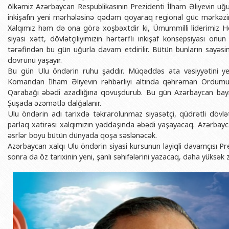
ölkəmiz Azərbaycan Respublikasının Prezidenti İlham Əliyevin uğur
inkişafın yeni mərhələsinə qədəm qoyaraq regional güc mərkəzinə 
Xalqımız həm də ona görə xoşbəxtdir ki, Ümummilli liderimiz Hey
siyasi xətt, dövlətçiliyimizin hərtərfli inkişaf konsepsiyası onu
tərəfindən bu gün uğurla davam etdirilir. Bütün bunların sayəsi
dövrünü yaşayır.
Bu gün Ulu öndərin ruhu şaddır. Müqəddəs ata vəsiyyətini yer
Komandan İlham Əliyevin rəhbərliyi altında qəhrəman Ordumu
Qarabağı əbədi azadlığına qovuşdurub. Bu gün Azərbaycan bayr
Şuşada əzəmətlə dalğalanır.
Ulu öndərin adı tarixdə təkrarolunmaz siyasətçi, qüdrətli dövlət
parlaq xatirəsi xalqımızın yaddaşında əbədi yaşayacaq. Azərbayc
əsrlər boyu bütün dünyada qoşa səslənəcək.
Azərbaycan xalqı Ulu öndərin siyasi kursunun layiqli davamçısı Pre
sonra da öz tarixinin yeni, şanlı səhifələrini yazacaq, daha yüksək 