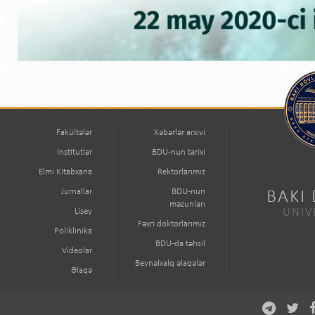
Fakültələr
Xəbərlər arxivi
İnstitutlar
BDU-nun tarixi
Elmi Kitabxana
Rektorlarımız
Jurnallar
BDU-nun
BAKI
məzunları
Lisey
UNİV
Fəxri doktorlarımız
Poliklinika
BDU-da təhsil
Videolar
Beynəlxalq əlaqələr
Əlaqə