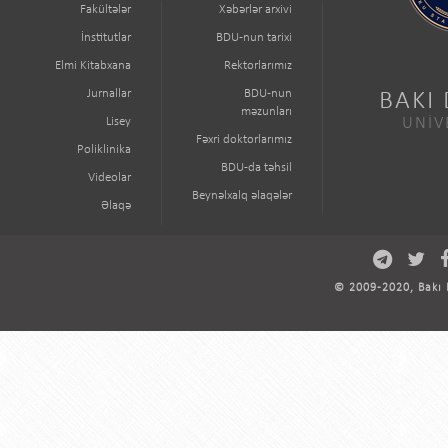
Fakültələr
Xəbərlər arxivi
İnstitutlar
BDU-nun tarixi
Elmi Kitabxana
Rektorlarımız
Jurnallar
BDU-nun
BAKI
məzunları
Lisey
UNİV
Fəxri doktorlarımız
Poliklinika
BDU-da təhsil
Videolar
Beynəlxalq əlaqələr
Əlaqə
© 2009-2020, Bakı D