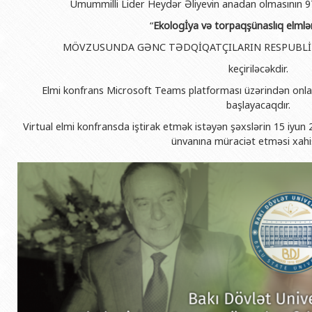
Ümummilli Lider Heydər Əliyevin anadan olmasının 9
BDU-nun məzunları
İnsan resursları və hüquq şöbəsi
Geologiya fakültəsi
Azərbay
“
Ekologİya və torpaqşünaslıq elmlə
Fəxri doktorlarımız
Sənədlər və Müraciətlərlə iş şöbəs
Filologiya fakültəsi
Azərbay
MÖVZUSUNDA GƏNC TƏDQİQATÇILARIN RESPUBLİK
Şəxsi
BDU-da təhsil
Maliyyə və təminat Departamenti
Tarix fakültəsi
keçiriləcəkdir.
Azərbay
BDU-da tədris olunan ixtisaslar
Keyfiyyətin təminatı, monitorinq 
Beynəlxalq münasibət
Elmi konfrans Microsoft Teams platforması üzərindən onl
Azərbay
Universitet tarixinin ən mühüm hadisələri
Psixoloji Yardım Sektoru
Hüquq fakültəsi
başlayacaqdır.
Publik 
Virtual elmi konfransda iştirak etmək istəyən şəxslərin 15 iyun 2
Mədəniyyət-yaradıcılıq Mərkəzi
Jurnalistika fakültəsi
ünvanına müraciət etməsi xahiş
İdman-sağlamlıq Mərkəzi
İnformasiya və sənə
BDU-nun Nəşr Evi
Şərqşünasliq fakültə
Sosial elmlər və psix