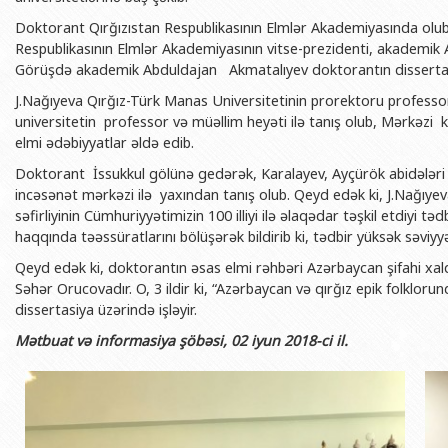
BDU-nun məzunları
İnsan resursları və hüquq şöbəsi
Geologiya fakültəsi
Azərbay
Doktorant Qırğızıstan Respublikasının Elmlər Akademiyasında olub, 
Fəxri doktorlarımız
Sənədlər və Müraciətlərlə iş şöbəs
Filologiya fakültəsi
Respublikasının Elmlər Akademiyasının vitse-prezidenti, akademik
Azərbay
Görüşdə akademik Abduldajan Akmatalıyev doktorantın dissertasiya 
Şəxsi
BDU-da təhsil
Maliyyə və təminat Departamenti
Tarix fakültəsi
J.Nağıyeva Qırğız-Türk Manas Universitetinin prorektoru profess
Azərbay
BDU-da tədris olunan ixtisaslar
Keyfiyyətin təminatı, monitorinq 
Beynəlxalq münasibət
universitetin professor və müəllim heyəti ilə tanış olub, Mərkəzi
Azərbay
elmi ədəbiyyatlar əldə edib.
Universitet tarixinin ən mühüm hadisələri
Psixoloji Yardım Sektoru
Hüquq fakültəsi
Publik 
Doktorant İssukkul gölünə gedərək, Karalayev, Ayçürök abidələri
Mədəniyyət-yaradıcılıq Mərkəzi
Jurnalistika fakültəsi
incəsənət mərkəzi ilə yaxından tanış olub. Qeyd edək ki, J.Nağıyev
səfirliyinin Cümhuriyyətimizin 100 illiyi ilə əlaqədar təşkil etdiyi tə
İdman-sağlamlıq Mərkəzi
İnformasiya və sənə
haqqında təəssüratlarını bölüşərək bildirib ki, tədbir yüksək səviyy
BDU-nun Nəşr Evi
Şərqşünasliq fakültə
Qeyd edək ki, doktorantın əsas elmi rəhbəri Azərbaycan şifahi xal
Sosial elmlər və psix
Səhər Orucovadır. O, 3 ildir ki, “Azərbaycan və qırğız epik folklor
dissertasiya üzərində işləyir.
Mətbuat və informasiya şöbəsi, 02 iyun 2018-ci il.