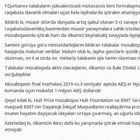
BDU-nun məzunları
İnsan resursları və hüquq şöbəsi
Geologiya fakültəsi
F.Qurbanov tələbələrin yüksəkixtisaslı mütəxəssis kimi formalaşma
Azərbay
rəqabətə davamlı olmaları üçün belə layihələrdə iştirakın əhəmiyyə
Fəxri doktorlarımız
Sənədlər və Müraciətlərlə iş şöbəs
Filologiya fakültəsi
Azərbay
Bildirib ki, müasir dövrdə dünyada artıq qəbul olunan 5-ci sənaye 
Şəxsi
BDU-da təhsil
Maliyyə və təminat Departamenti
Tarix fakültəsi
rəqabətədavamlılıq baxımından müasir yanaşmalara sahib istedadlı 
Azərbay
müsabiqəsində iştirak həm də ölkəmizi beynəlxalq səviyyədə layi
BDU-da tədris olunan ixtisaslar
Keyfiyyətin təminatı, monitorinq 
Beynəlxalq münasibət
Azərbay
Səmimi görüşə görə minnətdarlıqlarını bildirən tələbələr müsabiqə
Universitet tarixinin ən mühüm hadisələri
Psixoloji Yardım Sektoru
Hüquq fakültəsi
Publik 
haqqında məlumat veriblər. Məlum olub ki, layihə gənclərin işsizlik 
Mədəniyyət-yaradıcılıq Mərkəzi
Jurnalistika fakültəsi
olunması, on il ərzində on minlərlə tələbənin işlə təmin olunması 
Tələbələr müsabiqədə aktiv olacaqlarını, ölkəmizi və Bakı Dövlət Un
İdman-sağlamlıq Mərkəzi
İnformasiya və sənə
vurğulayıblar.
BDU-nun Nəşr Evi
Şərqşünasliq fakültə
Müsabiqənin final mərhələsi 2019-cu il sentyabr ayında ABŞ-ın Nyu-
Sosial elmlər və psix
komanda üçün mükafat 1 milyon ABŞ dollarıdır.
Qeyd edək ki, Hult Prize müsabiqəsi Hult Foundation və BMT tərə
məqsədi BMT-nin Dayanıqlı İnkişaf Məqsədlərini reallaşdırma pros
insanın həyatını dəyişəcək ideyaları ortaya çıxarmaq, ən uğurlu ide
Xatırladaq ki, ölkəmizin ikinci dəfə bu yarışmada iştirak etmək hü
etmişdir.