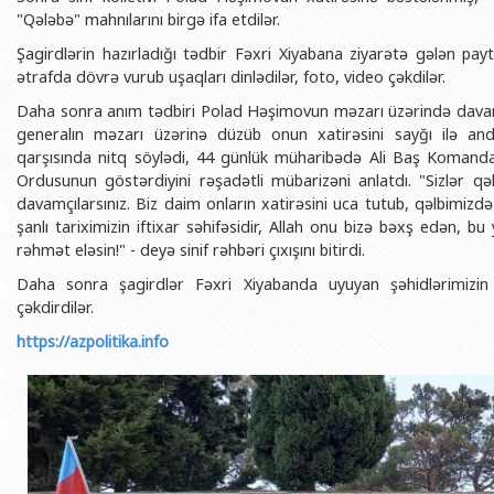
BDU-nun məzunları
İnsan resursları və hüquq şöbəsi
Geologiya fakültəsi
"Qələbə" mahnılarını birgə ifa etdilər.
Azərbay
Fəxri doktorlarımız
Sənədlər və Müraciətlərlə iş şöbəs
Filologiya fakültəsi
Şagirdlərin hazırladığı tədbir Fəxri Xiyabana ziyarətə gələn pa
Azərbay
ətrafda dövrə vurub uşaqları dinlədilər, foto, video çəkdilər.
Şəxsi
BDU-da təhsil
Maliyyə və təminat Departamenti
Tarix fakültəsi
Daha sonra anım tədbiri Polad Həşimovun məzarı üzərində davam etd
Azərbay
BDU-da tədris olunan ixtisaslar
Keyfiyyətin təminatı, monitorinq 
Beynəlxalq münasibət
generalın məzarı üzərinə düzüb onun xatirəsini sayğı ilə andı
Azərbay
qarşısında nitq söylədi, 44 günlük müharibədə Ali Baş Komandan
Universitet tarixinin ən mühüm hadisələri
Psixoloji Yardım Sektoru
Hüquq fakültəsi
Publik 
Ordusunun göstərdiyini rəşadətli mübarizəni anlatdı. "Sizlər qə
Mədəniyyət-yaradıcılıq Mərkəzi
Jurnalistika fakültəsi
davamçılarsınız. Biz daim onların xatirəsini uca tutub, qəlbimi
şanlı tariximizin iftixar səhifəsidir, Allah onu bizə bəxş edən, 
İdman-sağlamlıq Mərkəzi
İnformasiya və sənə
rəhmət eləsin!" - deyə sinif rəhbəri çıxışını bitirdi.
BDU-nun Nəşr Evi
Şərqşünasliq fakültə
Daha sonra şagirdlər Fəxri Xiyabanda uyuyan şəhidlərimizin m
çəkdirdilər.
Sosial elmlər və psix
https://azpolitika.info