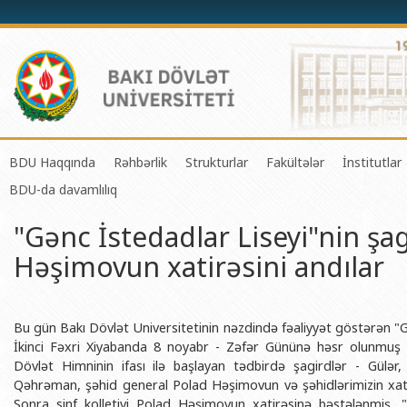
BDU Haqqında
Rəhbərlik
Strukturlar
Fakültələr
İnstitutlar
BDU-da davamlılıq
BDU-nun tarixi
Rektor
Tədrisin təşkili və idarə olunması 
Mexanika-riyaziyyat 
Fizika 
"Gənc İstedadlar Liseyi"nin şag
BDU-nun Missiya və Strateji inkişaf planı
Prorektorlar
Elmi fəaliyyətin təşkili və innovasi
Tətbiqi riyaziyyat və
Tətbiqi
Həşimovun xatirəsini andılar
BDU-nun İnkişaf Proqramı (2014-2020)
Elmi Şura
Informasiya Texnologiyaları Mərkə
Fizika fakültəsi
Konfuts
Akkreditasiya haqqında Sertifikat
Dekanlar
Beynəlxalq əlaqələr şöbəsi
Kimya fakültəsi
Azərbay
və Qeyr
BDU-nun üzv olduğu beynəlxalq təşkilatlar
Həmkarlar İttifaqı Komitəsi
Xarici tələbələrlə iş şöbəsi
Biologiya fakültəsi
Bu gün Bakı Dövlət Universitetinin nəzdində fəaliyyət göstərən "Gə
Azərbay
İkinci Fəxri Xiyabanda 8 noyabr - Zəfər Gününə həsr olunmuş anı
BDU-nun qrant layihələri
Tədris Metodiki Şura
İctimaiyyətlə əlaqələr və informas
Ekologiya və torpaqş
Dövlət Himninin ifası ilə başlayan tədbirdə şagirdlər - Gülər,
Azərbay
Qəhrəman, şəhid general Polad Həşimovun və şəhidlərimizin xatir
Rektorlarımız
Humanitar məsələlər və gənclər si
Coğrafiya fakültəsi
Biotexn
Sonra sinf kolletivi Polad Həşimovun xatirəsinə bəstələnmiş,