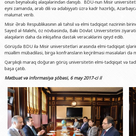
onun beynəlxalq əlaqələrindən danışıb. BDU-nun Misir universitetl
BDU-nun məzunları
İnsan resursları və hüquq şöbəsi
Geologiya fakültəsi
Azərbay
eyni zamanda, ərəb dili və ədəbiyyatı üzrə kadr hazırlığı, Azərba
Fəxri doktorlarımız
Sənədlər və Müraciətlərlə iş şöbəs
Filologiya fakültəsi
məlumat verib.
Azərbay
Şəxsi
Misir Ərəb Respublikasının ali təhsil və elmi tədqiqat nazirinin b
BDU-da təhsil
Maliyyə və təminat Departamenti
Tarix fakültəsi
Sayed əl-Malehi, öz növbəsində, Bakı Dövlət Universitetini ziyar
Azərbay
BDU-da tədris olunan ixtisaslar
Keyfiyyətin təminatı, monitorinq 
Beynəlxalq münasibət
əlaqələrin daha da inkişafına dəstək verəcəklərini qeyd edib.
Azərbay
Universitet tarixinin ən mühüm hadisələri
Psixoloji Yardım Sektoru
Hüquq fakültəsi
Görüşdə BDU ilə Misir universitetləri arasında elmi-tədqiqat işləri
Publik 
müəllim mübadiləsi, birgə konfransların keçirilməsi məsələləri də m
Mədəniyyət-yaradıcılıq Mərkəzi
Jurnalistika fakültəsi
Qarşılıqlı maraq doğuran görüş universitetin elmi-tədqiqat və tədri
İdman-sağlamlıq Mərkəzi
İnformasiya və sənə
başa çatıb.
BDU-nun Nəşr Evi
Şərqşünasliq fakültə
Mətbuat və informasiya şöbəsi, 6 may 2017-ci il
Sosial elmlər və psix