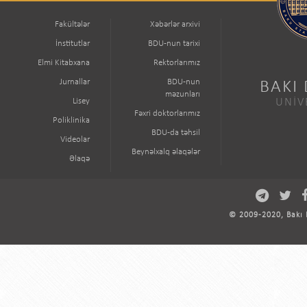
Fakültələr
Xəbərlər arxivi
İnstitutlar
BDU-nun tarixi
Elmi Kitabxana
Rektorlarımız
Jurnallar
BDU-nun
BAKI
məzunları
Lisey
UNİV
Fəxri doktorlarımız
Poliklinika
BDU-da təhsil
Videolar
Beynəlxalq əlaqələr
Əlaqə
© 2009-2020, Bakı D