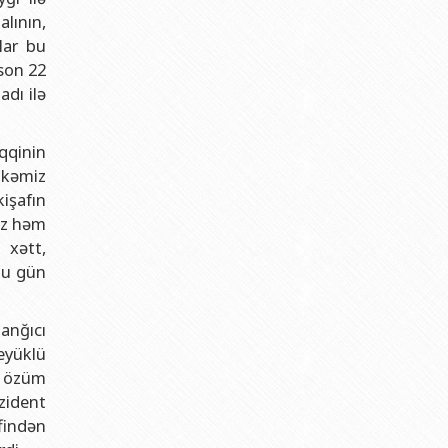
lının,
lar bu
 son 22
adı ilə
qqinin
ölkəmiz
işafın
ız həm
 xətt,
 bu gün
lanğıcı
eyüklü
a özüm
ezident
findən