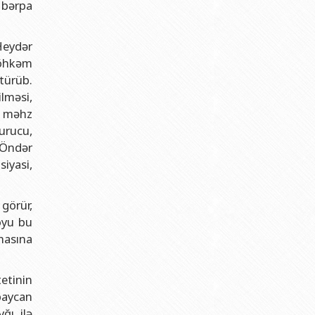
n bərpa
Heydər
 möhkəm
türüb.
lməsi,
sı məhz
urucu,
 Öndər
iyasi,
görür,
boyu bu
masına
etinin
baycan
ğı ilə