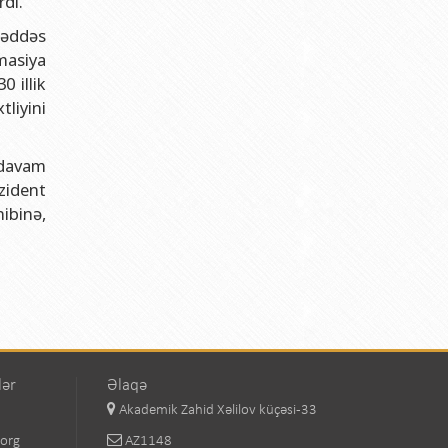
rdi.
üqəddəs
masiya
0 illik
liyini
 davam
ezident
ibinə,
lər
Əlaqə
Akademik Zahid Xəlilov küçəsi-33
.org
AZ1148