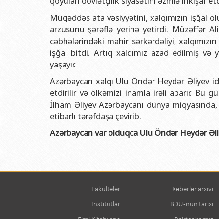
qoyulan dövlətçilik siyasətini əzmlə inkişaf et
Müqəddəs ata vəsiyyətini, xalqımızın işğal ol
arzusunu şərəflə yerinə yetirdi. Müzəffər A
cəbhələrindəki mahir sərkərdəliyi, xalqımızın sa
işğal bitdi. Artıq xalqımız azad edilmiş və 
yaşayır.
Azərbaycan xalqı Ulu Öndər Heydər Əliyev ide
etdirilir və ölkəmizi inamla irəli aparır. Bu
İlham Əliyev Azərbaycanı dünya miqyasında,
etibarlı tərəfdaşa çevirib.
Azərbaycan var olduqca Ulu Öndər Heydər Əliye
Fakültələr
Xəbərlər arxivi
İnstitutlar
BDU-nun tarixi