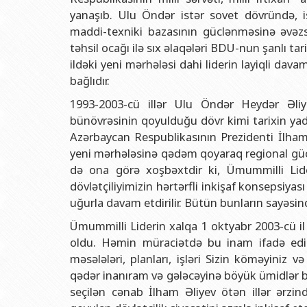
yanaşıb. Ulu Öndər istər sovet dövründə, ist
maddi-texniki bazasının güclənməsinə əvəzsiz
təhsil ocağı ilə sıx əlaqələri BDU-nun şanlı ta
ildəki yeni mərhələsi dahi liderin layiqli dav
bağlıdır.
1993-2003-cü illər Ulu Öndər Heydər Əliye
bünövrəsinin qoyulduğu dövr kimi tarixin yadda
Azərbaycan Respublikasının Prezidenti İlham 
yeni mərhələsinə qədəm qoyaraq regional güc 
də ona görə xoşbəxtdir ki, Ümummilli Lider
dövlətçiliyimizin hərtərfli inkişaf konsepsiya
uğurla davam etdirilir. Bütün bunların sayəsi
Ümummilli Liderin xalqa 1 oktyabr 2003-cü il 
oldu. Həmin müraciətdə bu inam ifadə edilm
məsələləri, planları, işləri Sizin köməyiniz
qədər inanıram və gələcəyinə böyük ümidlər bə
seçilən cənab İlham Əliyev ötən illər ərzi