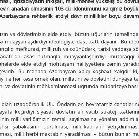
məsi, iqtisadiyyatın inkişafı, milli-mənəvi yüksəliş bu dövr
və gənclər siyasəti şöbəsi
ya fakültəsi
Azərbaycan Respublikasının Elm və Təhsil Nazirliyinin Fizika İns
iyevin anadan olmasının 103-cü ildönümünü xalqımız böyük 
hüquq şöbəsi
ya fakültəsi
Azərbaycan Respublikasının Elm və Təhsil Nazirliyinin Riyaziyyat
Azərbaycana rəhbərlik etdiyi dövr minilliklər boyu dava
ərlə iş şöbəsi
iya fakültəsi
Azərbaycan Respublikasının Elm və Təhsil Nazirliyinin Kimya İns
Departamenti
akültəsi
Azərbaycan Respublikasının Elm və Təhsil Nazirliyinin Molekulya
mızın və dövlətimizin əldə etdiyi bütün uğurların təməlind
lə müəyyənləşdirdiyi ideologiya, dəst-xətt dayanır. Bu ideo
, monitorinq şöbəsi
alq münasibətlər və iqtisadiyyat fakültəsi
nçılıq məfkurəsi, milli ruh və özünüdərk, tarixi yaddaşa sö
toru
fakültəsi
nafeləri əsas tutmaqla müəyyənləşdirdiyi mütərəqqi i
ahələrdə əldə etdiyi möhtəşəm nailiyyətlərə zəmin yaradı
ıq Mərkəzi
stika fakültəsi
ə çevirib. Bu mənada Azərbaycan xalqı xoşbəxt xalqdır ki
rkəzi
asiya və sənəd menecmenti fakültəsi
iyi ilə hər kəsə örnək olan, millətini və dövlətini dünyaya t
fahı və dövlətinin möhkəmlənməsi uğrunda mübarizəyə həsr
asliq fakültəsi
elmlər və psixologiya fakültəsi
ət olan uzaqgörənlik Ulu Öndərin ən heyrətamiz cəhətlərind
ata keçirdiyi siyasət dövlətin ən vacib strateji xətlərinin
inin milli varlığımızın təməli sayılmasına yönələn addımlar
hsil şəbəkəsinin qurulması, milli kadrların yetişdirilməs
lməsi, milli hərbi məktəbin yaradılması – bütün bunlar mü