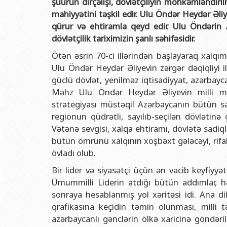
şüurun dirçəlişi, dövlətçiliyin möhkəmləndiril
Rektorlarımız
Humanitar məsələlər 
Coğrafi
mahiyyətini təşkil edir. Ulu Öndər Heydər Əl
BDU-nun məzunları
İnsan resursları və 
Geologi
qürur və ehtiramla qeyd edir. Ulu Öndərin 
Fəxri doktorlarımız
Sənədlər və Müraciətl
Filolog
dövlətçilik tariximizin şanlı səhifəsidir.
BDU-da təhsil
Maliyyə və təminat 
Tarix f
Ötən əsrin 70-ci illərindən başlayaraq xalqı
Ulu Öndər Heydər Əliyevin zərgər dəqiqliyi i
BDU-da tədris olunan ixtisaslar
Keyfiyyətin təminatı
Beynəlx
güclü dövlət, yenilməz iqtisadiyyat, azərbayca
Universitet tarixinin ən mühüm hadisələri
Psixoloji Yardım Sek
Hüquq 
Məhz Ulu Öndər Heydər Əliyevin milli mə
strategiyası müstəqil Azərbaycanın bütün s
Mədəniyyət-yaradıcıl
Jurnali
regionun qüdrətli, sayılıb-seçilən dövlətin
İdman-sağlamlıq Mə
İnform
Vətənə sevgisi, xalqa ehtiramı, dövlətə sadiql
bütün ömrünü xalqının xoşbəxt gələcəyi, ri
BDU-nun Nəşr Evi
Şərqşün
övladı olub.
Sosial 
Bir lider və siyasətçi üçün ən vacib keyfiyy
Ümummilli Liderin atdığı bütün addımlar, həy
sonraya hesablanmış yol xəritəsi idi. Ana dil
qrafikasına keçidin təmin olunması, milli tə
azərbaycanlı gənclərin ölkə xaricinə göndəri