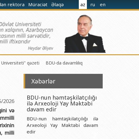
dən rektora
Müraciət
Əlaqə
az
ru
en
 Universiteti" qəzeti
BDU-da davamlılıq
Xəbərlər
BDU-nun həmtəşkilatçılığı
5/2026
ilə Arxeoloji Yay Məktəbi
 M.Nağıyev adına Kataliz və Qeyri-üzvi Kimya İnstitutu
davam edir
gini və
mmilli
BDU-nun həmtəşkilatçılığı ilə
t və Mexanika İnstitutu
ixinin
Arxeoloji Yay Məktəbi davam
r Biologiya və Biotexnologiyalar İnstitutu
edir
 milli