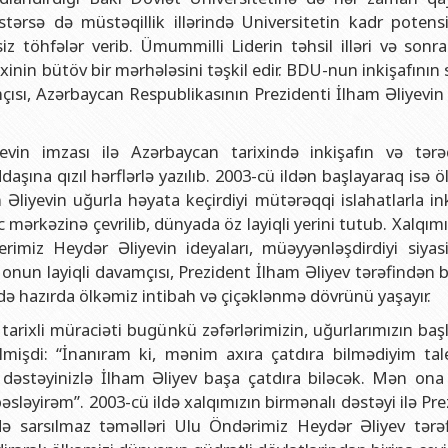
ərsə də müstəqillik illərində Universitetin kadr potensia
 töhfələr verib. Ümummilli Liderin təhsil illəri və sonra
rixinin bütöv bir mərhələsini təşkil edir. BDU-nun inkişafının
amçısı, Azərbaycan Respublikasının Prezidenti İlham Əliyevin 
vin imzası ilə Azərbaycan tarixində inkişafın və tərə
şına qızıl hərflərlə yazılıb. 2003-cü ildən başlayaraq isə 
Əliyevin uğurla həyata keçirdiyi mütərəqqi islahatlarla ink
mərkəzinə çevrilib, dünyada öz layiqli yerini tutub. Xalqım
imiz Heydər Əliyevin ideyaları, müəyyənləşdirdiyi siyasi
sı onun layiqli davamçısı, Prezident İlham Əliyev tərəfindən
ndə hazırda ölkəmiz intibah və çiçəklənmə dövrünü yaşayır.
tarixli müraciəti bugünkü zəfərlərimizin, uğurlarımızın baş
işdi: “İnanıram ki, mənim axıra çatdıra bilmədiyim tal
 və dəstəyinizlə İlham Əliyev başa çatdıra biləcək. Mən on
sləyirəm”. 2003-cü ildə xalqımızın birmənalı dəstəyi ilə Pr
ndə sarsılmaz təməlləri Ulu Öndərimiz Heydər Əliyev tərə