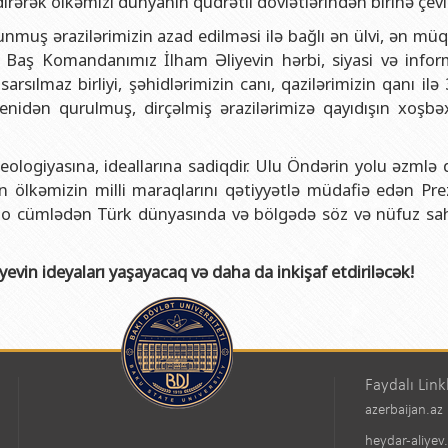
dirərək ölkəmizi dünyanın qüdrətli dövlətlərindən birinə çevi
unmuş ərazilərimizin azad edilməsi ilə bağlı ən ülvi, ən m
li Baş Komandanımız İlham Əliyevin hərbi, siyasi və infor
rsılmaz birliyi, şəhidlərimizin canı, qazilərimizin qanı ilə 3
yenidən qurulmuş, dirçəlmiş ərazilərimizə qayıdışın xoşbəxt
ologiyasına, ideallarına sadiqdir. Ulu Öndərin yolu əzmlə
 gün ölkəmizin milli maraqlarını qətiyyətlə müdafiə edən Pr
 o cümlədən Türk dünyasında və bölgədə söz və nüfuz sah
vin ideyaları yaşayacaq və daha da inkişaf etdiriləcək!
Faydalı Link
azerbaijan.az
heydar-aliyev