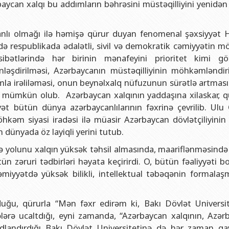
baycan xalqı bu addımların bəhrəsini müstəqilliyini yenidə
nlı olmağı ilə həmişə qürur duyan fenomenal şəxsiyyət 
ində respublikada ədalətli, sivil və demokratik cəmiyyətin
sibətlərində hər birinin mənafeyini prioritet kimi gö
nləşdirilməsi, Azərbaycanın müstəqilliyinin möhkəmləndiri
namla irəliləməsi, onun beynəlxalq nüfuzunun sürətlə artma
də mümkün olub. Azərbaycan xalqının yaddaşına xilaskar, q
yət bütün dünya azərbaycanlılarının fəxrinə çevrilib. Ulu
hkəm siyasi iradəsi ilə müasir Azərbaycan dövlətçiliyinin s
n dünyada öz layiqli yerini tutub.
nə yolunu xalqın yüksək təhsil almasında, maariflənməsində 
ün zəruri tədbirləri həyata keçirirdi. O, bütün fəaliyyəti 
əmiyyətdə yüksək bilikli, intellektual təbəqənin formalaş
ğu, qürurla “Mən fəxr edirəm ki, Bakı Dövlət Universit
ələrə ucaltdığı, eyni zamanda, “Azərbaycan xalqının, Azər
ı” adlandırdığı Bakı Dövlət Universitetinə də hər zaman qay