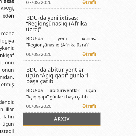
ün əsas
titutu Publik Hüquqi Şəxsi
07/08/2026
Ətraflı
sevgi,
 İnstitutu Publik Hüquqi Şəxsi
m edən
BDU-da yeni ixtisas:
titutu Publik Hüquqi Şəxsi
“Regionşünaslıq (Afrika
üzrə)”
r Biologiya İnstitutu Publik Hüquqi Şəxsi
ə məhz
BDU-da yeni ixtisas:
logiya
“Regionşünaslıq (Afrika üzrə)”
ykənir.
06/08/2026
Ətraflı
nkişaf
b, onu
BDU-da abituriyentlər
, onun
üçün “Açıq qapı” günləri
anıdan,
başa çatıb
 etmiş
BDU-da abituriyentlər üçün
“Açıq qapı” günləri başa çatıb
əndir.
06/08/2026
Ətraflı
 illər
, latın
ARXIV
i üçün
stəqil