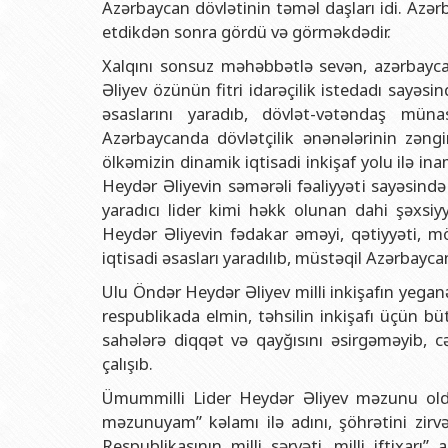
Azərbaycan dövlətinin təməl daşları idi. Azər
etdikdən sonra gördü və görməkdədir.
Xalqını sonsuz məhəbbətlə sevən, azərbayca
Əliyev özünün fitri idarəçilik istedadı sayəs
əsaslarını yaradıb, dövlət-vətəndaş müna
Azərbaycanda dövlətçilik ənənələrinin zəngi
ölkəmizin dinamik iqtisadi inkişaf yolu ilə i
Heydər Əliyevin səmərəli fəaliyyəti sayəsin
yaradıcı lider kimi həkk olunan dahi şəxsiy
Heydər Əliyevin fədakar əməyi, qətiyyəti, mö
iqtisadi əsasları yaradılıb, müstəqil Azərbayca
Ulu Öndər Heydər Əliyev milli inkişafın yega
respublikada elmin, təhsilin inkişafı üçün büt
sahələrə diqqət və qayğısını əsirgəməyib, c
çalışıb.
Ümummilli Lider Heydər Əliyev məzunu oldu
məzunuyam” kəlamı ilə adını, şöhrətini zirv
Respublikasının milli sərvəti, milli iftixar