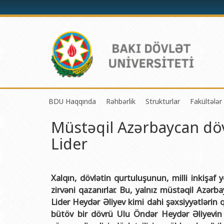
BDU Haqqında
Rəhbərlik
Strukturlar
Fakültələr
Müstəqil Azərbaycan döv
BDU-nun tarixi
Rektor
Tədrisin təşkili və i
Mexanik
Lider
BDU-nun Missiya və Strateji inkişaf planı
Prorektorlar
Elmi fəaliyyətin təşki
Tətbiqi
BDU-nun İnkişaf Proqramı (2014-2020)
Elmi Şura
Informasiya Texnolog
Fizika 
Akkreditasiya haqqında Sertifikat
Dekanlar
Beynəlxalq əlaqələr 
Kimya 
Xalqın, dövlətin qurtuluşunun, milli inkişaf y
zirvəni qazanırlar. Bu, yalnız müstəqil Azə
BDU-nun üzv olduğu beynəlxalq təşkilatlar
Həmkarlar İttifaqı Komitəsi
Xarici tələbələrlə iş 
Biologi
Lider Heydər Əliyev kimi dahi şəxsiyyətlərin
BDU-nun qrant layihələri
Tədris Metodiki Şura
İctimaiyyətlə əlaqəl
Ekologi
bütöv bir dövrü Ulu Öndər Heydər Əliyevin ad