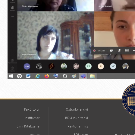
Fakültələr
Xəbərlər arxivi
İnstitutlar
BDU-nun tarixi
Elmi Kitabxana
Rektorlarımız
Jurnallar
BDU-nun