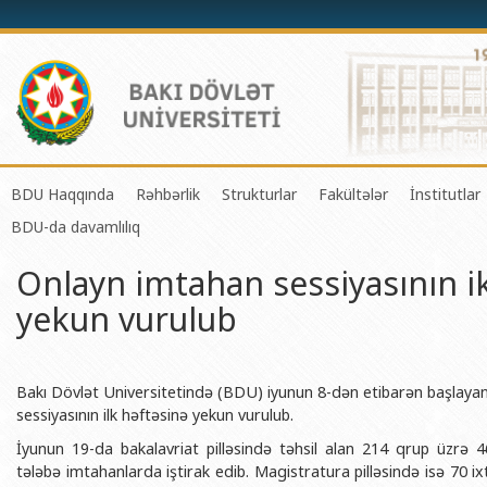
BDU Haqqında
Rəhbərlik
Strukturlar
Fakültələr
İnstitutlar
BDU-da davamlılıq
BDU-nun tarixi
Rektor
Tədrisin təşkili və idarə olunması 
Mexanika-riyaziyyat 
Fizika 
Onlayn imtahan sessiyasının ik
BDU-nun Missiya və Strateji inkişaf planı
Prorektorlar
Elmi fəaliyyətin təşkili və innovasi
Tətbiqi riyaziyyat və
Tətbiqi
yekun vurulub
BDU-nun İnkişaf Proqramı (2014-2020)
Elmi Şura
Informasiya Texnologiyaları Mərkə
Fizika fakültəsi
Konfuts
Akkreditasiya haqqında Sertifikat
Dekanlar
Beynəlxalq əlaqələr şöbəsi
Kimya fakültəsi
Azərbay
və Qeyr
BDU-nun üzv olduğu beynəlxalq təşkilatlar
Həmkarlar İttifaqı Komitəsi
Xarici tələbələrlə iş şöbəsi
Biologiya fakültəsi
Bakı Dövlət Universitetində (BDU) iyunun 8-dən etibarən başlaya
Azərbay
sessiyasının ilk həftəsinə yekun vurulub.
BDU-nun qrant layihələri
Tədris Metodiki Şura
İctimaiyyətlə əlaqələr və informas
Ekologiya və torpaqş
İyunun 19-da bakalavriat pilləsində təhsil alan 214 qrup üzrə
Azərbay
Rektorlarımız
Humanitar məsələlər və gənclər si
Coğrafiya fakültəsi
tələbə imtahanlarda iştirak edib. Magistratura pilləsində isə 70 
Biotexn