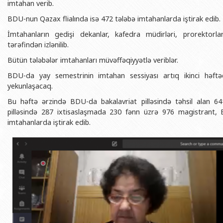
imtahan verib.
BDU-nun məzunları
İnsan resursları və hüquq şöbəsi
Geologiya fakültəsi
Azərbay
BDU-nun Qazax flialında isə 472 tələbə imtahanlarda iştirak edib.
Fəxri doktorlarımız
Sənədlər və Müraciətlərlə iş şöbəs
Filologiya fakültəsi
Azərbay
İmtahanların gedişi dekanlar, kafedra müdirləri, prorektor
Şəxsi
BDU-da təhsil
Maliyyə və təminat Departamenti
Tarix fakültəsi
tərəfindən izlənilib.
Azərbay
BDU-da tədris olunan ixtisaslar
Keyfiyyətin təminatı, monitorinq 
Beynəlxalq münasibət
Bütün tələbələr imtahanları müvəffəqiyyətlə veriblər.
Azərbay
Universitet tarixinin ən mühüm hadisələri
Psixoloji Yardım Sektoru
Hüquq fakültəsi
BDU-da yay semestrinin imtahan sessiyası artıq ikinci həftə
Publik 
yekunlaşacaq.
Mədəniyyət-yaradıcılıq Mərkəzi
Jurnalistika fakültəsi
Bu həftə ərzində BDU-da bakalavriat pilləsində təhsil alan 6
İdman-sağlamlıq Mərkəzi
İnformasiya və sənə
pilləsində 287 ixtisaslaşmada 230 fənn üzrə 976 magistrant, 
imtahanlarda iştirak edib.
BDU-nun Nəşr Evi
Şərqşünasliq fakültə
Sosial elmlər və psix