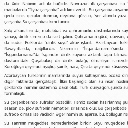
da Xıdır Nəbinin adı ilə bağlıdır. Novruzun ilk çərşənbəsi isə İ
mənbələrdə “İliyaz çərşənbə” adı kimi verilib. Bu çərşənbə axşamın
gedə isinir, gecələr donmur, deyilənə görə o, “yer altında yaza
çərşənbə Su çərşənbəsi kimi tanınır.
Xalq əfsanələrində, məhəbbət və qəhrəmanlıq dastanlarında suyun
yanaşı, dirilik rəmzinə də rast gəlinir. Qəhrəmana gücü, qüvvəni, qe
də sudur. Folklorda “dirilik suyu” aktiv işlənib. Azərbaycan folklo
Rəvayətlərdə, nağıllarda, Nizaminin “İsgəndərnamə”sində 
“İsgəndərnamə”də İsgəndər dirilik suyunu axtarıb tapa bilməsə
dastanındakı Qoşabulaq da dirilik bulağı, ölməzliyin rəmzi
Koroğluya qeyri-adi aşıqlıq, şairlik, nərə, Qırata qeyri-adi xüsusiyyət
Azərbaycan türklərinin inamlarında suyun kultlaşması, əcdad olm
digər faktlarda gerçəkləşib. İlkin başlanğıc olan su insan nəsli
şəkillərdə inamlar sisteminə daxil olub. Türk dünyagörüşündə su
formalaşıb.
Su çərşənbəsində süfrələr bəzədilir. Təmiz sudan hazırlanmış pür
əsasən də, plov süfrənin nemətləri sırasında olur. Bu çərşənbədə
süfrədə olması isə vacibdir. Əgər həmin su aşarsa, bu, bolluğun rəm
Su Tanrının müqəddəs nemətlərindən biridir. Suyu müqəddəs bi