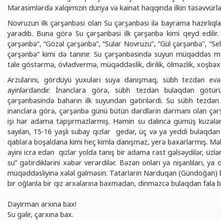
BDU-nun məzunları
İnsan resursları və hüquq şöbəsi
Geologiya fakültəsi
Mərasimlərdə xalqımızın dünya və kainat haqqında ilkin təsəvvürlər
Azərbay
Novruzun ilk çərşənbəsi olan Su çərşənbəsi ilə bayrama hazırlıqlar 
Fəxri doktorlarımız
Sənədlər və Müraciətlərlə iş şöbəs
Filologiya fakültəsi
Azərbay
yaradıb. Buna görə Su çərşənbəsi ilk çərşənbə kimi qeyd edilir.
Şəxsi
BDU-da təhsil
Maliyyə və təminat Departamenti
Tarix fakültəsi
çərşənbə”, “Gözəl çərşənbə”, “Sular Novruzu”, “Gül çərşənbə”, “Se
Azərbay
çərşənbə” kimi də tanınır. Su çərşənbəsində suyun müqəddəs mahi
BDU-da tədris olunan ixtisaslar
Keyfiyyətin təminatı, monitorinq 
Beynəlxalq münasibət
tale göstərmə, övladvermə, müqəddəslik, dirilik, ölməzlik, xoşbəxtli
Azərbay
Universitet tarixinin ən mühüm hadisələri
Psixoloji Yardım Sektoru
Hüquq fakültəsi
Arzularını, gördüyü yuxuları suya danışmaq, sübh tezdən evə
Publik 
ayinlərdəndir. İnanclara görə, sübh tezdən bulaqdan götür
Mədəniyyət-yaradıcılıq Mərkəzi
Jurnalistika fakültəsi
çərşənbəsində baharın ilk suyundan gətirilərdi. Su sübh tezdən 
İdman-sağlamlıq Mərkəzi
İnformasiya və sənə
inanclara görə, çərşənbə günü bütün dərdlərin dərmanı olan çə
işi hər adama tapşırmazlarmış. Həmin su dalınca gümüş kuzələrlə
BDU-nun Nəşr Evi
Şərqşünasliq fakültə
sayılan, 15-16 yaşlı subay qızlar gedər, üç və ya yeddi bulaqda
Sosial elmlər və psix
qablara boşaldana kimi heç kimlə danışmaz, yerə baxarlarmış. Məh
ayini icra edən qızlar yolda tanış bir adama rast gəlsəydilər, üzlər
su” gətirdiklərini xəbər verərdilər. Bəzən onları ya nişanlıları, 
müqəddəsliyinə xələl gəlməsin. Tatarların Narduqan (Gündoğan) ba
bir oğlanla bir qız arxalarına baxmadan, dinməzcə bulaqdan fala b
Dəyirman arxına bax!
Su gəlir, çarxına bax.