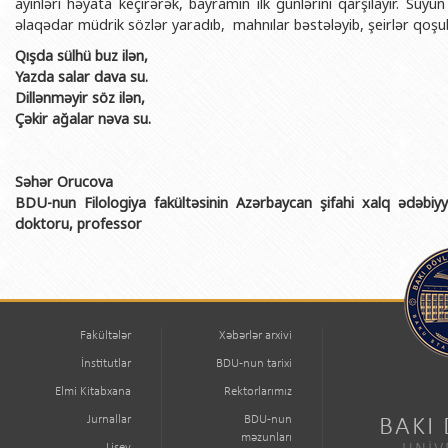
ayinləri həyata keçirərək, bayramın ilk günlərini qarşılayır. Suy
əlaqədar müdrik sözlər yaradıb, mahnılar bəstələyib, şeirlər qoşu
Qışda sülhü buz ilən,
Yazda salar dava su.
Dillənməyir söz ilən,
Çəkir ağalar nəva su.
Səhər Orucova
BDU-nun Filologiya fakültəsinin Azərbaycan şifahi xalq ədəbiyya
doktoru, professor
Fakültələr
Xəbərlər arxivi
İnstitutlar
BDU-nun tarixi
Elmi Kitabxana
Rektorlarımız
Jurnallar
BDU-nun
BAKI
məzunları
Lisey