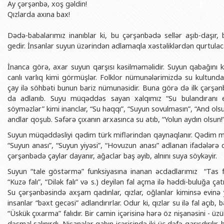
Ay çərşənbə, xoş gəldin!
Qızlarda axına bax!
Dədə-babalarımız inanıblar ki, bu çərşənbədə sellər aşıb-daşır,
gedir. İnsanlar suyun üzərindən adlamaqla xəstəliklərdən qurtulac
İnanca görə, axar suyun qarşısı kəsilməməlidir. Suyun qabağını k
canlı varlıq kimi görmüşlər. Folklor nümunələrimizdə su kultund
çay ilə söhbəti bunun bariz nümunəsidir. Buna görə də ilk çərşən
da adlanıb. Suyu müqəddəs sayan xalqımız “Su bulandıranı e
söyməzlər” kimi inanclar, “Su haqqı”, “Suyun sovulmasın”, “And ol
andlar qoşub. Səfərə çıxanın arxasınca su atıb, “Yolun aydın olsun!”
Suyun müqəddəsliyi qədim türk miflərindən qaynaqlanır. Qədim mifl
“Suyun anası”, “Suyun yiyəsi”, “Hovuzun anası” adlanan ifadələrə d
çərşənbədə çaylar dayanır, ağaclar baş əyib, alnını suya söykəyir.
Suyun “tale göstərmə” funksiyasına inanan əcdadlarımız “Tas fal
“Kuzə falı”, “Dilək falı” və s.) deyilən fal açma ilə həddi-buluğa ça
Su çərşənbəsində axşam qadınlar, qızlar, oğlanlar kiminsə evinə y
insanlar “bəxt gecəsi” adlandırırlar. Odur ki, qızlar su ilə fal açıb, 
“Üskük çıxarma” falıdır. Bir camin içərisinə hərə öz nişanəsini - üz
dəsmal salınırdı. Nişanələr qabın içərisində iki-üç dəfə qarışdırılır, 