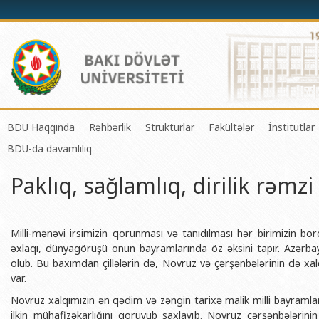
BDU Haqqında
Rəhbərlik
Strukturlar
Fakültələr
İnstitutlar
BDU-da davamlılıq
BDU-nun tarixi
Rektor
Tədrisin təşkili və idarə olunması 
Mexanika-riyaziyyat 
Fizika 
Paklıq, sağlamlıq, dirilik rəmzi
BDU-nun Missiya və Strateji inkişaf planı
Prorektorlar
Elmi fəaliyyətin təşkili və innovasi
Tətbiqi riyaziyyat və
Tətbiqi
BDU-nun İnkişaf Proqramı (2014-2020)
Elmi Şura
Informasiya Texnologiyaları Mərkə
Fizika fakültəsi
Konfuts
Akkreditasiya haqqında Sertifikat
Dekanlar
Beynəlxalq əlaqələr şöbəsi
Kimya fakültəsi
Azərbay
Milli-mənəvi irsimizin qorunması və tanıdılması hər birimizin bo
və Qeyr
əxlaqı, dünyagörüşü onun bayramlarında öz əksini tapır. Azərb
BDU-nun üzv olduğu beynəlxalq təşkilatlar
Həmkarlar İttifaqı Komitəsi
Xarici tələbələrlə iş şöbəsi
Biologiya fakültəsi
olub. Bu baxımdan çillələrin də, Novruz və çərşənbələrinin də x
Azərbay
var.
BDU-nun qrant layihələri
Tədris Metodiki Şura
İctimaiyyətlə əlaqələr və informas
Ekologiya və torpaqş
Azərbay
Novruz xalqımızın ən qədim və zəngin tarixə malik milli bayramlar
Rektorlarımız
Humanitar məsələlər və gənclər si
Coğrafiya fakültəsi
Biotexn
ilkin mühafizəkarlığını qoruyub saxlayıb. Novruz çərşənbələrin