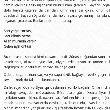
camın içərisinə salıb nişanənin birini sudan çıxarırdı. Bayatını oğla
dəfə bayatı çağırılanda camdan kimin nişanəsi çıxsa, onun d
yozulardı. Bayatı söylənilən anda, hələ nişanə çıxmamış hiss olun
nişanəsi çıxa bilər. Bunlara nümunə olaraq:
Sarı yağın tortası,
Sarı kilimin ortası.
Allah muradın versin
Gələn ayın ortası
Bu mərasim səhərə kimi davam edirdi. Günəş doğandan sonra mər
kəsdirməsi, əl-üzünü yumaları, niyyət edib suyun üstündən tul
“Ağırlığımı su götürsün” deməsi ilə başa çatır.
Qabda suya salınan saç və ya sapa üzük bağlayıb, evlilik yaşını, i
təyin etmək də fal inanclarındandır.
Dirilik suyu Xıdır və İlyas qardaşlarının adı ilə bağlıdır. Onların dir
mifoloji rəvayətlər mövcuddur. Əfsanələrə görə, Xıdırla İlyas 
içdikdən sonra ölməzlik qazanıblar. Onların bir-birinə qovuşduğ
hesab olunur. Rəvayətlərdə deyilir ki, Xıdır quruda, İlyas isə su
olanın imdadına yetişirlər. Kiçik qış fəslində böyük çillə ilə kiçik çi