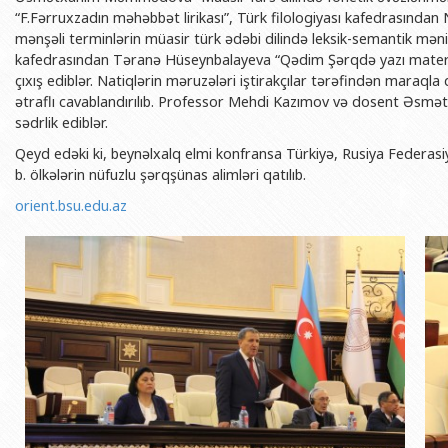
BDU-nun məzunları
İnsan resursları və hüquq şöbəsi
Geologiya fakültəsi
“F.Fərruxzadın məhəbbət lirikası”, Türk filologiyası kafedrasında
Azərbay
mənşəli terminlərin müasir türk ədəbi dilində leksik-semantik mənim
Fəxri doktorlarımız
Sənədlər və Müraciətlərlə iş şöbəs
Filologiya fakültəsi
Azərbay
kafedrasından Təranə Hüseynbalayeva “Qədim Şərqdə yazı material
Şəxsi
çıxış ediblər. Natiqlərin məruzələri iştirakçılar tərəfindən maraqla 
BDU-da təhsil
Maliyyə və təminat Departamenti
Tarix fakültəsi
ətraflı cavablandırılıb. Professor Mehdi Kazımov və dosent Əs
Azərbay
BDU-da tədris olunan ixtisaslar
Keyfiyyətin təminatı, monitorinq 
Beynəlxalq münasibət
sədrlik ediblər.
Azərbay
Universitet tarixinin ən mühüm hadisələri
Psixoloji Yardım Sektoru
Hüquq fakültəsi
Qeyd edəki ki, beynəlxalq elmi konfransa Türkiyə, Rusiya Federasi
Publik 
b. ölkələrin nüfuzlu şərqşünas alimləri qatılıb.
Mədəniyyət-yaradıcılıq Mərkəzi
Jurnalistika fakültəsi
orient.bsu.edu.az
İdman-sağlamlıq Mərkəzi
İnformasiya və sənə
BDU-nun Nəşr Evi
Şərqşünasliq fakültə
Sosial elmlər və psix