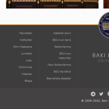
Fakültələr
Xəbərlər arxivi
İnstitutlar
BDU-nun tarixi
Elmi Kitabxana
Rektorlarımız
Jurnallar
BDU-nun
BAKI
məzunları
Lisey
UNİV
Fəxri doktorlarımız
Poliklinika
BDU-da təhsil
Videolar
Beynəlxalq əlaqələr
Əlaqə
© 2009-2020, Bakı D